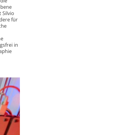
 die
Ebene
Silvio
dere für
che
he
­frei in
aphie