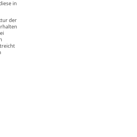
diese in
ktur der
erhalten
ei
n
treicht
n