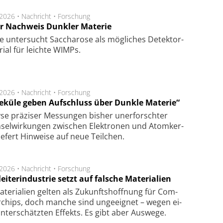
.2026 •
Nachricht
•
Forschung
r Nachweis Dunkler Materie
e unter­sucht Saccha­ro­se als mög­li­ches De­tek­tor­
­rial für leich­te WIMPs.
.2026 •
Nachricht
•
Forschung
eküle geben Aufschluss über Dunkle Materie“
se prä­zi­ser Mes­sung­en bis­her un­er­for­schter
sel­wir­kung­en zwi­schen Elek­tro­nen und Atom­ker­
ie­fert Hin­wei­se auf neue Teil­chen.
.2026 •
Nachricht
•
Forschung
eiterindustrie setzt auf falsche Materialien
te­ri­a­li­en gel­ten als Zu­kunfts­hoff­nung für Com­
r­chips, doch man­che sind un­ge­eig­net – we­gen ei­
n­ter­schätz­ten Ef­fekts. Es gibt aber Aus­we­ge.