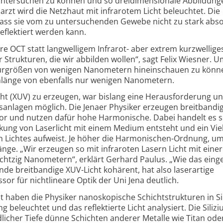
ht untersuchen zu können und so drei­dimensionale Abbildung
rzt wird die Netzhaut mit infrarotem Licht beleuchtet. Die
 dass sie vom zu untersuchenden Gewebe nicht zu stark abso
eflektiert werden kann.
hre OCT statt langwelligem Infrarot- aber extrem kurzwellige
r Strukturen, die wir abbilden wollen“, sagt Felix Wiesner. U
kturgrößen von wenigen Nanometern hineinschauen zu könn
enlänge von ebenfalls nur wenigen Nanometern.
cht (XUV) zu erzeugen, war bislang eine Herausforderung un
s­anlagen möglich. Die Jenaer Physiker erzeugen breit­band
or und nutzen dafür hohe Harmonische. Dabei handelt es 
kung von Laserlicht mit einem Medium entsteht und ein Vie
n Lichtes aufweist. Je höher die Harmonischen-Ordnung, u
änge. „Wir erzeugen so mit infraroten Lasern Licht mit einer
chtzig Nanometern“, erklärt Gerhard Paulus. „Wie das einge
ende breitbandige XUV-Licht kohärent, hat also laser­artige
or für nicht­lineare Optik der Uni Jena deutlich.
it haben die Physiker nanoskopische Schicht­strukturen in Si
 beleuchtet und das reflektierte Licht analysiert. Die Silizi
licher Tiefe dünne Schichten anderer Metalle wie Titan oder