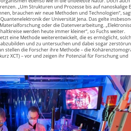
oorganismen ebenso wie in die unbelebte Natur. Doch auch
renzen. „Um Strukturen und Prozesse bis auf nanoskalige 
nen, brauchen wir neue Methoden und Technologien“, sagt 
 Quanten­elektronik der Universität Jena. Das gelte insbeson
Material­forschung oder die Daten­verarbeitung. „Elektronis
halt­kreise werden heute immer kleiner“, so Fuchs weiter.
tzt eine Methode weiter­entwickelt, die es ermöglicht, solc
abzubilden und zu untersuchen und dabei sogar zerstörungs
n stellen die Forscher ihre Methode – die Kohärenz­tomogr
(kurz XCT) – vor und zeigen ihr Potenzial für Forschung und