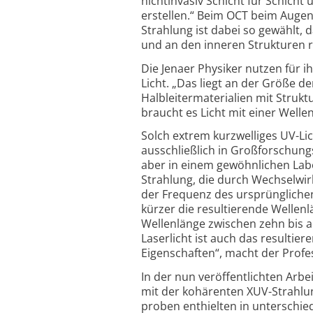
nicht­invasiv Schicht für Schic
erstellen.“ Beim OCT beim Augena
Strahlung ist dabei so gewählt,
und an den inneren Strukturen r
Die Jenaer Physiker nutzen für i
Licht. „Das liegt an der Größe de
Halbleitermaterialien mit Stru
braucht es Licht mit einer Well
Solch extrem kurzwelliges UV-Li
ausschließlich in Groß­forschung
aber in einem gewöhnlichen Lab
Strahlung, die durch Wechselwir
der Frequenz des ursprüngliche
kürzer die resultierende Wellenl
Wellenlänge zwischen zehn bis a
Laserlicht ist auch das resultier
Eigenschaften“, macht der Profess
In der nun veröffentlichten Arbe
mit der kohärenten XUV-Strahlung
proben enthielten in unterschied