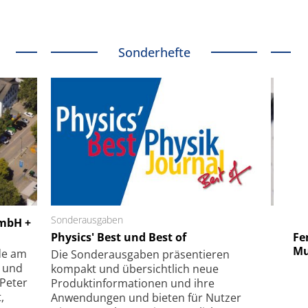
Sonderhefte
 GmbH
Sonderausgaben
SmarAct GmbH
GmbH +
uper-
Physics' Best und Best of
Elektronenmikroskopie auf
Fem
hanismus
kleinstem Raum
Mu
de am
Die Sonder­ausgaben präsentieren
- und
kompakt und übersichtlich neue
 Peter
Produkt­informationen und ihre
,
Anwendungen und bieten für Nutzer