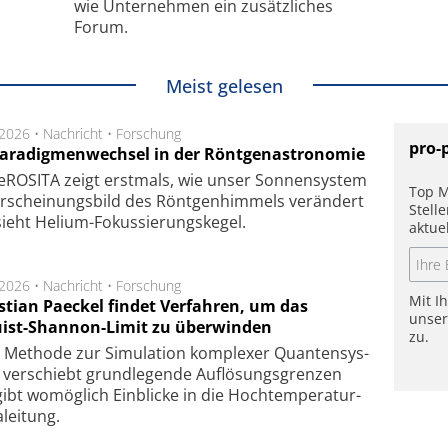
wie Unternehmen ein zusätzliches
Forum.
Meist gelesen
.2026 •
Nachricht
•
Forschung
pro-
Paradigmenwechsel in der Röntgenastronomie
ROSITA zeigt erst­mals, wie unser Son­nen­sys­tem
Top M
r­schei­nungs­bild des Rönt­gen­him­mels ver­än­dert
Stell
ieht Helium-Fokus­sie­rungs­ke­gel.
aktue
.2026 •
Nachricht
•
Forschung
Mit I
stian Paeckel findet Verfahren, um das
unse
ist-Shannon-Limit zu überwinden
zu.
Methode zur Simu­la­tion kom­ple­xer Quan­ten­sys­
 ver­schiebt grund­le­gen­de Auf­lösungs­gren­zen
ibt wo­mög­lich Ein­blicke in die Hoch­tempe­ra­tur­
lei­tung.