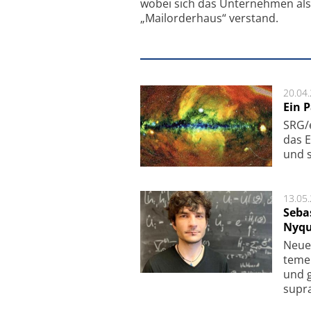
wobei sich das Unternehmen als
„Mailorderhaus“ verstand.
20.04
Ein 
SRG/e
das E
und s
13.05
Seba
Nyqu
Neue 
te­me
und g
supra­