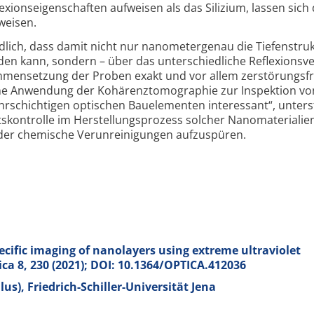
xions­eigenschaften aufweisen als das Silizium, lassen sich 
weisen.
lich, dass damit nicht nur nanometer­genau die Tiefen­stru
en kann, sondern – über das unterschiedliche Reflexions­v
mmensetzung der Proben exakt und vor allem zerstörungsfr
ne Anwendung der Kohärenz­tomographie zur Inspektion vo
ehrschichtigen optischen Bauelementen interessant“, unters
äts­kontrolle im Herstellungs­prozess solcher Nano­materialie
oder chemische Verunreinigungen aufzuspüren.
ecific imaging of nanolayers using extreme ultraviolet
ica
8
, 230 (2021); DOI: 10.1364/OPTICA.412036
lus), Friedrich-Schiller-Universität Jena