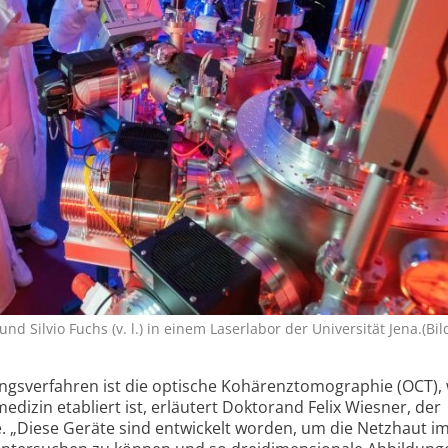
d Silvio Fuchs (v. l.) in einem Laserlabor der Universität Jena.(Bild
gs­verfahren ist die optische Kohärenz­tomographie (OCT), 
medizin etabliert ist, erläutert Doktorand Felix Wiesner, der
e. „Diese Geräte sind entwickelt worden, um die Netzhaut i