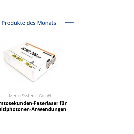
Produkte des Monats
Menlo Systems GmbH
RCT Reichelt Chemietechnik
tosekunden-Faserlaser für
Ein Unternehmen für I
ltiphotonen-Anwendungen