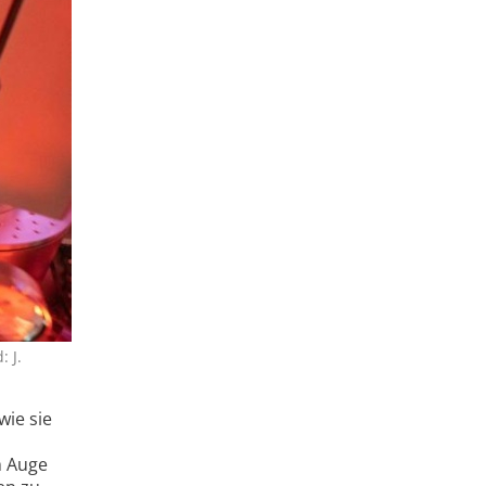
: J.
wie sie
m Auge