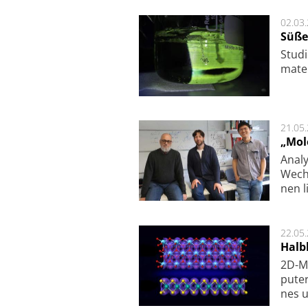
02.03
Süße
Studi
ma­te
21.05
„Mol
Analy
Wech­
nen l
22.05
Halbl
2D-Ma
pu­te
nes u