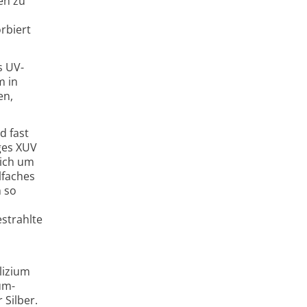
en zu
rbiert
s UV-
m in
en,
d fast
iges XUV
sich um
lfaches
m so
strahlte
lizium
um­
 Silber.