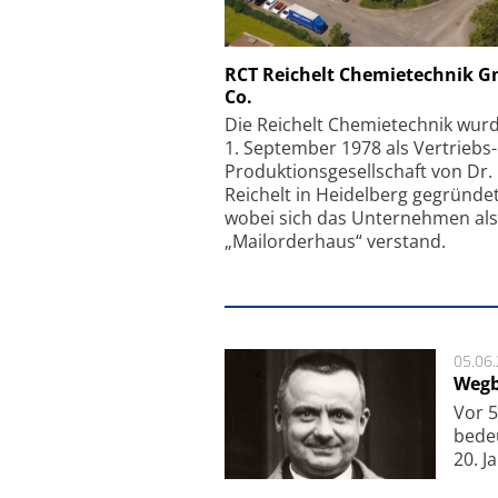
Schäfter + Kirchhoff
RCT Reichelt Chemietechnik 
Co.
Faserkoppler mit S
Feinfokussierungsmec
Die Reichelt Chemietechnik wur
1. September 1978 als Vertriebs
Produktionsgesellschaft von Dr.
Reichelt in Heidelberg gegründet
wobei sich das Unternehmen als
„Mailorderhaus“ verstand.
05.06
Wegb
Vor 5
bede
20. J