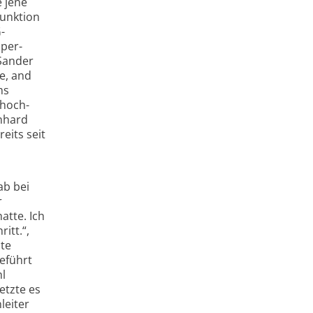
e jene
Funktion
-
uper-
-Sander
e, and
ms
rhoch­
onhard
eits seit
ab bei
r
atte. Ich
itt.“,
hte
eführt
hl
etzte es
leiter