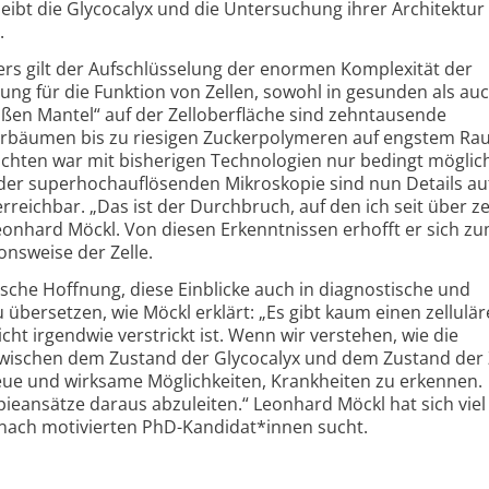
eibt die Glycocalyx und die Untersuchung ihrer Architektur
.
ers gilt der Aufschlüsselung der enormen Komplexität der
ng für die Funktion von Zellen, sowohl in gesunden als auc
ßen Mantel“ auf der Zelloberfläche sind zehntausende
rbäumen bis zu riesigen Zucker­polymeren auf engstem Ra
rachten war mit bisherigen Technologien nur bedingt möglic
der superhoch­auflösenden Mikroskopie sind nun Details a
rreichbar. „Das ist der Durchbruch, auf den ich seit über z
eonhard Möckl. Von diesen Erkenntnissen erhofft er sich z
ionsweise der Zelle.
ische Hoffnung, diese Einblicke auch in diagnostische und
bersetzen, wie Möckl erklärt: „Es gibt kaum einen zellulä
cht irgendwie verstrickt ist. Wenn wir verstehen, wie die
ischen dem Zustand der Glycocalyx und dem Zustand der 
neue und wirksame Möglichkeiten, Krankheiten zu erkennen.
apie­ansätze daraus abzuleiten.“ Leonhard Möckl hat sich viel
nach motivierten PhD-Kandidat*innen sucht.