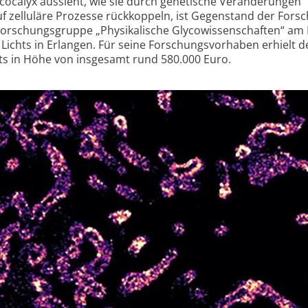
cocalyx aussieht, wie sie durch genetische Veränderungen
uf zelluläre Prozesse rückkoppeln, ist Gegenstand der Fors
 Forschungsgruppe „Physikalische Glycowissenschaften“ am
s Lichts in Erlangen. Für seine Forschungsvorhaben erhielt d
nts in Höhe von insgesamt rund 580.000 Euro.