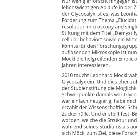
Nur wenig erforscht hingegen ist
lebenswichtigen Abläufe in der Z
der Glycocalyx ist es, was Leonh
Förderung zum Thema „Elucidatin
resolution microscopy and singl
Stiftung mit dem Titel „Demystif
cellular behavior” sowie ein Mi
könnte für den Forschungs­gruppe
auflösenden Mikroskopie ist nu
Möckl die tiefgreifenden Einblick
Jahren interessieren.
2010 taucht Leonhard Möckl wäh
Glycocalyx ein. Und dies eher zuf
der Studienstiftung die Möglichk
Schwerpunkte damals war Glycob
war einfach neugierig, habe mi
erzählt der Wissenschaftler. Schn
Zuckerhülle. Und er stellt fest
worden, welche die Struktur und
während seines Studiums als auch
sich Möckl zum Ziel, diese Forsc