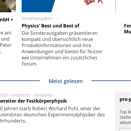
 GmbH
Sonderausgaben
SmarAct GmbH
GmbH +
uper-
Physics' Best und Best of
Elektronenmikroskopie auf
Fem
hanismus
kleinstem Raum
Mu
de am
Die Sonder­ausgaben präsentieren
- und
kompakt und übersichtlich neue
 Peter
Produkt­informationen und ihre
,
Anwendungen und bieten für Nutzer
wie Unternehmen ein zusätzliches
Forum.
Meist gelesen
.2026 •
Nachricht
•
Panorama
pro-
ereiter der Festkörperphysik
0 Jahren starb Robert Wichard Pohl, einer der
Top M
utendsten deutschen Experimentalphysiker des
Stell
ahrhunderts.
aktue