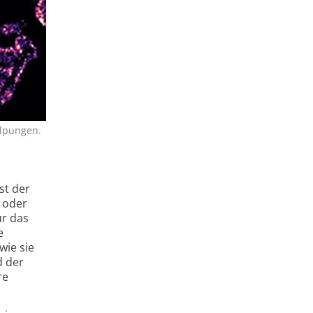
ülpungen.
st der
n oder
ür das
e
wie sie
d der
re