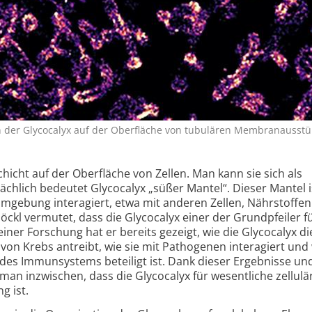
n der Glycocalyx auf der Oberfläche von tubulären Membranausst
chicht auf der Oberfläche von Zellen. Man kann sie sich als
ächlich bedeutet Glycocalyx „süßer Mantel“. Dieser Mantel i
r Umgebung interagiert, etwa mit anderen Zellen, Nährstoffe
ckl vermutet, dass die Glycocalyx einer der Grundpfeiler f
seiner Forschung hat er bereits gezeigt, wie die Glycocalyx di
on Krebs antreibt, wie sie mit Pathogenen interagiert und 
des Immunsystems beteiligt ist. Dank dieser Ergebnisse un
an inzwischen, dass die Glycocalyx für wesentliche zellulä
g ist.