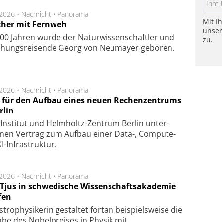
.2026 •
Nachricht
•
Panorama
Mit I
cher mit Fernweh
unse
00 Jahren wurde der Naturwissenschaftler und
zu.
chungsreisende Georg von Neumayer geboren.
.2026 •
Nachricht
•
Panorama
t für den Aufbau eines neuen Rechenzentrums
rlin
Insti­tut und Helm­holtz-Zen­trum Ber­lin un­ter­
­nen Ver­trag zum Auf­bau einer Data-, Compute-
I-Infra­struk­tur.
.2026 •
Nachricht
•
Panorama
a Tjus in schwedische Wissenschaftsakademie
fen
tro­physi­kerin ge­stal­tet fort­an bei­spiels­wei­se die
a­be des Nobel­prei­ses in Phy­sik mit.