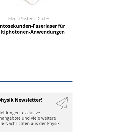
Menlo Systems GmbH
RCT Reichelt Chemietechnik
tosekunden-Faserlaser für
Ein Unternehmen für I
ltiphotonen-Anwendungen
physik Newsletter!
eldungen, exklusive
enangebote und viele weitere
lle Nachrichten aus der Physik!