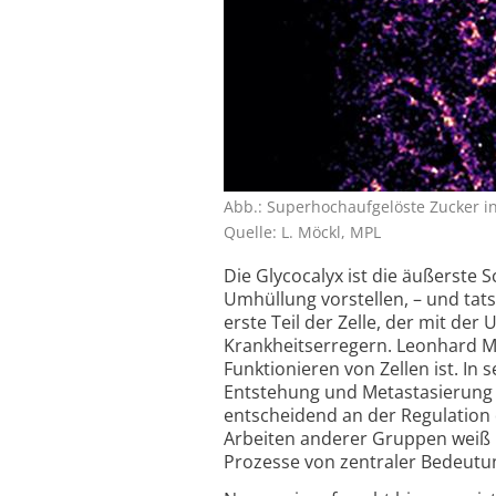
Abb.: Superhochaufgelöste Zucker i
Quelle: L. Möckl, MPL
Die Glycocalyx ist die äußerste S
Umhüllung vorstellen, – und tats
erste Teil der Zelle, der mit de
Krankheitserregern. Leonhard Mö
Funktionieren von Zellen ist. In 
Entstehung und Metastasierung v
entscheidend an der Regulation 
Arbeiten anderer Gruppen weiß m
Prozesse von zentraler Bedeutun