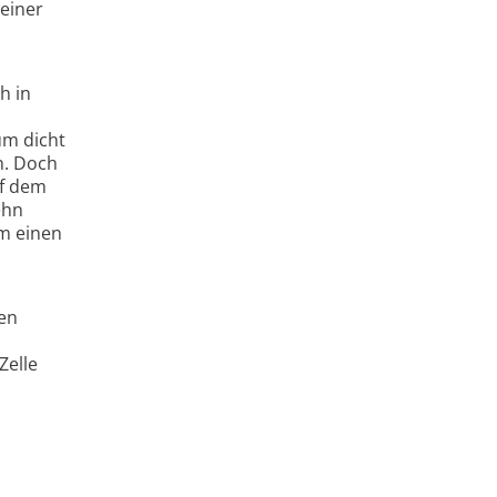
 einer
h in
um dicht
h. Doch
uf dem
ehn
um einen
ren
Zelle