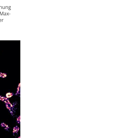
chung
 Max-
er