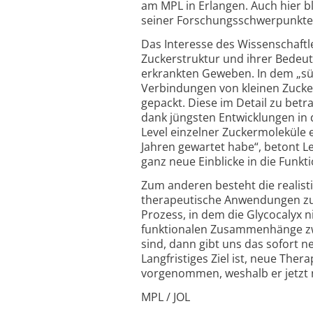
am MPL in Erlangen. Auch hier bl
seiner Forschungsschwerpunkte
Das Interesse des Wissenschaftl
Zuckerstruktur und ihrer Bedeutu
erkrankten Geweben. In dem „sü
Verbindungen von kleinen Zucke
gepackt. Diese im Detail zu bet
dank jüngsten Entwicklungen in 
Level einzelner Zuckermoleküle e
Jahren gewartet habe“, betont L
ganz neue Einblicke in die Funkt
Zum anderen besteht die realist
therapeutische Anwendungen zu ü
Prozess, in dem die Glycocalyx ni
funktionalen Zusammen­hänge zw
sind, dann gibt uns das sofort 
Langfristiges Ziel ist, neue Ther
vorgenommen, weshalb er jetzt 
MPL / JOL