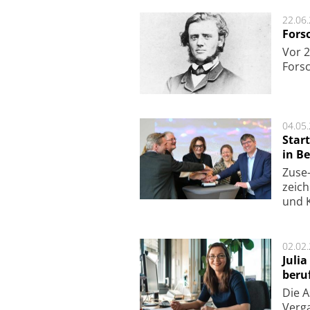
22.06
Fors
Vor 2
Fors
04.05
Star
in Be
Zuse-
zeich
und K
02.02
Juli
beru
Die As
Ver­g