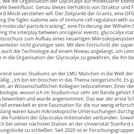
, wie die Organisation der Glycocalyx auf molekularer Eben
elle beeinflusst. Genau dieses Verhältnis von Struktur und 
ard Möckl verstehen will. Der Zeitpunkt der Grants, eine DFG
g the Siglec-sialome axis of immune cell regulation with s
e-molecule/-particle tracking”, eine Förderung der Wilhelm
ying the interplay between oncogenic events, glycocalyx stat
ttelzuschuss zum Aufbau eines neuartigen Mikroskopie­syste
nleiter nicht günstiger sein. Mit dem Fortschritt der supe
n auch die Technologie auf einem Niveau angelangt, um Le
e in die Organisation der Glycocalyx zu gewähren, die ihn ber
rend seines Studiums an der LMU München in die Welt der
ällig. „Ich bin ein bisschen in das Thema reingerutscht. Es g
eit, an Wissen­schaftlichen Kollegien teilzunehmen. Einer de
iologie, wovon ich im Studium nur sehr am Rande gehört h
ch beworben und wurde angenommen. Das war der erste Schr
ell entwickelt er eine Faszination für die nur wenig erforsc
: Bislang waren kaum mikro­skopische Untersuchungen durchg
 die Funktion der Glycocalyx miteinander verbanden. Sowo
 bei seiner nächsten Station an der Universität Stanford s
hungslücke zu schließen. Seit 2020 ist er Forschungsgruppen