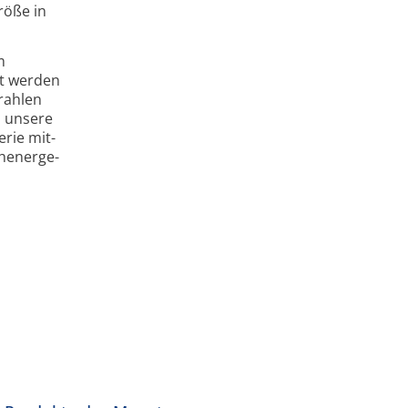
röße in
m
nt werden
rahlen
h unsere
rie mit­
h­energe­