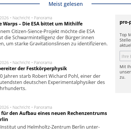
Meist gelesen
.2026 •
Nachricht
•
Panorama
pro-
e Warps – Die ESA bittet um Mithilfe
inem Citizen-Sience-Projekt möchte die ESA
Top M
t die Schwarmintelligenz der Bürger:innen
Stell
n, um starke Gravitationslinsen zu identifizieren.
aktue
.2026 •
Nachricht
•
Panorama
Mit I
ereiter der Festkörperphysik
unse
0 Jahren starb Robert Wichard Pohl, einer der
zu.
utendsten deutschen Experimentalphysiker des
ahrhunderts.
.2026 •
Nachricht
•
Panorama
t für den Aufbau eines neuen Rechenzentrums
rlin
Insti­tut und Helm­holtz-Zen­trum Ber­lin un­ter­