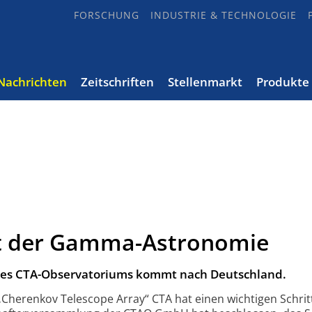
FORSCHUNG
INDUSTRIE & TECHNOLOGIE
Nachrichten
Zeitschriften
Stellenmarkt
Produkte
t der Gamma-Astronomie
es CTA-Obser­va­toriums kommt nach Deutsch­land.
„Cherenkov Telescope Array“ CTA hat einen wichtigen Schrit