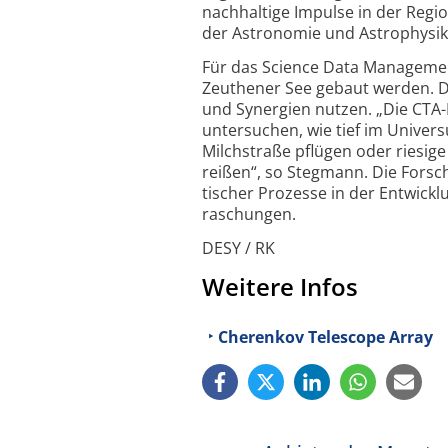
nach­haltige Impulse in der Regio
der Astro­nomie und Astro­physik 
Für das Science Data Managemen
Zeuthener See gebaut werden. D
und Synergien nutzen. „Die CTA-
unter­suchen, wie tief im Unive
Milch­straße pflügen oder riesi
reißen“, so Stegmann. Die Forsch
tischer Prozesse in der Entwickl
raschungen.
DESY / RK
Weitere Infos
Cherenkov Telescope Array