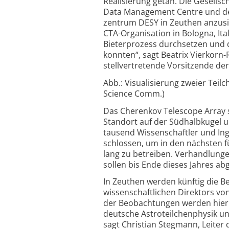
Reali­sierung getan. Die Gesell
Data Manage­ment Centre und den
zentrum DESY in Zeuthen anzu­sie
CTA-
Orga­nisation in Bologna, Ita
Bieter­prozess durch­setzen und 
konnten“, sagt Beatrix Vier­korn-
stell­ver­tretende Vorsitzende de
Abb.: Visualisierung zweier Teil
Science Comm.)
Das Cherenkov Telescope Array s
Stand­ort auf der Süd­halb­kugel 
tausend Wissen­schaftler und In
schlossen, um in den nächsten f
lang zu betreiben. Verhand­lunge
sollen bis Ende dieses Jahres ab
In Zeuthen werden künftig die B
wissen­schaft­lichen Direktors v
der Beob­achtungen werden hier a
deutsche Astro­teilchen­physik u
sagt Christian Steg­mann, Leiter