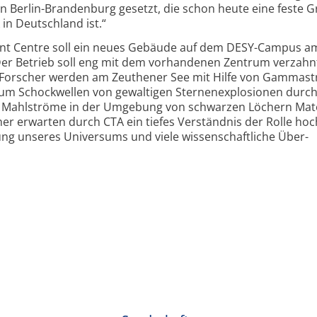
n Berlin-
Branden­burg gesetzt, die schon heute eine feste G
in Deutsch­land ist.“
t Centre soll ein neues Gebäude auf dem DESY-
Campus a
er Betrieb soll eng mit dem vor­handenen Zentrum verzah
Forscher werden am Zeuthener See mit Hilfe von Gamma­st
rsum Schock­wellen von gewaltigen Sternen­explosionen durc
ge Mahl­ströme in der Umgebung von schwarzen Löchern Mate
er erwarten durch CTA ein tiefes Verständnis der Rolle hoc
ung unseres Universums und viele wissen­schaftliche Über­