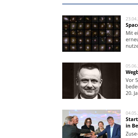
23.04
Spac
Mit e
erneu
nutze
05.06
Wegb
Vor 5
bede
20. J
04.05
Star
in Be
Zuse-