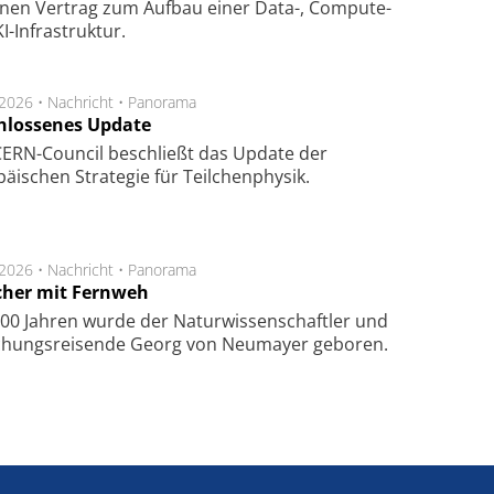
­nen Ver­trag zum Auf­bau einer Data-, Compute-
I-Infra­struk­tur.
.2026 •
Nachricht
•
Panorama
hlossenes Update
CERN-Council beschließt das Update der
äischen Strategie für Teilchenphysik.
.2026 •
Nachricht
•
Panorama
cher mit Fernweh
00 Jahren wurde der Naturwissenschaftler und
chungsreisende Georg von Neumayer geboren.