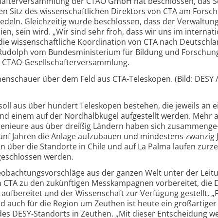
­schafter­ver­sammlung der CTAO GmbH hat beschlossen, das S
 Sitz des wissen­schaft­lichen Direktors von CTA am Forsc
deln. Gleich­zeitig wurde beschlossen, dass der Verwaltungs
lien, sein wird. „Wir sind sehr froh, dass wir uns im inter­nat
die wissen­schaftliche Koordi­nation von CTA nach Deutsch­l
Rudolph vom Bundes­minis­terium für Bildung und Forschun
r CTAO-
Gesell­schafter­ver­sammlung.
chen­schauer über dem Feld aus CTA-
Teleskopen. (Bild: DESY 
oll aus über hundert Teleskopen bestehen, die jeweils an 
und einem auf der Nord­halb­kugel auf­ge­stellt werden. Mehr a
genieure aus über dreißig Ländern haben sich zusammen­ge
ünf Jahren die Anlage aufzu­bauen und mindestens zwanzig 
n über die Stand­orte in Chile und auf La Palma laufen zurze
ge­schlossen werden.
eobachtungs­vor­schläge aus der ganzen Welt unter der Leit
on CTA zu den zukünf­tigen Mess­kampagnen vor­bereitet, die
uf­bereitet und der Wissen­schaft zur Verfügung gestellt. „F
nd auch für die Region um Zeuthen ist heute ein groß­artiger
 des DESY-
Stand­orts in Zeuthen. „Mit dieser Entscheidung 