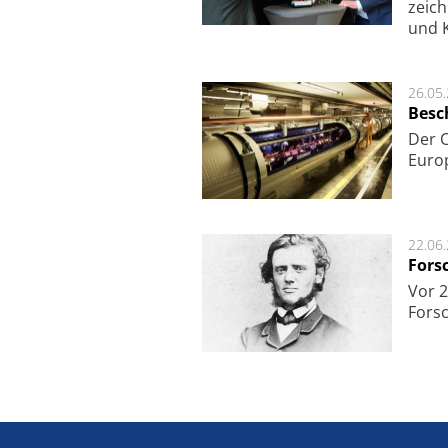
zeich
und K
26.05
Besc
Der 
Europ
22.06
Fors
Vor 2
Fors