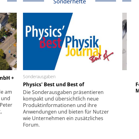
Sonderhefte
 GmbH
Sonderausgaben
SmarAct GmbH
GmbH +
uper-
Physics' Best und Best of
Elektronenmikroskopie auf
Fem
hanismus
kleinstem Raum
Mu
de am
Die Sonder­ausgaben präsentieren
- und
kompakt und übersichtlich neue
 Peter
Produkt­informationen und ihre
,
Anwendungen und bieten für Nutzer
wie Unternehmen ein zusätzliches
Forum.