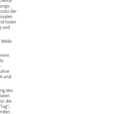
cience
hungs­
­sitz der
ionalen
and holen
g und
/ Milde
einem
ls
­
Jahre
it und
ung des
 Daten
ür die
 Tag“,
werden