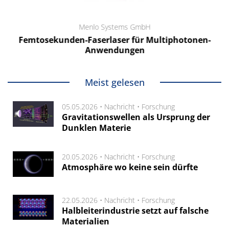
Menlo Systems GmbH
Femtosekunden-Faserlaser für Multiphotonen-
Anwendungen
Meist gelesen
05.05.2026 •
Nachricht
•
Forschung
Gravitationswellen als Ursprung der
Dunklen Materie
20.05.2026 •
Nachricht
•
Forschung
Atmosphäre wo keine sein dürfte
22.05.2026 •
Nachricht
•
Forschung
Halbleiterindustrie setzt auf falsche
Materialien