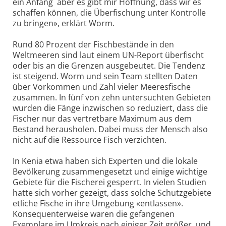
ein Anfang ­ aber es gibt mir Hoffnung, dass wir es
schaffen können, die Überfischung unter Kontrolle
zu bringen», erklärt Worm.
Rund 80 Prozent der Fischbestände in den
Weltmeeren sind laut einem UN-Report überfischt
oder bis an die Grenzen ausgebeutet. Die Tendenz
ist steigend. Worm und sein Team stellten Daten
über Vorkommen und Zahl vieler Meeresfische
zusammen. In fünf von zehn untersuchten Gebieten
wurden die Fänge inzwischen so reduziert, dass die
Fischer nur das vertretbare Maximum aus dem
Bestand herausholen. Dabei muss der Mensch also
nicht auf die Ressource Fisch verzichten.
In Kenia etwa haben sich Experten und die lokale
Bevölkerung zusammengesetzt und einige wichtige
Gebiete für die Fischerei gesperrt. In vielen Studien
hatte sich vorher gezeigt, dass solche Schutzgebiete
etliche Fische in ihre Umgebung «entlassen».
Konsequenterweise waren die gefangenen
Exemplare im Umkreis nach einiger Zeit größer, und