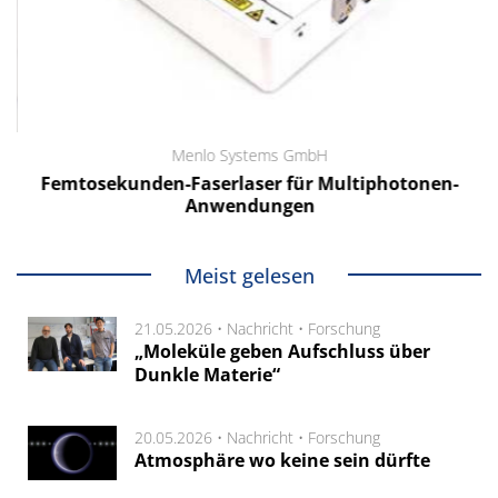
Menlo Systems GmbH
Femtosekunden-Faserlaser für Multiphotonen-
Anwendungen
Meist gelesen
21.05.2026 •
Nachricht
•
Forschung
„Moleküle geben Aufschluss über
Dunkle Materie“
20.05.2026 •
Nachricht
•
Forschung
Atmosphäre wo keine sein dürfte