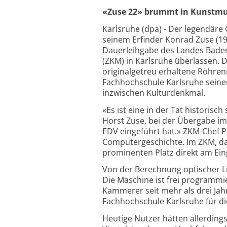
«Zuse 22» brummt in Kunstm
Karlsruhe (dpa) - Der legendäre
seinem Erfinder Konrad Zuse (1
Dauerleihgabe des Landes Bade
(ZKM) in Karlsruhe überlassen. De
originalgetreu erhaltene Röhren
Fachhochschule Karlsruhe seinen
inzwischen Kulturdenkmal.
«Es ist eine in der Tat historis
Horst Zuse, bei der Übergabe im
EDV eingeführt hat.» ZKM-Chef P
Computergeschichte. Im ZKM, das
prominenten Platz direkt am Ein
Von der Berechnung optischer Lin
Die Maschine ist frei programm
Kammerer seit mehr als drei Ja
Fachhochschule Karlsruhe für d
Heutige Nutzer hätten allerding