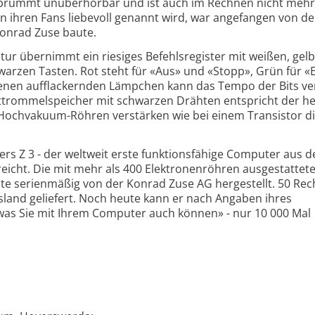
 brummt unüberhörbar und ist auch im Rechnen nicht mehr
on ihren Fans liebevoll genannt wird, war angefangen von der
Konrad Zuse baute.
tur übernimmt ein riesiges Befehlsregister mit weißen, gelb
arzen Tasten. Rot steht für «Aus» und «Stopp», Grün für «
enen aufflackernden Lämpchen kann das Tempo der Bits ver
trommelspeicher mit schwarzen Drähten entspricht der h
 Hochvakuum-Röhren verstärken wie bei einem Transistor d
rs Z 3 - der weltweit erste funktionsfähige Computer aus d
rreicht. Die mit mehr als 400 Elektronenröhren ausgestattet
ste serienmäßig von der Konrad Zuse AG hergestellt. 50 Re
sland geliefert. Noch heute kann er nach Angaben ihres
was Sie mit Ihrem Computer auch können» - nur 10 000 Mal