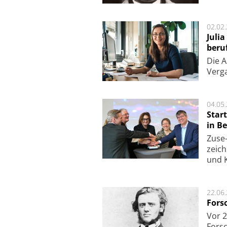
02.02
Juli
beru
Die As
Ver­g
04.05
Star
in Be
Zuse-
zeich
und K
22.06
Fors
Vor 2
Fors