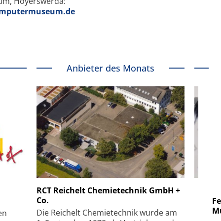
m, Hoyerswerda:
computermuseum.de
Anbieter des Monats
 GmbH
SmarAct GmbH
RCT Reichelt Chemietechnik GmbH +
Co.
uper-
Elektronenmikroskopie auf
Fem
hanismus
kleinstem Raum
Mu
Die Reichelt Chemietechnik wurde am
en