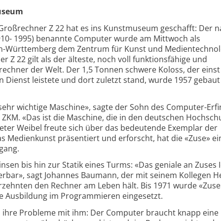
useum
 Großrechner Z 22 hat es ins Kunstmuseum geschafft: Der 
910- 1995) benannte Computer wurde am Mittwoch als
n-Württemberg dem Zentrum für Kunst und Medientechnol
r Z 22 gilt als der älteste, noch voll funktionsfähige und
rechner der Welt. Der 1,5 Tonnen schwere Koloss, der einst 
 Dienst leistete und dort zuletzt stand, wurde 1957 gebaut
ch sehr wichtige Maschine», sagte der Sohn des Computer-Erfi
 ZKM. «Das ist die Maschine, die in den deutschen Hochsch
eter Weibel freute sich über das bedeutende Exemplar der
 Medienkunst präsentiert und erforscht, hat die «Zuse» e
gang.
sen bis hin zur Statik eines Turms: «Das geniale an Zuses I
ierbar», sagt Johannes Baumann, der mit seinem Kollegen 
hrzehnten den Rechner am Leben hält. Bis 1971 wurde «Zuse
ie Ausbildung im Programmieren eingesetzt.
s ihre Probleme mit ihm: Der Computer braucht knapp eine