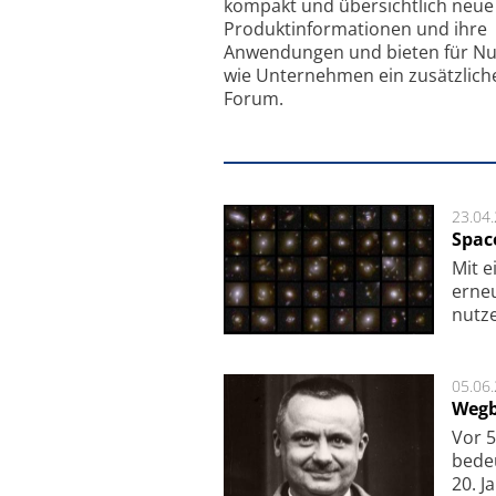
kompakt und übersichtlich neue
Produkt­informationen und ihre
Anwendungen und bieten für Nu
wie Unternehmen ein zusätzlich
Forum.
23.04
Spac
Mit e
erneu
nutze
05.06
Wegb
Vor 5
bede
20. J