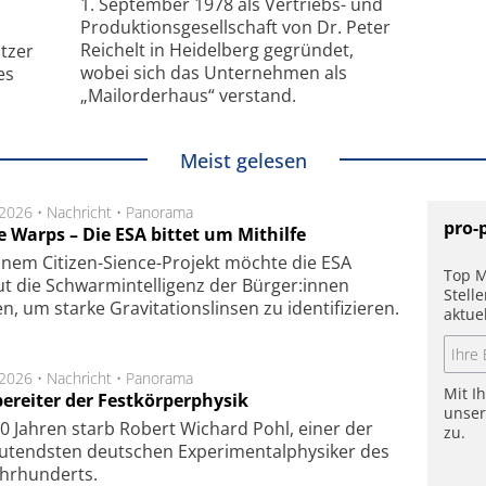
1. September 1978 als Vertriebs- und
Produktionsgesellschaft von Dr. Peter
Reichelt in Heidelberg gegründet,
tzer
wobei sich das Unternehmen als
es
„Mailorderhaus“ verstand.
Meist gelesen
.2026 •
Nachricht
•
Panorama
pro-
e Warps – Die ESA bittet um Mithilfe
inem Citizen-Sience-Projekt möchte die ESA
Top M
t die Schwarmintelligenz der Bürger:innen
Stell
n, um starke Gravitationslinsen zu identifizieren.
aktue
.2026 •
Nachricht
•
Panorama
Mit I
ereiter der Festkörperphysik
unse
0 Jahren starb Robert Wichard Pohl, einer der
zu.
utendsten deutschen Experimentalphysiker des
ahrhunderts.