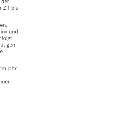
 der
 Z 1 bis
en,
Ein» und
folgt
eutigen
ie
em Jahr
e
chner