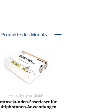
Produkte des Monats
Menlo Systems GmbH
RCT Reichelt Chemietechnik
tosekunden-Faserlaser für
Ein Unternehmen für I
ltiphotonen-Anwendungen