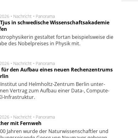
.2026 •
Nachricht
•
Panorama
a Tjus in schwedische Wissenschaftsakademie
fen
tro­physi­kerin ge­stal­tet fort­an bei­spiels­wei­se die
a­be des Nobel­prei­ses in Phy­sik mit.
.2026 •
Nachricht
•
Panorama
t für den Aufbau eines neuen Rechenzentrums
rlin
Insti­tut und Helm­holtz-Zen­trum Ber­lin un­ter­
­nen Ver­trag zum Auf­bau einer Data-, Compute-
I-Infra­struk­tur.
.2026 •
Nachricht
•
Panorama
cher mit Fernweh
00 Jahren wurde der Naturwissenschaftler und
chungsreisende Georg von Neumayer geboren.