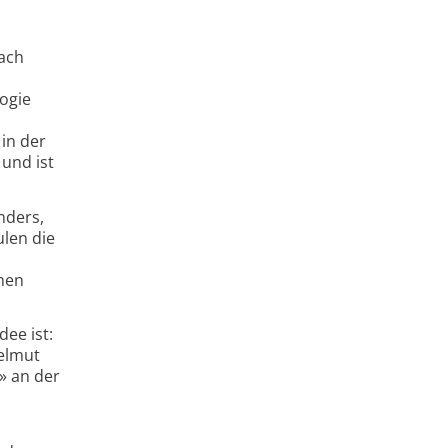
nach
ogie
in der
 und ist
nders,
ulen die
inen
dee ist:
Helmut
» an der