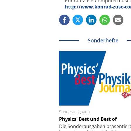
Konrad-Zuse-Computermuseu
http://www.konrad-zuse-
Sonderhefte
Sonderausgaben
Schäfter + Kirchhoff
Physics' Best und Best of
Faserkoppler mit S
Feinfokussierungsmec
Die Sonder­ausgaben präsentier