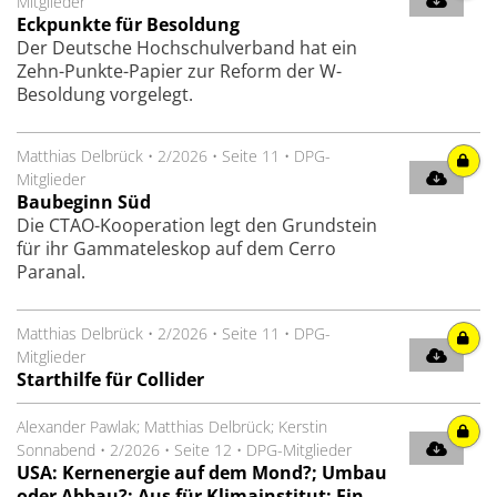
Mitglieder
Eckpunkte für Besoldung
Der Deutsche Hochschulverband hat ein
Zehn-Punkte-Papier zur Reform der W-
Besoldung vorgelegt.
Matthias Delbrück
•
2/2026
•
Seite 11
•
DPG-
Mitglieder
Baubeginn Süd
Die CTAO-Kooperation legt den Grundstein
für ihr Gammateleskop auf dem Cerro
Paranal.
Matthias Delbrück
•
2/2026
•
Seite 11
•
DPG-
Mitglieder
Starthilfe für Collider
Alexander Pawlak; Matthias Delbrück; Kerstin
Sonnabend
•
2/2026
•
Seite 12
•
DPG-Mitglieder
USA: Kernenergie auf dem Mond?; Umbau
oder Abbau?; Aus für ­Klimainstitut; Ein