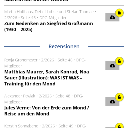
Martin Holthaus, Detlef Lohse und Stefan Thomae
•
2/2026
•
Seite 46
•
DPG-Mitglieder
Zum Gedenken an Siegfried Großmann
(1930 – 2025)
Rezensionen
Ronja Gronemeyer
•
2/2026
•
Seite 48
•
DPG-
Mitglieder
Matthias Maurer, Sarah Konrad, Noa
Sauer (Illustration): WAS IST WAS –
Training für den Mond
Alexander Pawlak
•
2/2026
•
Seite 48
•
DPG-
Mitglieder
Jules Verne: Von der Erde zum Mond /
Reise um den Mond
Kerstin Sonnabend
•
2/2026
•
Seite 49
•
DPG-