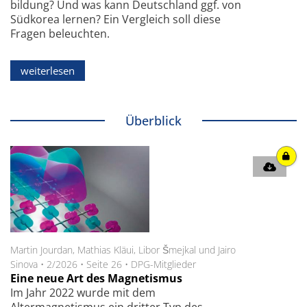
bildung? Und was kann Deutschland ggf. von
Südkorea lernen? Ein Vergleich soll diese
Fragen beleuchten.
weiterlesen
Überblick
Martin Jourdan, Mathias Kläui, Libor Šmejkal und Jairo
Sinova
•
2/2026
•
Seite 26
•
DPG-Mitglieder
Eine neue Art des Magnetismus
Im Jahr 2022 wurde mit dem
Altermagnetismus ein dritter Typ des