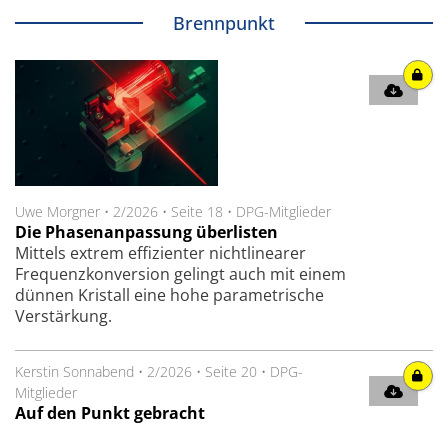
Brennpunkt
Uwe Morgner
•
2/2026
•
Seite 18
•
DPG-Mitglieder
Die Phasenanpassung überlisten
Mittels extrem effizienter nichtlinearer
Frequenzkonversion gelingt auch mit einem
dünnen Kristall eine hohe ­para­metrische
Verstärkung.
Kerstin Sonnabend
•
2/2026
•
Seite 20
•
DPG-
Mitglieder
Auf den Punkt gebracht