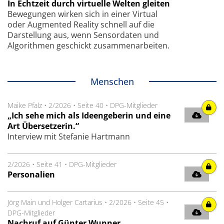
In Echtzeit durch virtuelle Welten gleiten
Bewegungen wirken sich in einer Virtual
oder Augmented Reality schnell auf die
Darstellung aus, wenn Sensordaten und
Algorithmen geschickt zusammenarbeiten.
Menschen
Maike Pfalz
•
2/2026
•
Seite 40
•
DPG-Mitglieder
„Ich sehe mich als Ideengeberin und eine
Art Übersetzerin.“
Interview mit Stefanie Hartmann
2/2026
•
Seite 41
•
DPG-Mitglieder
Personalien
Jörg Main und Holger Cartarius
•
2/2026
•
Seite 45
•
DPG-Mitglieder
Nachruf auf Günter Wunner