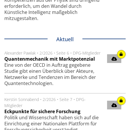
Kompetenzen aus der Physik sind dringend
erforderlich, um den Wandel durch
Künstliche Intelligenz maßgeblich
mitzugestalten.
Aktuell
Alexander Pawlak
•
2/2026
•
Seite 6
•
DPG-Mitglieder
Quantenmechanik mit Marktpotenzial
Eine von der OECD in Auftrag gegebene
Studie gibt einen Überblick über Akteure,
Netzwerke und Tendenzen im Bereich der
Quantentechnologien.
Kerstin Sonnabend
•
2/2026
•
Seite 7
•
DPG-
Mitglieder
Eckpunkte für sichere Forschung
Politik und Wissenschaft haben sich auf die
Einrichtung einer Nationalen Plattform für
Forschungssicherheit verständigt.