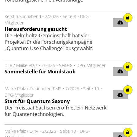
Kerstin Sonnabend
•
2/2026
•
Seite 8
•
DPG-
Mitglieder
Herausforderung gesucht
Die Helmholtz-Gemeinschaft hat vier
Projekte für die Forschungskampagne
„Quantum Use Challenge“ ausgewählt.
DLR / Maike Pfalz
•
2/2026
•
Seite 8
•
DPG-Mitglieder
Sammelstelle für Mondstaub
Maike Pfalz / Fraunhofer IPMS
•
2/2026
•
Seite 10
•
DPG-Mitglieder
Start für Quantum Saxony
Der Freistaat Sachsen eröffnet ein Netzwerk
für Quantentechnologien.
Maike Pfalz / DHV
•
2/2026
•
Seite 10
•
DPG-