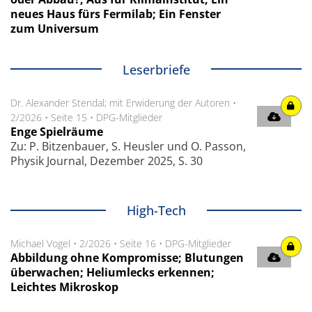
neues Haus fürs Fermilab; Ein Fenster
zum Universum
Leserbriefe
Dr. Alexander Stendal; mit Erwiderung der Autoren
•
2/2026
•
Seite 15
•
DPG-Mitglieder
Enge Spielräume
Zu: P. Bitzenbauer, S. Heusler und O. Passon,
Physik Journal, Dezember 2025, S. 30
High-Tech
Michael Vogel
•
2/2026
•
Seite 16
•
DPG-Mitglieder
Abbildung ohne ­Kompromisse; Blutungen
überwachen; Heliumlecks erkennen;
Leichtes Mikroskop