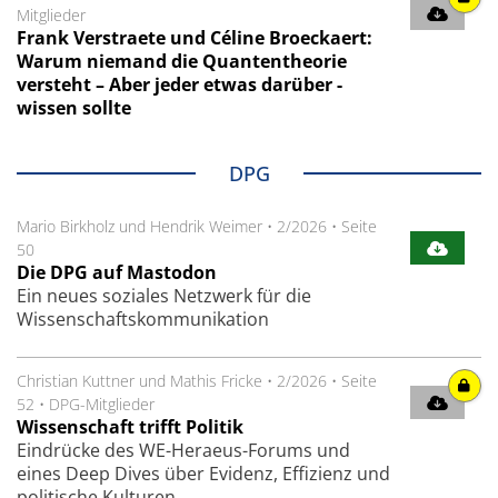
Mitglieder
Frank Verstraete und Céline Broeckaert:
Warum niemand die Quanten­theorie
versteht – Aber jeder etwas darüber ­
wissen sollte
DPG
Mario Birkholz und Hendrik Weimer
•
2/2026
•
Seite
50
Die DPG auf Mastodon
Ein neues soziales Netzwerk für die
Wissenschaftskommunikation
Christian Kuttner und Mathis Fricke
•
2/2026
•
Seite
52
•
DPG-Mitglieder
Wissenschaft trifft Politik
Eindrücke des WE-Heraeus-Forums und
eines Deep Dives über Evidenz, Effizienz und
politische Kulturen.