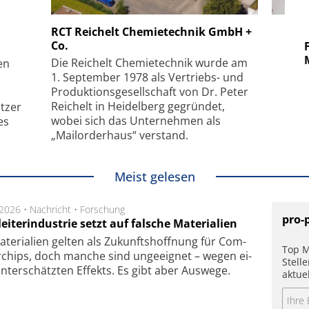
 GmbH
SmarAct GmbH
RCT Reichelt Chemietechnik GmbH +
Co.
uper-
Elektronenmikroskopie auf
Fem
hanismus
kleinstem Raum
Mu
Die Reichelt Chemietechnik wurde am
en
1. September 1978 als Vertriebs- und
Produktionsgesellschaft von Dr. Peter
Reichelt in Heidelberg gegründet,
tzer
wobei sich das Unternehmen als
es
„Mailorderhaus“ verstand.
Meist gelesen
.2026 •
Nachricht
•
Forschung
pro-
eiterindustrie setzt auf falsche Materialien
te­ri­a­li­en gel­ten als Zu­kunfts­hoff­nung für Com­
Top M
r­chips, doch man­che sind un­ge­eig­net – we­gen ei­
Stell
n­ter­schätz­ten Ef­fekts. Es gibt aber Aus­we­ge.
aktue