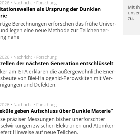
.2026 •
Nachricht
•
Forschung
Mit I
itationswellen als Ursprung der Dunklen
unse
rie
zu.
rtige Be­rech­nung­en er­for­schen das frü­he Uni­ver­
nd legen eine neue Me­tho­de zur Teil­chen­her­
lung nahe.
.2026 •
Nachricht
•
Forschung
rzellen der nächsten Generation entschlüsselt
ker am ISTA er­klä­ren die außer­ge­wöhn­li­che Ener­
us­beu­te von Blei-Halo­ge­nid-Perows­ki­ten mit Ver­
­ni­gung­en und De­fek­ten.
.2026 •
Nachricht
•
Forschung
eküle geben Aufschluss über Dunkle Materie“
se prä­zi­ser Mes­sung­en bis­her un­er­for­schter
sel­wir­kung­en zwi­schen Elek­tro­nen und Atom­ker­
ie­fert Hin­wei­se auf neue Teil­chen.