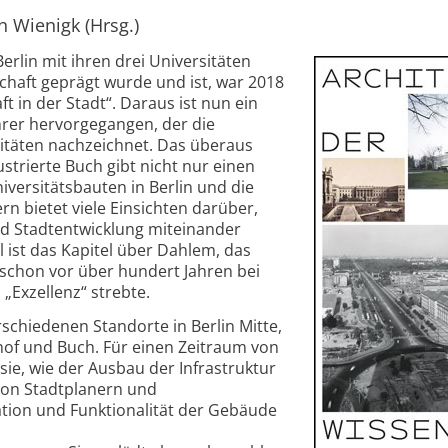
 Wienigk (Hrsg.)
erlin mit ihren drei Universitäten
chaft geprägt wurde und ist, war 2018
 in der Stadt“. Daraus ist nun ein
hrer hervorgegangen, der die
sitäten nachzeichnet. Das überaus
strierte Buch gibt nicht nur einen
niversitätsbauten in Berlin und die
n bietet viele Einsichten darüber,
nd Stadt­entwicklung miteinander
l ist das Kapitel über Dahlem, das
k schon vor über hundert Jahren bei
Exzellenz“ strebte.
rschiedenen Standorte in Berlin Mitte,
hof und Buch. Für einen Zeitraum von
ie, wie der Ausbau der Infrastruktur
von Stadtplanern und
tion und Funktionalität der Gebäude