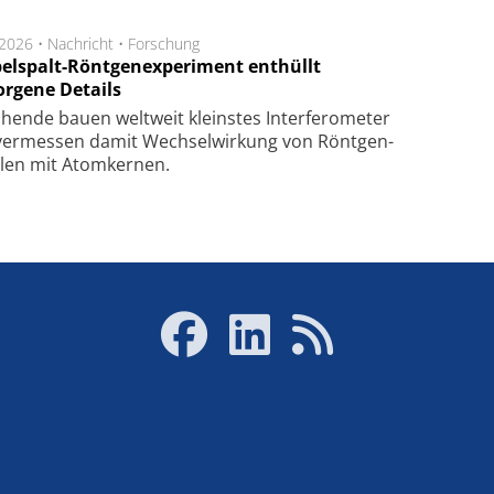
.2026 •
Nachricht
•
Forschung
elspalt-Röntgenexperiment enthüllt
orgene Details
hen­de bau­en welt­weit kleins­tes In­ter­fe­ro­me­ter
er­mes­sen da­mit Wech­sel­wir­kung von Rönt­gen­
­len mit Atom­ker­nen.