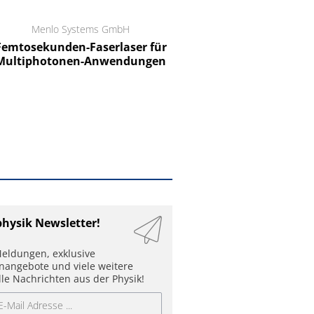
Menlo Systems GmbH
RCT Reichelt Chemietechnik
tosekunden-Faserlaser für
Ein Unternehmen für I
ltiphotonen-Anwendungen
physik Newsletter!
eldungen, exklusive
enangebote und viele weitere
lle Nachrichten aus der Physik!