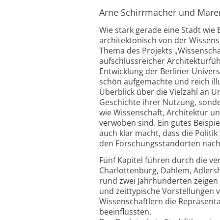
Arne Schirrmacher und Maren
Wie stark gerade eine Stadt wie B
architektonisch von der Wissens
Thema des Projekts „Wissenschaft
aufschlussreicher Architekturfü
Entwicklung der Berliner Univer
schön aufgemachte und reich illu
Überblick über die Vielzahl an U
Geschichte ihrer Nutzung, sonder
wie Wissenschaft, Architektur u
verwoben sind. Ein gutes Beispie
auch klar macht, dass die Politi
den Forschungsstandorten nach „
Fünf Kapitel führen durch die ve
Charlottenburg, Dahlem, Adlers
rund zwei Jahrhunderten zeigen s
und zeittypische Vorstellungen 
Wissenschaftlern die Repräsenta
beeinflussten.