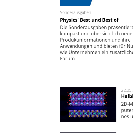
Sonderausgaben
Schäfter + Kirchhoff
Physics' Best und Best of
Faserkoppler mit S
Feinfokussierungsmec
Die Sonder­ausgaben präsentier
kompakt und übersichtlich neue
Produkt­informationen und ihre
Anwendungen und bieten für Nu
wie Unternehmen ein zusätzlich
Forum.
22.05
Halbl
2D-Ma
pu­te
nes u