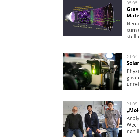
05.05
Grav
Mate
Neu­a
sum u
stel­
21.04
Sola
Physi
gie­a
unrei
21.05
„Mol
Analy
Wech­
nen l