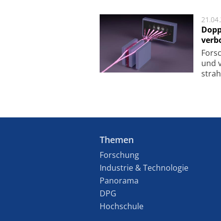
21.04
Dopp
verb
For­sc
und v
strah
Themen
Forschung
Industrie & Technologie
Panorama
DPG
Hochschule