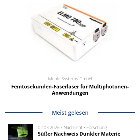
Menlo Systems GmbH
Femtosekunden-Faserlaser für Multiphotonen-
Anwendungen
Meist gelesen
02.03.2026 •
Nachricht
•
Forschung
Süßer Nachweis Dunkler Materie