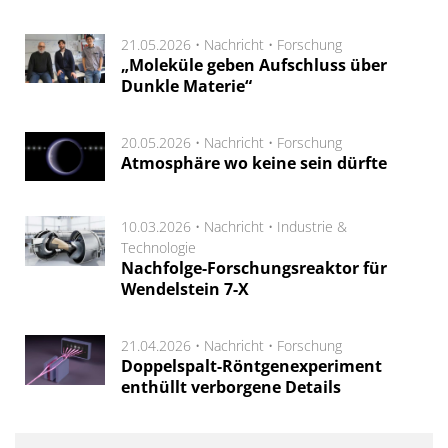
21.05.2026 •
Nachricht
•
Forschung
„Moleküle geben Aufschluss über
Dunkle Materie“
20.05.2026 •
Nachricht
•
Forschung
Atmosphäre wo keine sein dürfte
10.03.2026 •
Nachricht
•
Industrie &
Technologie
Nachfolge-Forschungsreaktor für
Wendelstein 7-X
21.04.2026 •
Nachricht
•
Forschung
Doppelspalt-Röntgenexperiment
enthüllt verborgene Details