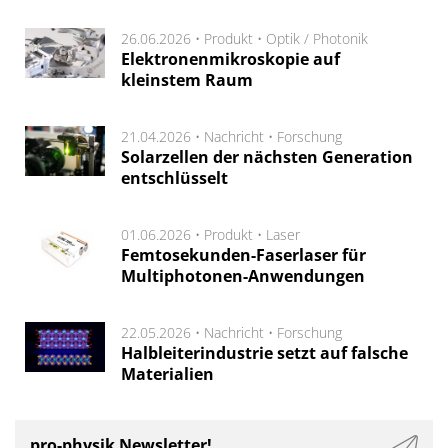
26.06.2026 •
Produkt
•
Optik / Photonik
Elektronenmikroskopie auf
kleinstem Raum
21.04.2026 •
Nachricht
•
Forschung
Solarzellen der nächsten Generation
entschlüsselt
01.06.2026 •
Produkt
•
Laser
Femtosekunden-Faserlaser für
Multiphotonen-Anwendungen
22.05.2026 •
Nachricht
•
Forschung
Halbleiterindustrie setzt auf falsche
Materialien
pro-physik Newsletter!