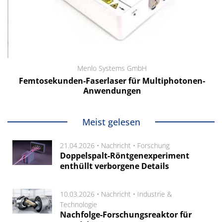
Menlo Systems GmbH
Femtosekunden-Faserlaser für Multiphotonen-
Anwendungen
Meist gelesen
21.04.2026 •
Nachricht
•
Forschung
Doppelspalt-Röntgenexperiment
enthüllt verborgene Details
10.03.2026 •
Nachricht
•
Industrie &
Technologie
Nachfolge-Forschungsreaktor für