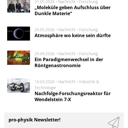
21.05.2026 •
Nachricht
•
Forschung
„Moleküle geben Aufschluss über
Dunkle Materie“
20.05.2026 •
Nachricht
•
Forschung
Atmosphäre wo keine sein dürfte
20.04.2026 •
Nachricht
•
Forschung
Ein Paradigmenwechsel in der
Röntgenastronomie
10.03.2026 •
Nachricht
•
Industrie &
Technologie
Nachfolge-Forschungsreaktor für
Wendelstein 7-X
pro-physik Newsletter!