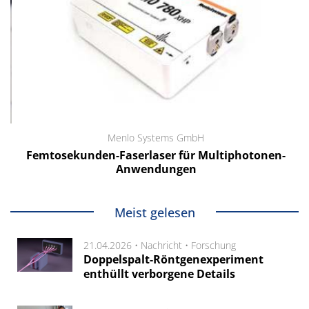
Menlo Systems GmbH
Femtosekunden-Faserlaser für Multiphotonen-
Anwendungen
Meist gelesen
21.04.2026 •
Nachricht
•
Forschung
Doppelspalt-Röntgenexperiment
enthüllt verborgene Details