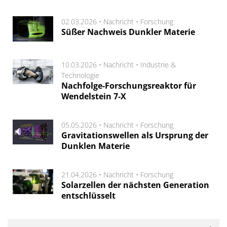
02.03.2026 •
Nachricht
•
Forschung
Süßer Nachweis Dunkler Materie
10.03.2026 •
Nachricht
•
Industrie &
Technologie
Nachfolge-Forschungsreaktor für
Wendelstein 7-X
05.05.2026 •
Nachricht
•
Forschung
Gravitationswellen als Ursprung der
Dunklen Materie
21.04.2026 •
Nachricht
•
Forschung
Solarzellen der nächsten Generation
entschlüsselt