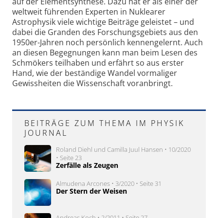
auf der Elementsynthese.­ Dazu hat er als einer der
weltweit führenden Experten in Nuklearer
Astrophysik viele wichtige Beiträge geleistet – und
dabei die Granden des Forschungsgebiets aus den
1950er-Jahren noch persönlich kennengelernt. Auch
an diesen Begegnungen kann man beim Lesen des
Schmökers teilhaben und erfährt so aus erster
Hand, wie der beständige Wandel vormaliger
Gewissheiten die Wissenschaft voranbringt.
BEITRÄGE ZUM THEMA IM PHYSIK
JOURNAL
Roland Diehl und Camilla Juul Hansen • 10/2020
• Seite 23
Zerfälle als Zeugen
Almudena Arcones • 3/2020 • Seite 31
Der Stern der Weisen
Andreas Koch • 2/2011 • Seite 27