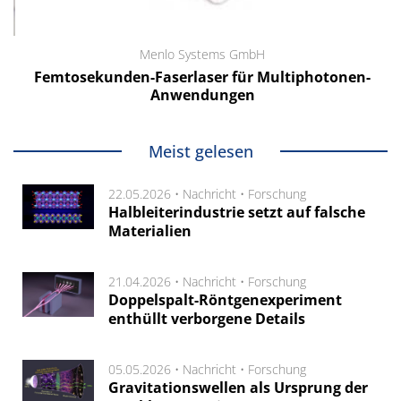
Menlo Systems GmbH
Femtosekunden-Faserlaser für Multiphotonen-
Anwendungen
Meist gelesen
22.05.2026 •
Nachricht
•
Forschung
Halbleiterindustrie setzt auf falsche
Materialien
21.04.2026 •
Nachricht
•
Forschung
Doppelspalt-Röntgenexperiment
enthüllt verborgene Details
05.05.2026 •
Nachricht
•
Forschung
Gravitationswellen als Ursprung der