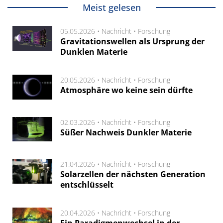
Meist gelesen
05.05.2026 •
Nachricht
•
Forschung
Gravitationswellen als Ursprung der
Dunklen Materie
20.05.2026 •
Nachricht
•
Forschung
Atmosphäre wo keine sein dürfte
02.03.2026 •
Nachricht
•
Forschung
Süßer Nachweis Dunkler Materie
21.04.2026 •
Nachricht
•
Forschung
Solarzellen der nächsten Generation
entschlüsselt
20.04.2026 •
Nachricht
•
Forschung