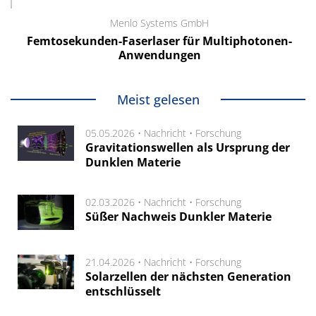
Menlo Systems GmbH
Femtosekunden-Faserlaser für Multiphotonen-
Anwendungen
Meist gelesen
05.05.2026 •
Nachricht
•
Forschung
Gravitationswellen als Ursprung der
Dunklen Materie
02.03.2026 •
Nachricht
•
Forschung
Süßer Nachweis Dunkler Materie
21.04.2026 •
Nachricht
•
Forschung
Solarzellen der nächsten Generation
entschlüsselt