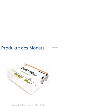
Produkte des Monats
Menlo Systems GmbH
RCT Reichelt Chemietechni