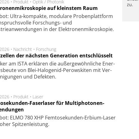
.2026 •
Produkt
•
Optik / Photonik
zu.
tronenmikroskopie auf kleinstem Raum
bot: Ultra-kompakte, modulare Probenplattform
nspruchsvolle Forschungs- und
strieanwendungen in der Elektronenmikroskopie.
.2026 •
Nachricht
•
Forschung
rzellen der nächsten Generation entschlüsselt
ker am ISTA er­klä­ren die außer­ge­wöhn­li­che Ener­
us­beu­te von Blei-Halo­ge­nid-Perows­ki­ten mit Ver­
­ni­gung­en und De­fek­ten.
.2026 •
Produkt
•
Laser
osekunden-Faserlaser für Multiphotonen-
endungen
bot: ELMO 780 XHP Femtosekunden-Erbium-Laser
oher Spitzenleistung.