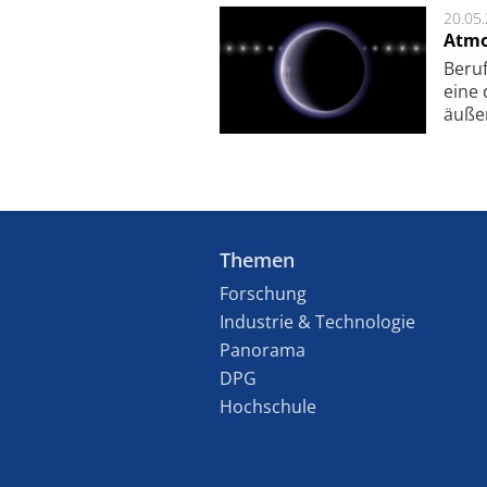
20.05
Atmo
Beruf
eine 
äu­ße
Themen
Forschung
Industrie & Technologie
Panorama
DPG
Hochschule