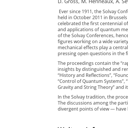
D. Gross, M. Henneaux, A. Sev
Ever since 1911, the Solvay Con
held in October 2011 in Brussels
celebrated the first centennial o
and applications of quantum mec
of the Solvay Conferences, henc
figures working on a wide varie
mechanical effects play a centr
pressing open questions in the fi
The proceedings contain the “ra
insights by distinguished and re
“History and Reflections”, “Fo
“Control of Quantum Systems”, 
Gravity and String Theory” and it
In the Solvay tradition, the pro
The discussions among the partic
divergent points of view — have 