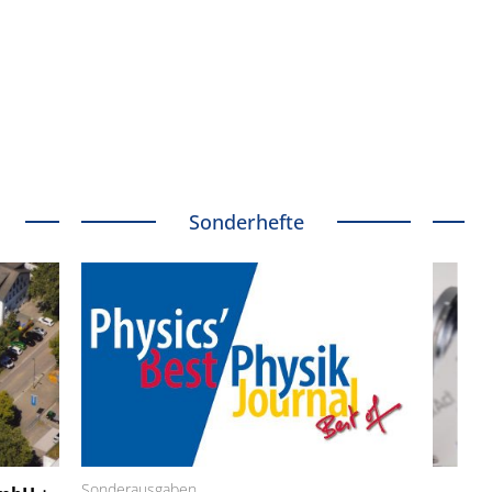
Sonderhefte
 GmbH
Sonderausgaben
SmarAct GmbH