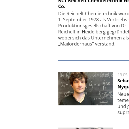
RCT Reichelt Chemietechnik 
Co.
Faserkoppler mit S
Feinfokussierungsmec
Die Reichelt Chemietechnik wur
1. September 1978 als Vertriebs
Produktionsgesellschaft von Dr.
Reichelt in Heidelberg gegründet
wobei sich das Unternehmen als
„Mailorderhaus“ verstand.
13.05
Seba
Nyqu
Neue 
te­me
und g
supra­