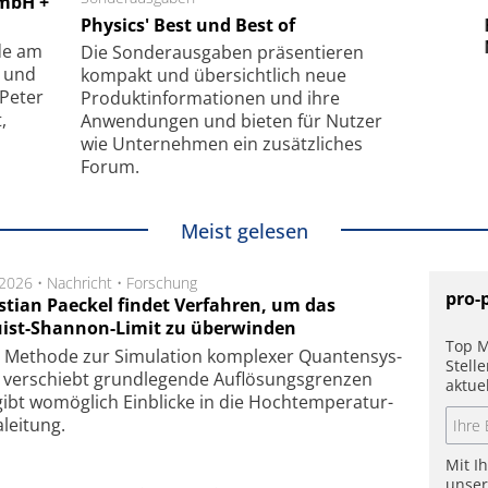
GmbH +
uper-
Physics' Best und Best of
Elektronenmikroskopie auf
Fe
hanismus
kleinstem Raum
Mu
de am
Die Sonder­ausgaben präsentieren
- und
kompakt und übersichtlich neue
 Peter
Produkt­informationen und ihre
,
Anwendungen und bieten für Nutzer
wie Unternehmen ein zusätzliches
Forum.
Meist gelesen
.2026 •
Nachricht
•
Forschung
pro-
stian Paeckel findet Verfahren, um das
ist-Shannon-Limit zu überwinden
Top M
Methode zur Simu­la­tion kom­ple­xer Quan­ten­sys­
Stell
 ver­schiebt grund­le­gen­de Auf­lösungs­gren­zen
aktue
ibt wo­mög­lich Ein­blicke in die Hoch­tempe­ra­tur­
lei­tung.
Mit I
unse