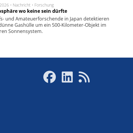
.2026 •
Nachricht
•
Forschung
sphäre wo keine sein dürfte
s- und Ama­teuer­for­schen­de in Japan de­tek­tie­ren
dün­ne Gas­hül­le um ein 500-Kilo­meter-Objekt im
­ren Son­nen­sys­tem.