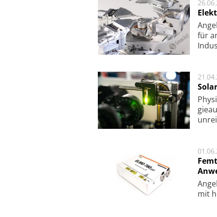
26.06
Elek
Ange
für a
Indu
21.04
Sola
Physi
gie­a
unrei
01.06
Femt
Anw
Ange
mit h