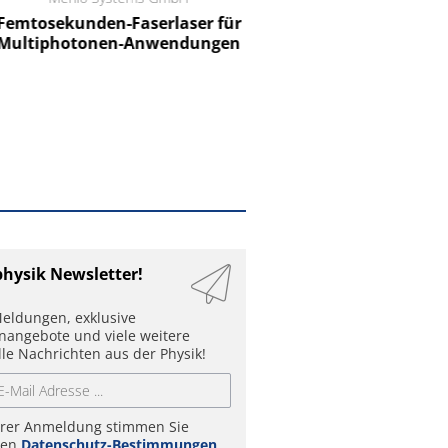
mtosekunden-Faserlaser für
Ein Unternehmen für I
ltiphotonen-Anwendungen
physik Newsletter!
eldungen, exklusive
enangebote und viele weitere
lle Nachrichten aus der Physik!
hrer Anmeldung stimmen Sie
ren
Datenschutz-Bestimmungen