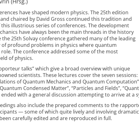
rin (Hrsg.)
ferences have shaped modern physics. The 25th edition
 and chaired by David Gross continued this tradition and
f this illustrious series of conferences. The development
hanics have always been the main threads in the history
e the 25th Solvay conference gathered many of the leading
ty of profound problems in physics where quantum
al role. The conference addressed some of the most
eld of physics.
pporteur talks” which give a broad overview with unique
nowned scientists. These lectures cover the seven sessions:
undations of Quantum Mechanics and Quantum Computation”
“Quantum Condensed Matter”, “Particles and Fields”, “Qua
 ended with a general discussion attempting to arrive at a s
ceedings also include the prepared comments to the rapporte
ipants — some of which quite lively and involving dramatic
been carefully edited and are reproduced in full.