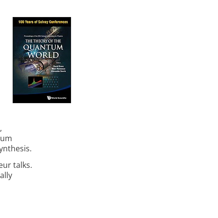
,
ntum
ynthesis.
ur talks.
ally