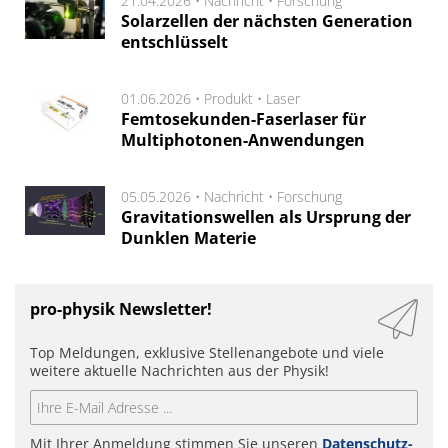
21.04.2026 •
Nachricht
•
Forschung
Solarzellen der nächsten Generation
entschlüsselt
01.06.2026 •
Produkt
•
Laser
Femtosekunden-Faserlaser für
Multiphotonen-Anwendungen
05.05.2026 •
Nachricht
•
Forschung
Gravitationswellen als Ursprung der
Dunklen Materie
pro-physik Newsletter!
Top Meldungen, exklusive Stellenangebote und viele
weitere aktuelle Nachrichten aus der Physik!
Mit Ihrer Anmeldung stimmen Sie unseren
Datenschutz-