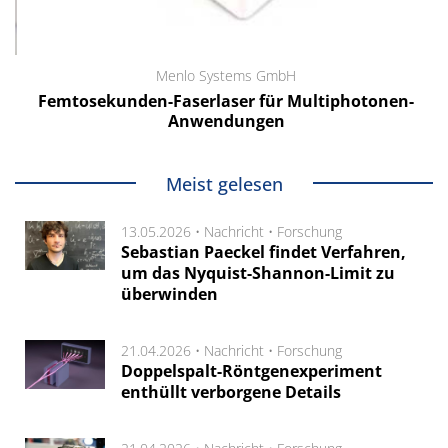
Menlo Systems GmbH
Femtosekunden-Faserlaser für Multiphotonen-
Anwendungen
Meist gelesen
13.05.2026 •
Nachricht
•
Forschung
Sebastian Paeckel findet Verfahren,
um das Nyquist-Shannon-Limit zu
überwinden
21.04.2026 •
Nachricht
•
Forschung
Doppelspalt-Röntgenexperiment
enthüllt verborgene Details