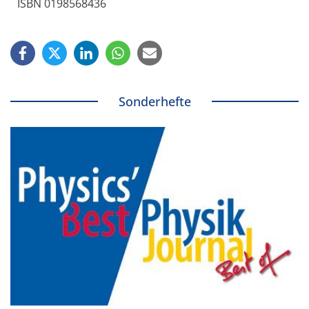
ISBN 0198568436
Sonderhefte