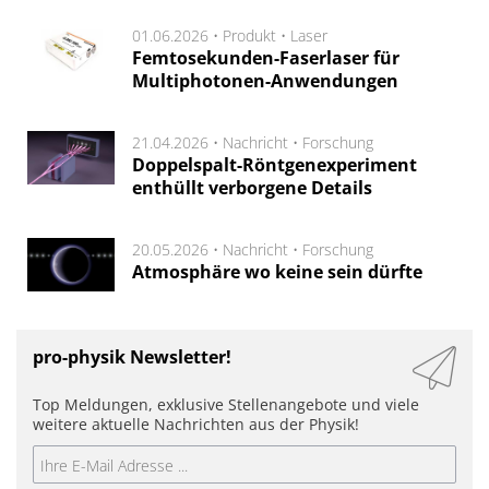
01.06.2026 •
Produkt
•
Laser
Femtosekunden-Faserlaser für
Multiphotonen-Anwendungen
21.04.2026 •
Nachricht
•
Forschung
Doppelspalt-Röntgenexperiment
enthüllt verborgene Details
20.05.2026 •
Nachricht
•
Forschung
Atmosphäre wo keine sein dürfte
pro-physik Newsletter!
Top Meldungen, exklusive Stellenangebote und viele
weitere aktuelle Nachrichten aus der Physik!