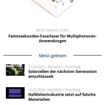
Menlo Systems GmbH
Femtosekunden-Faserlaser für Multiphotonen-
Anwendungen
Meist gelesen
21.04.2026 •
Nachricht
•
Forschung
Solarzellen der nächsten Generation
entschlüsselt
22.05.2026 •
Nachricht
•
Forschung
Halbleiterindustrie setzt auf falsche
Materialien