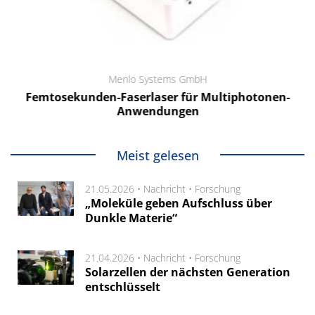
Menlo Systems GmbH
Femtosekunden-Faserlaser für Multiphotonen-
Anwendungen
Meist gelesen
21.05.2026 •
Nachricht
•
Forschung
„Moleküle geben Aufschluss über
Dunkle Materie“
21.04.2026 •
Nachricht
•
Forschung
Solarzellen der nächsten Generation
entschlüsselt