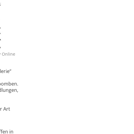
y Online
erie“
mbomben.
dlungen,
r Art
fen in