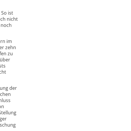
So ist
ch nicht
n noch
ern im
ber zehn
fen zu
 über
sts
cht
tung der
schen
hluss
on
Stellung
ger
rschung