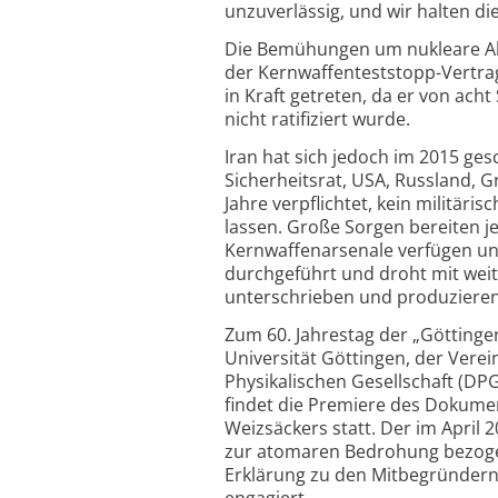
unzuverlässig, und wir halten die
Die Bemühungen um nukleare Abr
der Kernwaffenteststopp-Vertra
in Kraft getreten, da er von ach
nicht ratifiziert wurde.
Iran hat sich jedoch im 2015 g
Sicherheitsrat, USA, Russland, 
Jahre verpflichtet, kein militär
lassen. Große Sorgen bereiten je
Kernwaffenarsenale verfügen und
durchgeführt und droht mit weit
unterschrieben und produzieren 
Zum 60. Jahrestag der „Göttinge
Universität Göttingen, der Vere
Physikalischen Gesellschaft (DPG
findet die Premiere des Dokumen
Weizsäckers statt. Der im April 
zur atomaren Bedrohung bezogen
Erklärung zu den Mitbegründern
engagiert.