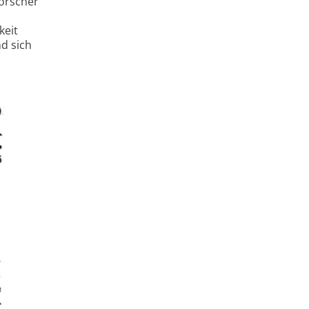
orscher
keit
d sich