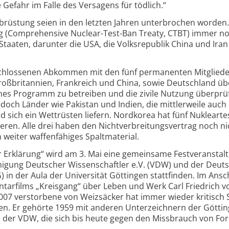
 Gefahr im Falle des Versagens für tödlich.“
üstung seien in den letzten Jahren unterbrochen worden. 
g (Comprehensive Nuclear-Test-Ban Treaty, CTBT) immer no
t Staaten, darunter die USA, die Volksrepublik China und Ira
eschlossenen Abkommen mit den fünf permanenten Mitglied
Großbritannien, Frankreich und China, sowie Deutschland ü
isches Programm zu betreiben und die zivile Nutzung überprü
doch Länder wie Pakistan und Indien, die mittlerweile auch
 sich ein Wettrüsten liefern. Nordkorea hat fünf Nuklearte
eren. Alle drei haben den Nichtverbreitungsvertrag noch ni
weiter waffenfähiges Spaltmaterial.
r Erklärung“ wird am 3. Mai eine gemeinsame Festveranstal
inigung Deutscher Wissenschaftler e.V. (VDW) und der Deut
) in der Aula der Universität Göttingen stattfinden. Im Ansc
tarfilms „Kreisgang“ über Leben und Werk Carl Friedrich v
2007 verstorbene von Weizsäcker hat immer wieder kritisch 
. Er gehörte 1959 mit anderen Unterzeichnern der Göttin
 der VDW, die sich bis heute gegen den Missbrauch von Fo