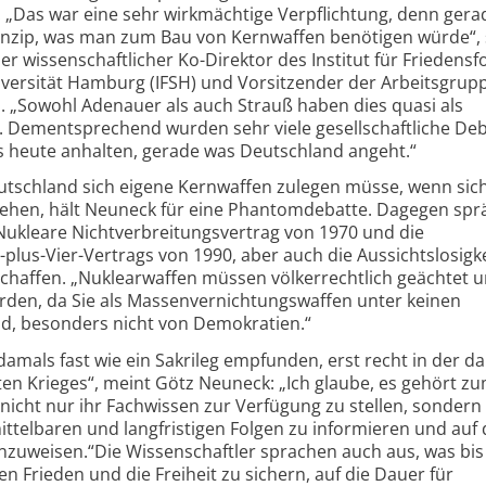
. „Das war eine sehr wirkmächtige Verpflichtung, denn gera
inzip, was man zum Bau von Kernwaffen benötigen würde“, 
r wissenschaftlicher Ko-Direktor des Institut für Friedens
niversität Hamburg (IFSH) und Vorsitzender der Arbeitsgrup
 „Sowohl Adenauer als auch Strauß haben dies quasi als
 Dementsprechend wurden sehr viele gesellschaftliche De
s heute anhalten, gerade was Deutschland angeht.“
eutschland sich eigene Kernwaffen zulegen müsse, wenn sich
ehen, hält Neuneck für eine Phantomdebatte. Dagegen sp
 Nukleare Nichtverbreitungsvertrag von 1970 und die
plus-Vier-Vertrags von 1990, aber auch die Aussichtslosigke
chaffen. „Nuklearwaffen müssen völkerrechtlich geächtet 
erden, da Sie als Massenvernichtungswaffen unter keinen
nd, besonders nicht von Demokratien.“
amals fast wie ein Sakrileg empfunden, erst recht in der d
lten Krieges“, meint Götz Neuneck: „Ich glaube, es gehört z
nicht nur ihr Fachwissen zur Verfügung zu stellen, sondern 
ittelbaren und langfristigen Folgen zu informieren und auf 
zuweisen.“Die Wissenschaftler sprachen auch aus, was bis
den Frieden und die Freiheit zu sichern, auf die Dauer für