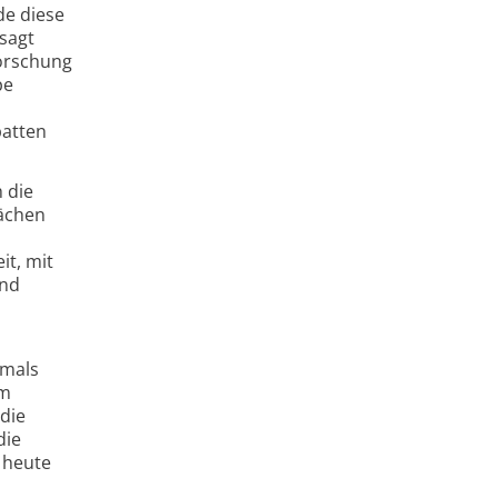
de diese
sagt
forschung
pe
batten
 die
rächen
it, mit
und
amals
um
die
die
 heute