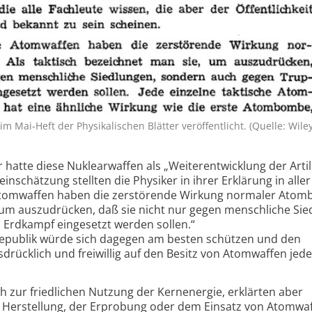
m Mai-Heft der Physikalischen Blätter veröffentlicht. (Quelle: Wile
atte diese Nuklearwaffen als „Weiterentwicklung der Artill
einschätzung stellten die Physiker in ihrer Erklärung in aller
he Atomwaffen haben die zerstörende Wirkung normaler Ato
, um auszudrücken, daß sie nicht nur gegen menschliche Sie
Erdkampf eingesetzt werden sollen.“
srepublik würde sich dagegen am besten schützen und den
drücklich und freiwillig auf den Besitz von Atomwaffen jede
h zur friedlichen Nutzung der Kernenergie, erklärten aber
r Herstellung, der Erprobung oder dem Einsatz von Atomwaf