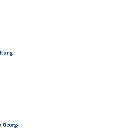
altung
r Georg-