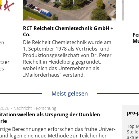
 GmbH
SmarAct GmbH
RCT Reichelt Chemietechnik GmbH +
Co.
uper-
Elektronenmikroskopie auf
Fem
hanismus
kleinstem Raum
Mu
Die Reichelt Chemietechnik wurde am
en
1. September 1978 als Vertriebs- und
Produktionsgesellschaft von Dr. Peter
Reichelt in Heidelberg gegründet,
tzer
wobei sich das Unternehmen als
es
„Mailorderhaus“ verstand.
Meist gelesen
.2026 •
Nachricht
•
Forschung
pro-
itationswellen als Ursprung der Dunklen
rie
Top M
rtige Be­rech­nung­en er­for­schen das frü­he Uni­ver­
Stell
nd legen eine neue Me­tho­de zur Teil­chen­her­
aktue