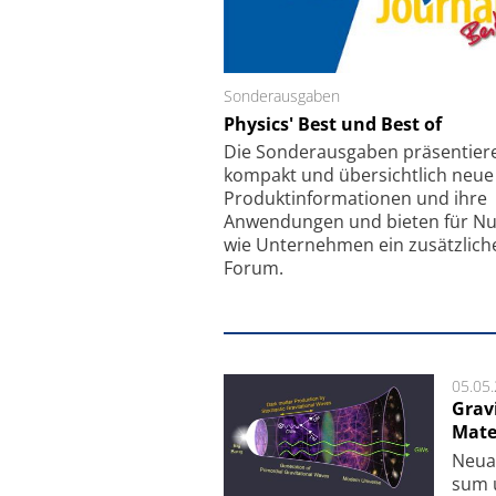
Sonderausgaben
Schäfter + Kirchhoff
Physics' Best und Best of
Faserkoppler mit S
Feinfokussierungsmec
Die Sonder­ausgaben präsentier
kompakt und übersichtlich neue
Produkt­informationen und ihre
Anwendungen und bieten für Nu
wie Unternehmen ein zusätzlich
Forum.
05.05
Grav
Mate
Neu­a
sum u