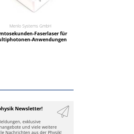
Menlo Systems GmbH
RCT Reichelt Chemietechnik
tosekunden-Faserlaser für
Ein Unternehmen für I
ltiphotonen-Anwendungen
physik Newsletter!
eldungen, exklusive
enangebote und viele weitere
lle Nachrichten aus der Physik!