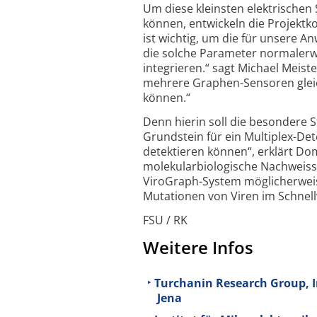
Um diese kleinsten elektrische
können, entwickeln die Projekt­ko
ist wichtig, um die für unsere 
die solche Parameter normaler­we
integrieren.“ sagt Michael Meis
mehrere Graphen-Sensoren gleich­
können.“
Denn hierin soll die besondere 
Grundstein für ein Multiplex-Det
detek­tieren können“, erklärt D
molekular­bio­logische Nach­weis
ViroGraph-System möglicher­weis
Mutationen von Viren im Schnell
FSU / RK
Weitere Infos
Turchanin Research Group, In
Jena