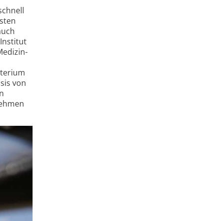
schnell
asten
auch
Institut
Medizin­
sterium
sis von
en
­nehmen