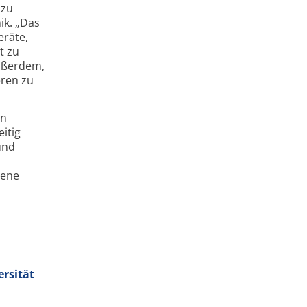
 zu
ik. „Das
eräte,
t zu
außerdem,
eren zu
en
itig
und
dene
ersität