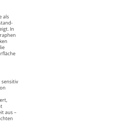
e als
stand­
igt. In
 Graphen
cken
die
r­fläche
 sensitiv
von
ert,
ht
it aus –
uchten