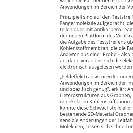
wollen die Partner den Grund­stei
Anwendungen im Bereich der Vor
Prinzipiell sind auf den Test­stre
Fänger­moleküle aufge­bracht, die
teilen oder mit Anti­körpern reag
der neuen Plattform des ViroGra
die Aufgabe des Test­streifens 
Kohlen­stoff­membran, die die Fän
Analyten aus einer Probe – also e
an, dann verändert sich die elekt
elektronisch ausgelesen werden u
„Feldeffekttransistoren kommen
Anwendungen im Bereich der immun
und spezifisch genug“, erklärt 
Hetero­strukturen aus Graphen, d
molekularen Kohlen­stoff­nano­mem
konnte diese Schwach­stelle all
bestehende 2D-Material Graphen z
sensible Änderungen der Leit­fä
Molekülen, lassen sich schnell u