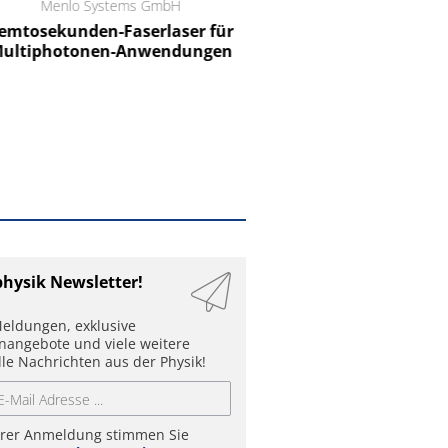
Menlo Systems GmbH
RCT Reichelt Chemietechnik
tosekunden-Faserlaser für
Ein Unternehmen für I
ltiphotonen-Anwendungen
physik Newsletter!
eldungen, exklusive
enangebote und viele weitere
lle Nachrichten aus der Physik!
hrer Anmeldung stimmen Sie