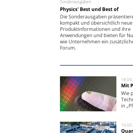
Sonderausgaben
Schäfter + Kirchhoff
Physics' Best und Best of
Faserkoppler mit S
Feinfokussierungsmec
Die Sonder­ausgaben präsentier
kompakt und übersichtlich neue
Produkt­informationen und ihre
Anwendungen und bieten für Nu
wie Unternehmen ein zusätzlich
Forum.
18.03
Mit P
Wie p
Techn
in „P
16.03
Quan