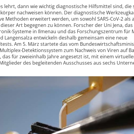
hrt, dann wie wichtig diagnos­tische Hilfs­mittel sind, die 
ikörper nach­weisen können. Der diagnos­tische Werkzeug­k
ve Methoden erweitert werden, um sowohl SARS-CoV-2 als 
dieser Art begegnen zu können. Forscher der Uni Jena, das 
tronik-Systeme in Ilmenau und das Forschungs­zentrum für 
 Bad Langen­salza entwickeln deshalb gemeinsam eine neue
l­tests. Am 5. März startete das vom Bundes­wirtschafts­mini
 Multiplex-Detektions­system zum Nachweis von Viren auf Ba
 das für zweieinhalb Jahre angesetzt ist, mit einem virtuell
e Mitglieder des begleitenden Ausschusses aus sechs Unter