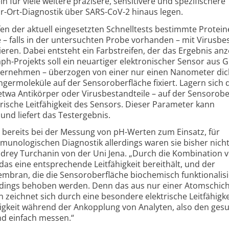
n für viele weitere präzisere, sensitivere und spezifischere
-Ort-Diagnostik über SARS-CoV-2 hinaus legen.
ifen der aktuell einge­setzten Schnell­tests bestimmte Protein
 – falls in der unter­suchten Probe vorhanden – mit Virus­be
ieren. Dabei entsteht ein Farb­streifen, der das Ergebnis anze
ph-Projekts soll ein neuartiger elektro­nischer Sensor aus
über­nehmen – über­zogen von einer nur einen Nanometer di
ger­moleküle auf der Sensor­ober­fläche fixiert. Lagern sich 
twa Anti­körper oder Virus­bestand­teile – auf der Sensor­obe
rische Leit­fähig­keit des Sensors. Dieser Parameter kann
nd liefert das Test­ergebnis.
 bereits bei der Messung von pH-Werten zum Einsatz, für
o­lo­gischen Diagnostik aller­dings waren sie bisher nicht
Andrey Turchanin von der Uni Jena. „Durch die Kombination 
as eine entsprechende Leit­fähig­keit bereithält, und der
bran, die die Sensor­ober­fläche biochemisch funktio­na­li­si
er­dings behoben werden. Denn das aus nur einer Atom­schic
eichnet sich durch eine besondere elektrische Leit­fähig­ke
hig­keit während der Ankopplung von Analyten, also den ges
nd einfach messen.“