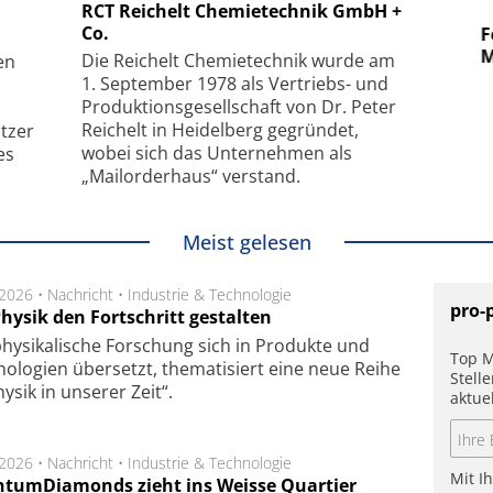
 GmbH
SmarAct GmbH
RCT Reichelt Chemietechnik GmbH +
Co.
uper-
Elektronenmikroskopie auf
Fem
hanismus
kleinstem Raum
Mu
Die Reichelt Chemietechnik wurde am
en
1. September 1978 als Vertriebs- und
Produktionsgesellschaft von Dr. Peter
Reichelt in Heidelberg gegründet,
tzer
wobei sich das Unternehmen als
es
„Mailorderhaus“ verstand.
Meist gelesen
.2026 •
Nachricht
•
Industrie & Technologie
pro-
hysik den Fortschritt gestalten
hysikalische Forschung sich in Produkte und
Top M
ologien übersetzt, thematisiert eine neue Reihe
Stell
hysik in unserer Zeit“.
aktue
.2026 •
Nachricht
•
Industrie & Technologie
Mit I
tumDiamonds zieht ins Weisse Quartier