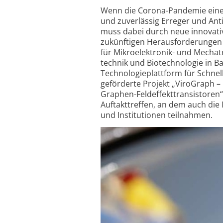
Wenn die Corona-Pandemie eines le
und zuverlässig Erreger und Ant
muss dabei durch neue innovati
zukünftigen Heraus­forderungen 
für Mikro­elektronik- und Mecha
technik und Bio­techno­logie in
Technologie­plattform für Schnel
geförderte Projekt „ViroGraph –
Graphen-Feldeffekt­transistoren“,
Auftakt­treffen, an dem auch di
und Institutionen teilnahmen.