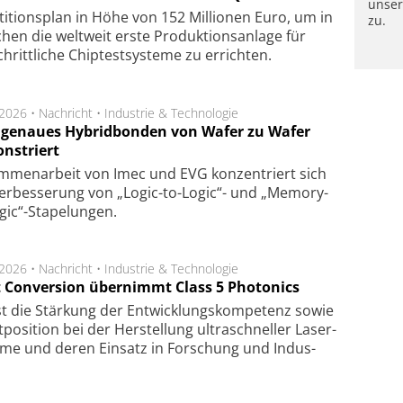
unse
­ti­tions­plan in Höhe von 152 Mil­lio­nen Euro, um in
zu.
hen die welt­weit ers­te Pro­duk­tions­an­la­ge für
chritt­li­che Chip­test­sys­te­me zu er­rich­ten.
.2026 •
Nachricht
•
Industrie & Technologie
genaues Hybridbonden von Wafer zu Wafer
nstriert
m­men­arbeit von Imec und EVG kon­zen­triert sich
er­bes­se­rung von „Logic-to-Logic“- und „Memory-
gic“-Sta­pe­lungen.
.2026 •
Nachricht
•
Industrie & Technologie
t Conversion übernimmt Class 5 Photonics
ist die Stär­kung der Ent­wick­lungs­kom­pe­tenz sowie
po­si­tion bei der Her­stel­lung ul­tra­schnel­ler Laser­
e­me und de­ren Ein­satz in For­schung und In­dus­