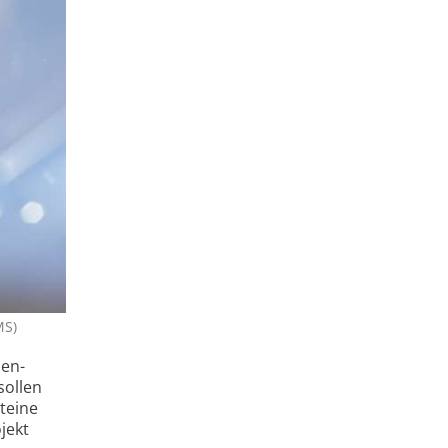
MS)
hen-
sollen
oteine
jekt