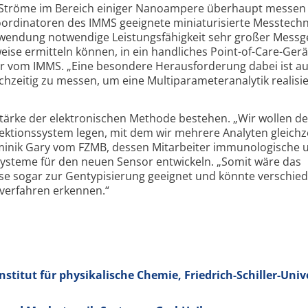
n Ströme im Bereich einiger Nanoampere überhaupt messen
ordi­na­toren des IMMS geeignete miniatu­ri­sierte Messtechn
Anwendung notwendige Leistungs­fähigkeit sehr großer Messg
ise ermitteln können, in ein handliches Point-of-Care-Gerä
ter vom IMMS. „Eine besondere Heraus­forderung dabei ist 
zeitig zu messen, um eine Multi­parameter­analytik realisi
Stärke der elektro­nischen Methode bestehen. „Wir wollen d
ektions­system legen, mit dem wir mehrere Analyten gleich­ze
ominik Gary vom FZMB, dessen Mitarbeiter immuno­logische 
­systeme für den neuen Sensor entwickeln. „Somit wäre das
e sogar zur Gen­typi­sierung geeignet und könnte verschie
­verfahren erkennen.“
stitut für physikalische Chemie, Friedrich-Schiller-Univ