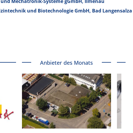
ik- und Mechatronik-Systeme gGmbH, Ilmenau
zintechnik und Biotechnologie GmbH, Bad Langensalza
Anbieter des Monats