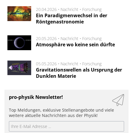
20.04.2026 •
Nachricht
•
Forschung
Ein Paradigmenwechsel in der
Röntgenastronomie
20.05.2026 •
Nachricht
•
Forschung
Atmosphäre wo keine sein dürfte
05.05.2026 •
Nachricht
•
Forschung
Gravitationswellen als Ursprung der
Dunklen Materie
pro-physik Newsletter!
Top Meldungen, exklusive Stellenangebote und viele
weitere aktuelle Nachrichten aus der Physik!