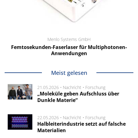
Menlo Systems GmbH
Femtosekunden-Faserlaser für Multiphotonen-
Anwendungen
Meist gelesen
21.05.2026 •
Nachricht
•
Forschung
„Moleküle geben Aufschluss über
Dunkle Materie“
22.05.2026 •
Nachricht
•
Forschung
Halbleiterindustrie setzt auf falsche
Materialien