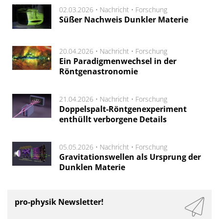
02.03.2026 •
Nachricht
•
Forschung
Süßer Nachweis Dunkler Materie
20.04.2026 •
Nachricht
•
Forschung
Ein Paradigmenwechsel in der
Röntgenastronomie
21.04.2026 •
Nachricht
•
Forschung
Doppelspalt-Röntgenexperiment
enthüllt verborgene Details
05.05.2026 •
Nachricht
•
Forschung
Gravitationswellen als Ursprung der
Dunklen Materie
pro-physik Newsletter!