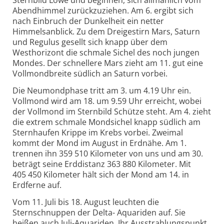
Sternbild Löwe und beginnen, sich allmählich vom
Abendhimmel zurückzuziehen. Am 6. ergibt sich
nach Einbruch der Dunkelheit ein netter
Himmelsanblick. Zu dem Dreigestirn Mars, Saturn
und Regulus gesellt sich knapp über dem
Westhorizont die schmale Sichel des noch jungen
Mondes. Der schnellere Mars zieht am 11. gut eine
Vollmondbreite südlich an Saturn vorbei.
Die Neumondphase tritt am 3. um 4.19 Uhr ein.
Vollmond wird am 18. um 9.59 Uhr erreicht, wobei
der Vollmond im Sternbild Schütze steht. Am 4. zieht
die extrem schmale Mondsichel knapp südlich am
Sternhaufen Krippe im Krebs vorbei. Zweimal
kommt der Mond im August in Erdnähe. Am 1.
trennen ihn 359 510 Kilometer von uns und am 30.
beträgt seine Erddistanz 363 880 Kilometer. Mit
405 450 Kilometer hält sich der Mond am 14. in
Erdferne auf.
Vom 11. Juli bis 18. August leuchten die
Sternschnuppen der Delta- Aquariden auf. Sie
heißen auch Juli-Aquariden. Ihr Ausstrahlungspunkt