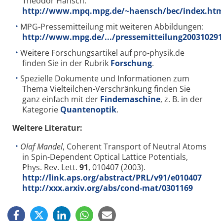
Theodor Hänsch:
http://www.mpq.mpg.de/~haensch/bec/index.ht
MPG-Pressemitteilung mit weiteren Abbildungen:
http://www.mpg.de/.../pressemitteilung20031029
Weitere Forschungsartikel auf pro-physik.de
finden Sie in der Rubrik
Forschung
.
Spezielle Dokumente und Informationen zum
Thema Vielteilchen-Verschränkung finden Sie
ganz einfach mit der
Findemaschine
, z. B. in der
Kategorie
Quantenoptik
.
Weitere Literatur:
Olaf Mandel
, Coherent Transport of Neutral Atoms
in Spin-Dependent Optical Lattice Potentials,
Phys. Rev. Lett.
91
, 010407 (2003).
http://link.aps.org/abstract/PRL/v91/e010407
http://xxx.arxiv.org/abs/cond-mat/0301169