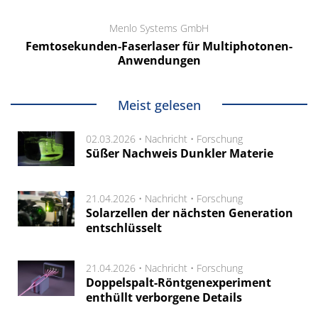
Menlo Systems GmbH
Femtosekunden-Faserlaser für Multiphotonen-
Anwendungen
Meist gelesen
02.03.2026 •
Nachricht
•
Forschung
Süßer Nachweis Dunkler Materie
21.04.2026 •
Nachricht
•
Forschung
Solarzellen der nächsten Generation
entschlüsselt
21.04.2026 •
Nachricht
•
Forschung
Doppelspalt-Röntgenexperiment
enthüllt verborgene Details