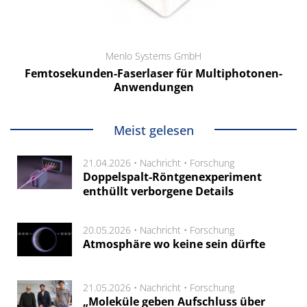
Menlo Systems GmbH
Femtosekunden-Faserlaser für Multiphotonen-
Anwendungen
Meist gelesen
21.04.2026 •
Nachricht
•
Forschung
Doppelspalt-Röntgenexperiment
enthüllt verborgene Details
20.05.2026 •
Nachricht
•
Forschung
Atmosphäre wo keine sein dürfte
21.05.2026 •
Nachricht
•
Forschung
„Moleküle geben Aufschluss über