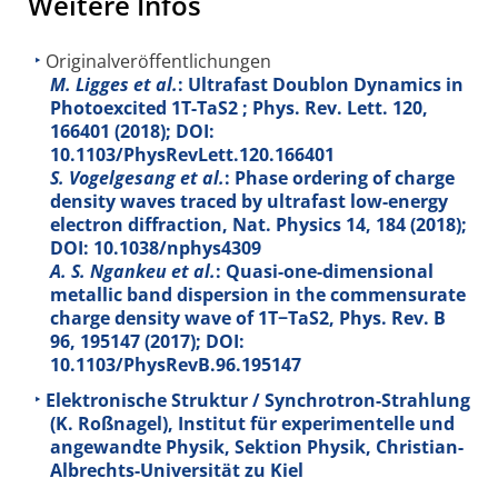
Weitere Infos
Originalveröffentlichungen
M. Ligges et al.
: Ultrafast Doublon Dynamics in
Photoexcited 1T-TaS2 ; Phys. Rev. Lett.
120
,
166401 (2018); DOI:
10.1103/PhysRevLett.120.166401
S. Vogelgesang et al.
: Phase ordering of charge
density waves traced by ultrafast low-energy
electron diffraction, Nat. Physics
14
, 184 (2018);
DOI: 10.1038/nphys4309
A. S. Ngankeu et al.
: Quasi-one-dimensional
metallic band dispersion in the commensurate
charge density wave of 1T−TaS2, Phys. Rev. B
96
, 195147 (2017); DOI:
10.1103/PhysRevB.96.195147
Elektronische Struktur / Synchrotron-Strahlung
(K. Roßnagel), Institut für experimentelle und
angewandte Physik, Sektion Physik, Christian-
Albrechts-Universität zu Kiel