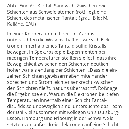
Abb.: Eine Art Kristall-Sandwich: Zwischen zwei
Schichten aus Schwefel­atomen (rot) liegt eine
Schicht des metal­lischen Tantals (grau; Bild: M.
Kalläne, CAU)
In einer Kooperation mit der Uni Aarhus
untersuchten die Wissen­schaftler, wie sich Elek­
tronen inner­halb eines Tantal­disulfid-
Kristalls
bewegen. In Spektro­skopie-
Experi­menten bei
niedrigen Tempe­ra­turen stellten sie fest, dass ihre
Beweg­lich­keit zwischen den Schichten deut­lich
höher war als ent­lang der Schichten. „Dass die ein­
zelnen Schichten gewisser­maßen mit­ein­ander
sprechen und Strom leichter senk­recht zwischen
den Schichten fließt, hat uns über­rascht“, Roßnagel
die Ergeb­nisse ein. Warum die Elek­tronen bei tiefen
Tempe­ra­turen inner­halb einer Schicht Tantal­
disulfids so unbeweg­lich sind, unter­suchte das Team
der Uni Kiel zusammen mit Kollegen Unis Duisburg-
Essen, Hamburg und Fribourg in der Schweiz. Sie
setzten von außen freie Elek­tronen auf eine Schicht