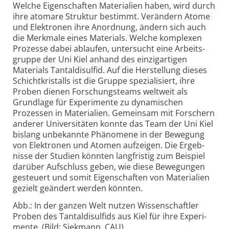
Welche Eigenschaften Materialien haben, wird durch
ihre atomare Struktur bestimmt. Ver­ändern Atome
und Elek­tronen ihre Anord­nung, ändern sich auch
die Merk­male eines Materials. Welche komplexen
Prozesse dabei ablaufen, unter­sucht eine Arbeits­
gruppe der Uni Kiel anhand des einzig­artigen
Materials Tantal­disulfid. Auf die Herstel­lung dieses
Schicht­kristalls ist die Gruppe spezia­li­siert, ihre
Proben dienen Forschungs­teams welt­weit als
Grund­lage für Experi­mente zu dyna­mischen
Prozessen in Materi­alien. Gemein­sam mit Forschern
anderer Univer­si­täten konnte das Team der Uni Kiel
bis­lang unbe­kannte Phäno­mene in der Bewe­gung
von Elek­tronen und Atomen auf­zeigen. Die Ergeb­
nisse der Studien könnten lang­fristig zum Beispiel
darüber Auf­schluss geben, wie diese Bewe­gungen
gesteuert und somit Eigen­schaften von Materi­alien
gezielt geändert werden könnten.
Abb.: In der ganzen Welt nutzen Wissenschaftler
Proben des Tantal­disulfids aus Kiel für ihre Experi­
mente. (Bild: Siek­mann, CAU)