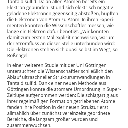
Tantal­disulfid. Da an allen Atomen bereits ein
Elektron gebunden ist und sich elek­trisch negativ
geladene Elek­tronen gegen­seitig abstoßen, hüpften
die Elek­tronen von Atom zu Atom. In ihren Experi­
menten konnten die Wissens­chaftler messen, wie
lange ein Elektron dafür benötigt. „Wir konnten
damit zum ersten Mal explizit nach­weisen, warum
der Strom­fluss an dieser Stelle unter­bunden wird:
Die Elek­tronen stehen sich quasi selbst im Weg“, so
Roßnagel.
In einer weiteren Studie mit der Uni Göttingen
untersuchten die Wissen­schaftler schließ­lich den
Ablauf ultra­schneller Struktur­umwand­lungen in
Tantal­disulfid. Dank einer neuen Methode aus
Göttingen konnte die atomare Umord­nung in Super-
Zeit­lupe auf­ge­nommen werden: Die schlag­artig aus
ihrer regel­mäßigen Forma­tion getrie­benen Atome
fanden ihre Position in der neuen Struktur erst
allmäh­lich über zunächst ver­ein­zelte geord­nete
Bereiche, die langsam größer wurden und
zusammen­wuchsen.