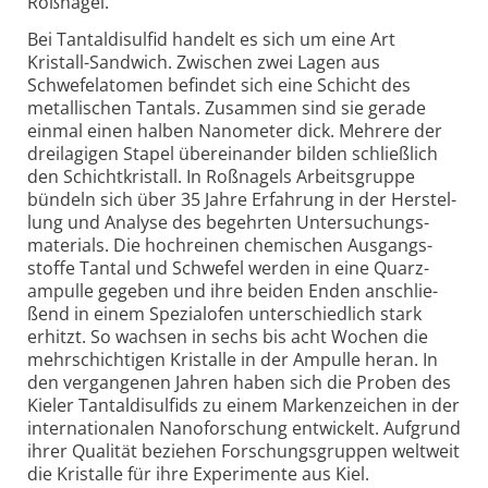
Roßnagel.
Bei Tantaldisulfid handelt es sich um eine Art
Kristall-Sandwich. Zwischen zwei Lagen aus
Schwefel­atomen befindet sich eine Schicht des
metal­lischen Tantals. Zusammen sind sie gerade
einmal einen halben Nano­meter dick. Mehrere der
drei­lagigen Stapel über­ein­ander bilden schließ­lich
den Schicht­kristall. In Roßnagels Arbeits­gruppe
bündeln sich über 35 Jahre Erfahrung in der Her­stel­
lung und Analyse des begehrten Unter­suchungs­
materials. Die hoch­reinen chemischen Aus­gangs­
stoffe Tantal und Schwefel werden in eine Quarz­
ampulle gegeben und ihre beiden Enden anschlie­
ßend in einem Spezial­ofen unter­schied­lich stark
erhitzt. So wachsen in sechs bis acht Wochen die
mehr­schich­tigen Kristalle in der Ampulle heran. In
den ver­gangenen Jahren haben sich die Proben des
Kieler Tantal­disulfids zu einem Marken­zeichen in der
inter­natio­nalen Nano­forschung ent­wickelt. Auf­grund
ihrer Qualität beziehen Forschungs­gruppen welt­weit
die Kristalle für ihre Experi­mente aus Kiel.