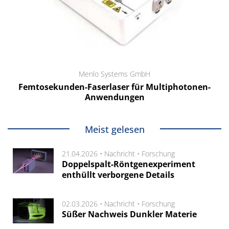
Menlo Systems GmbH
Femtosekunden-Faserlaser für Multiphotonen-
Anwendungen
Meist gelesen
21.04.2026 •
Nachricht
•
Forschung
Doppelspalt-Röntgenexperiment
enthüllt verborgene Details
02.03.2026 •
Nachricht
•
Forschung
Süßer Nachweis Dunkler Materie