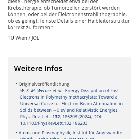
diese Energie entscheidet etwa bei der
Krebstherapie, ob Tumorzellen zerstört werden
können, oder bei der Elektronen­strahllithographie,
ob es gelingt, feinste Details einer Halbleiter­struktur
korrekt zu formen.“
TU Wien / JOL
Weitere Infos
Originalveröffentlichung
W. S. M. Werner et al.:
Energy Dissipation of Fast
Electrons in Polymethylmethacrylate: Toward a
Universal Curve for Electron-Beam Attenuation in
Solids between ∼0 eV and Relativistic Energies,
Phys. Rev. Lett.
132
, 186203 (2024); DOI:
10.1103/PhysRevLett.132.186203
Atom- und Plasmaphysik, Institut für Angewandte