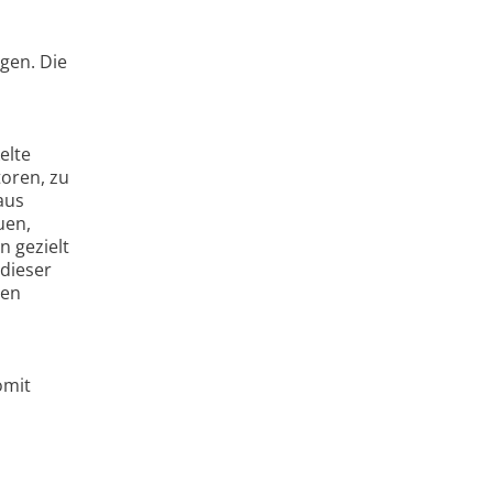
gen. Die
elte
oren, zu
aus
uen,
 gezielt
dieser
gen
omit