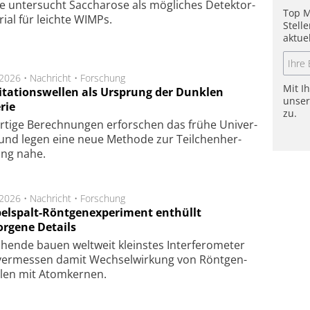
e unter­sucht Saccha­ro­se als mög­li­ches De­tek­tor­
Top M
­rial für leich­te WIMPs.
Stell
aktue
.2026 •
Nachricht
•
Forschung
Mit I
itationswellen als Ursprung der Dunklen
unse
rie
zu.
rtige Be­rech­nung­en er­for­schen das frü­he Uni­ver­
nd legen eine neue Me­tho­de zur Teil­chen­her­
lung nahe.
.2026 •
Nachricht
•
Forschung
elspalt-Röntgenexperiment enthüllt
orgene Details
hen­de bau­en welt­weit kleins­tes In­ter­fe­ro­me­ter
er­mes­sen da­mit Wech­sel­wir­kung von Rönt­gen­
­len mit Atom­ker­nen.