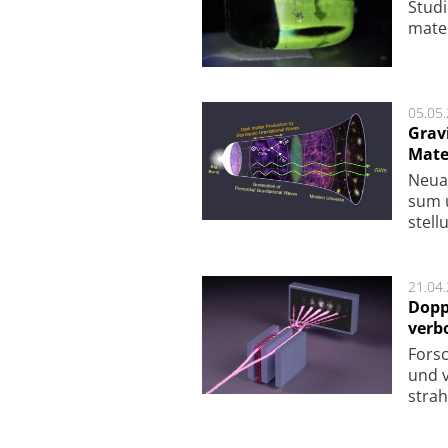
Studi
ma­te
05.05
Grav
Mate
Neu­a
sum u
stel­
21.04
Dopp
verb
For­sc
und v
strah