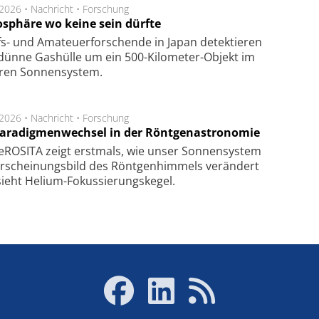
.2026 •
Nachricht
•
Forschung
sphäre wo keine sein dürfte
s- und Ama­teuer­for­schen­de in Japan de­tek­tie­ren
dün­ne Gas­hül­le um ein 500-Kilo­meter-Objekt im
­ren Son­nen­sys­tem.
.2026 •
Nachricht
•
Forschung
Paradigmenwechsel in der Röntgenastronomie
ROSITA zeigt erst­mals, wie unser Son­nen­sys­tem
r­schei­nungs­bild des Rönt­gen­him­mels ver­än­dert
ieht Helium-Fokus­sie­rungs­ke­gel.