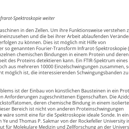
nfrarot-Spektroskopie weiter
aschinen in den Zellen. Um ihre Funktionsweise verstehen 
 hineinzusehen und die bei ihrer Arbeit ablaufenden Veränd
folgen zu können. Dies ist möglich mit Hilfe von
der so genannten Fourier-Transform Infrarot-Spektroskopie (
nzelnen chemischen Bindungen in einem Protein und deren
t des Proteins detektieren kann. Ein FTIR-Spektrum eines
jedoch aus mehreren 10000 Einzelschwingungen zusammen, s
ht möglich ist, die interessierenden Schwingungsbanden zu
blems ist der Einbau von künstlichen Bausteinen in ein Prot
hen Anforderungen zugeschnittenen Eigenschaften. Die Azi
tickstoffatomen, deren chemische Bindung in einem isoliert
Dieser Bereich ist nicht von anderen Proteinschwingungen
 wäre somit eine für die Spektroskopie ideale Sonde. In ein
 Ye und Thomas P. Sakmar von der Rockefeller University 
ut für Molekulare Medizin und Zellforschung an der Univers