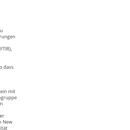
zu
erungen
FTIR),
o dass
ein mit
dogruppe
en
er
in New
ität