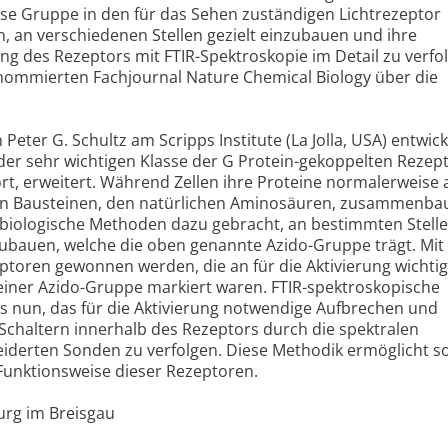
iese Gruppe in den für das Sehen zuständigen Lichtrezeptor
 an verschiedenen Stellen gezielt einzubauen und ihre
ng des Rezeptors mit FTIR-Spektroskopie im Detail zu verfol
enommierten Fachjournal Nature Chemical Biology über die
Peter G. Schultz am Scripps Institute (La Jolla, USA) entwick
er sehr wichtigen Klasse der G Protein-gekoppelten Rezept
t, erweitert. Während Zellen ihre Proteine normalerweise 
on Bausteinen, den natürlichen Aminosäuren, zusammenba
biologische Methoden dazu gebracht, an bestimmten Stellen
ubauen, welche die oben genannte Azido-Gruppe trägt. Mit 
toren gewonnen werden, die an für die Aktivierung wichti
einer Azido-Gruppe markiert waren. FTIR-spektroskopische
 nun, das für die Aktivierung notwendige Aufbrechen und
 Schaltern innerhalb des Rezeptors durch die spektralen
derten Sonden zu verfolgen. Diese Methodik ermöglicht s
Funktionsweise dieser Rezeptoren.
urg im Breisgau