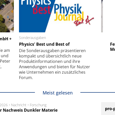
 GmbH
Sonderausgaben
SmarAct GmbH
GmbH +
uper-
Physics' Best und Best of
Elektronenmikroskopie auf
Fem
hanismus
kleinstem Raum
Mu
de am
Die Sonder­ausgaben präsentieren
- und
kompakt und übersichtlich neue
 Peter
Produkt­informationen und ihre
,
Anwendungen und bieten für Nutzer
wie Unternehmen ein zusätzliches
Forum.
Meist gelesen
.2026 •
Nachricht
•
Forschung
pro-
r Nachweis Dunkler Materie