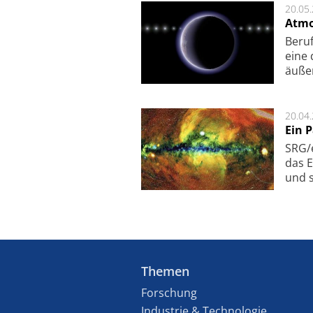
20.05
Atmo
Beruf
eine 
äu­ße
20.04
Ein 
SRG/e
das E
und s
Themen
Forschung
Industrie & Technologie