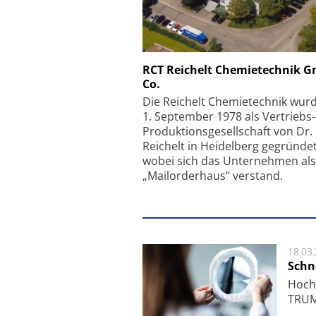
Schäfter + Kirchhoff
RCT Reichelt Chemietechnik 
Co.
Faserkoppler mit S
Feinfokussierungsmec
Die Reichelt Chemietechnik wur
1. September 1978 als Vertriebs
Produktionsgesellschaft von Dr.
Reichelt in Heidelberg gegründet
wobei sich das Unternehmen als
„Mailorderhaus“ verstand.
18.03
Schne
Hoch­
TRUMP