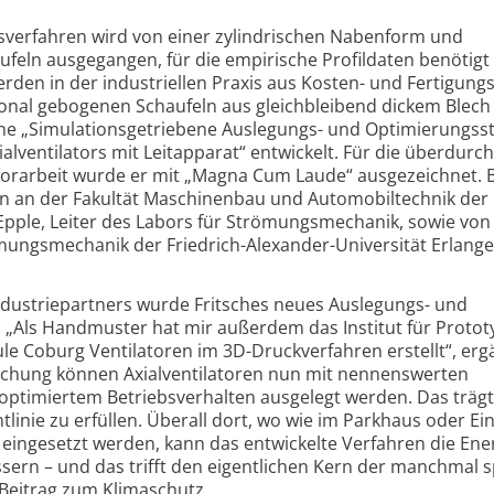
sverfahren wird von einer zylindrischen Nabenform und
ufeln ausgegangen, für die empirische Profildaten benötigt
erden in der industriellen Praxis aus Kosten- und Fertigun
ional gebogenen Schaufeln aus gleichbleibend dickem Blech
eine „Simulations­getriebene Auslegungs- und Optimierungs­s
l­ventilators mit Leitapparat“ entwickelt. Für die überdurch
ktorarbeit wurde er mit „Magna Cum Laude“ ausgezeichnet. 
n an der Fakultät Maschinenbau und Automobil­technik der
pple, Leiter des Labors für Strömung­smechanik, sowie von
mungsmechanik der Friedrich-Alexander-Universität Erlange
Industrie­partners wurde Fritsches neues Auslegungs- und
t. „Als Handmuster hat mir außerdem das Institut für Protot
e Coburg Ventilatoren im 3D-Druckverfahren erstellt“, erg
schung können Axial­ventilatoren nun mit nennenswerten
optimiertem Betriebsverhalten ausgelegt werden. Das träg
htlinie zu erfüllen. Überall dort, wo wie im Parkhaus oder Ei
eingesetzt werden, kann das entwickelte Verfahren die Ener
ssern – und das trifft den eigentlichen Kern der manchmal 
 Beitrag zum Klimaschutz