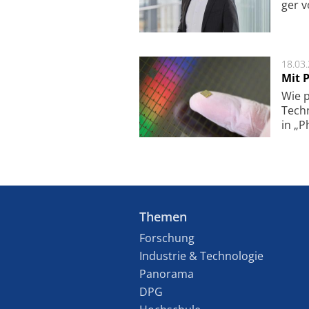
ger v
18.03
Mit P
Wie p
Techn
in „P
Themen
Forschung
Industrie & Technologie
Panorama
DPG