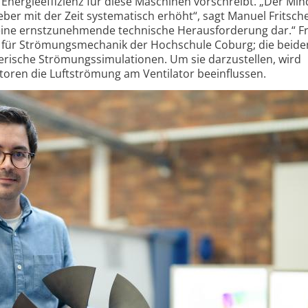
nergie­effizienz für diese Maschinen vorschreibt. „Der Min
er mit der Zeit systematisch erhöht“, sagt Manuel Fritsch
er eine ernstzunehmende technische Herausforderung dar.“ F
r für Strömungsmechanik der Hochschule Coburg; die beid
rische Strömungs­simulationen. Um sie darzustellen, wird
toren die Luftströmung am Ventilator beeinflussen.