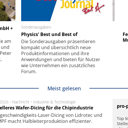
 GmbH
Sonderausgaben
SmarAct GmbH
GmbH +
uper-
Physics' Best und Best of
Elektronenmikroskopie auf
Fem
hanismus
kleinstem Raum
Mu
de am
Die Sonder­ausgaben präsentieren
- und
kompakt und übersichtlich neue
 Peter
Produkt­informationen und ihre
,
Anwendungen und bieten für Nutzer
wie Unternehmen ein zusätzliches
Forum.
Meist gelesen
.2026 •
Nachricht
•
Industrie & Technologie
pro-
lleres Wafer-Dicing für die Chipindustrie
ge­schwin­dig­keits-Laser-Dicing von Lidrotec und
Top M
F macht Halb­lei­ter­pro­duk­tion ef­fi­zien­ter.
Stell