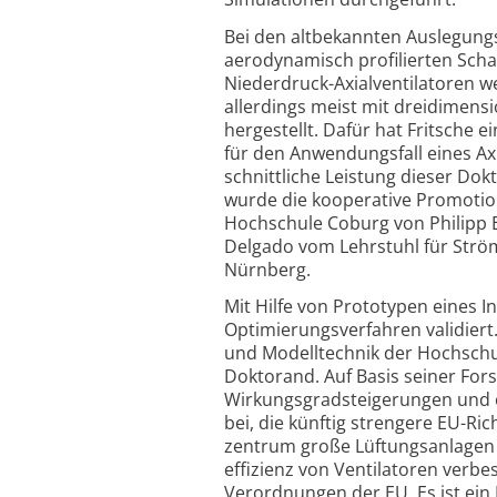
Bei den altbekannten Auslegung
aerodynamisch profilierten Scha
Niederdruck-Axial­ventilatoren w
allerdings meist mit dreidimens
hergestellt. Dafür hat Fritsche 
für den Anwendungsfall eines Axia
schnittliche Leistung dieser Do
wurde die kooperative Promotio
Hochschule Coburg von Philipp E
Delgado vom Lehrstuhl für Strö
Nürnberg.
Mit Hilfe von Prototypen eines 
Optimierungs­verfahren validier
und Modelltechnik der Hochschul
Doktorand. Auf Basis seiner For
Wirkungsgrad­steigerungen und 
bei, die künftig strengere EU-Ric
zentrum große Lüftungs­anlagen 
effizienz von Ventilatoren verbe
Verordnungen der EU. Es ist ein