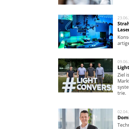
23.06
Stra
Lase
Kon­s
ar­ti­
09.06
Ligh
Ziel 
Markt­
sys­t
trie.
02.04
Domi
Techn