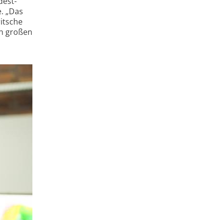
dest­
e. „Das
ritsche
en großen