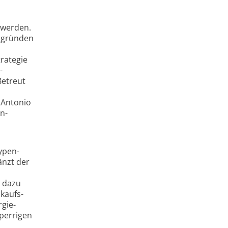
 werden.
gsgründen
trategie
­
Betreut
 Antonio
n-
ypen-
änzt der
t dazu
nkaufs­
gie­
sperrigen