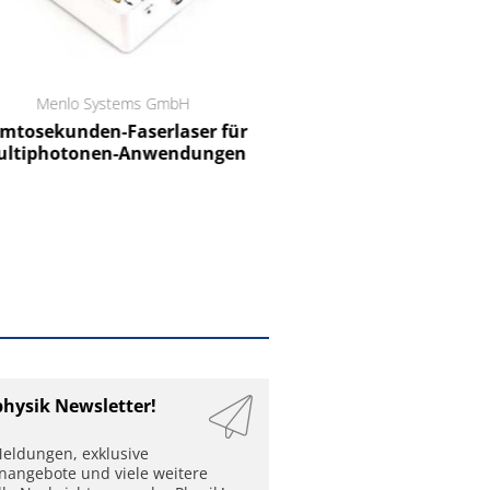
Menlo Systems GmbH
RCT Reichelt Chemietechnik
tosekunden-Faserlaser für
Ein Unternehmen für I
ltiphotonen-Anwendungen
physik Newsletter!
eldungen, exklusive
enangebote und viele weitere