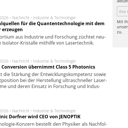
aktue
.2026 •
Nachricht
•
Industrie & Technologie
Mit I
hlquellen für die Quantentechnologie mit dem
unse
r erzeugen
zu.
or­tium aus In­dus­trie und For­schung züch­tet neu­
ge Iso­lator-Kris­tal­le mit­hil­fe von Laser­tech­nik.
.2026 •
Nachricht
•
Industrie & Technologie
t Conversion übernimmt Class 5 Photonics
ist die Stär­kung der Ent­wick­lungs­kom­pe­tenz sowie
po­si­tion bei der Her­stel­lung ul­tra­schnel­ler Laser­
e­me und de­ren Ein­satz in For­schung und In­dus­
.2026 •
Nachricht
•
Industrie & Technologie
nic Dorfner wird CEO von JENOPTIK
o­logie-Konzern be­stellt den Phy­si­ker als Nach­fol­