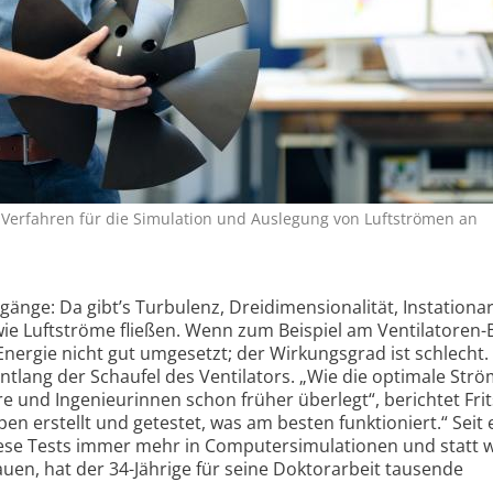
 Verfahren für die Simulation und Auslegung von Luftströmen an
ge: Da gibt’s Turbulenz, Drei­dimensionalität, Instationari
 Luftströme fließen. Wenn zum Beispiel am Ventila­toren-B
Energie nicht gut umgesetzt; der Wirkungsgrad ist schlecht.
 entlang der Schaufel des Ventilators. „Wie die optimale Str
re und Ingenieurinnen schon früher überlegt“, berichtet Fri
n erstellt und getestet, was am besten funktioniert.“ Seit
iese Tests immer mehr in Computersimulationen und statt 
uen, hat der 34-Jährige für seine Doktorarbeit tausende