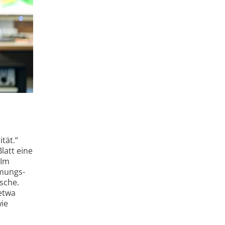
tät.“
latt eine
 Im
ömungs­
tsche.
 etwa
wie