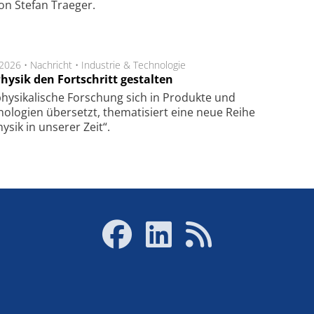
on Ste­fan Trae­ger.
.2026 •
Nachricht
•
Industrie & Technologie
hysik den Fortschritt gestalten
hysikalische Forschung sich in Produkte und
ologien übersetzt, thematisiert eine neue Reihe
hysik in unserer Zeit“.