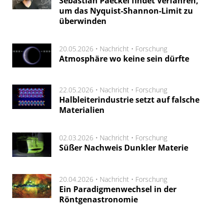
Sebastian Paeckel findet Verfahren,
um das Nyquist-Shannon-Limit zu
überwinden
20.05.2026 •
Nachricht
•
Forschung
Atmosphäre wo keine sein dürfte
22.05.2026 •
Nachricht
•
Forschung
Halbleiterindustrie setzt auf falsche
Materialien
02.03.2026 •
Nachricht
•
Forschung
Süßer Nachweis Dunkler Materie
20.04.2026 •
Nachricht
•
Forschung
Ein Paradigmenwechsel in der
Röntgenastronomie