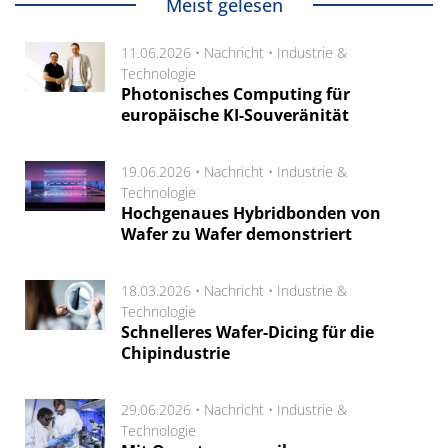
Meist gelesen
11.06.2026 •
Nachricht
•
Industrie &
Technologie
Photonisches Computing für
europäische KI-Souveränität
19.06.2026 •
Nachricht
•
Industrie &
Technologie
Hochgenaues Hybridbonden von
Wafer zu Wafer demonstriert
18.03.2026 •
Nachricht
•
Industrie &
Technologie
Schnelleres Wafer-Dicing für die
Chipindustrie
29.06.2026 •
Nachricht
•
Industrie &
Technologie