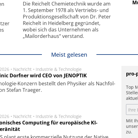
hanismus
kleinstem Raum
Mu
Die Reichelt Chemietechnik wurde am
en
1. September 1978 als Vertriebs- und
Produktionsgesellschaft von Dr. Peter
Reichelt in Heidelberg gegründet,
tzer
wobei sich das Unternehmen als
es
„Mailorderhaus“ verstand.
Meist gelesen
.2026 •
Nachricht
•
Industrie & Technologie
pro-
nic Dorfner wird CEO von JENOPTIK
o­logie-Konzern be­stellt den Phy­si­ker als Nach­fol­
Top M
on Ste­fan Trae­ger.
Stell
aktue
.2026 •
Nachricht
•
Industrie & Technologie
Mit I
onisches Computing für europäische KI-
unse
eränität
zu.
 plant erste kom­mer­ziel­le Nut­zung der Native