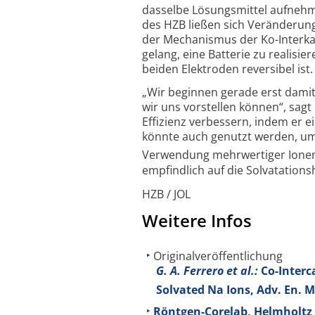
dasselbe Lösungs­mittel aufne
des HZB ließen sich Verän­deru
der Mechanismus der Ko-Interkal
gelang, eine Batterie zu realisie
beiden Elektroden reversibel ist.
„Wir beginnen gerade erst damit, 
wir uns vorstellen können“, sagt
Effizienz verbessern, indem er 
könnte auch genutzt werden, um a
Verwendung mehrwertiger Ionen 
empfindlich auf die Solvatations­
HZB / JOL
Weitere Infos
Originalveröffentlichung
G. A. Ferrero et al.:
Co-Interca
Solvated Na Ions, Adv. En. 
Röntgen-Corelab, Helmholtz