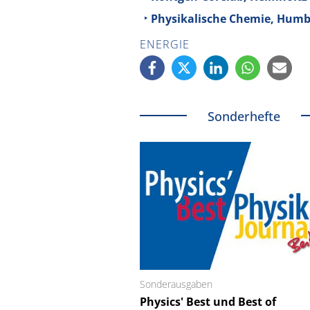
Physikalische Chemie, Humbo
ENERGIE
Sonderhefte
Sonderausgaben
Schäfter + Kirchhoff
Physics' Best und Best of
Faserkoppler mit S