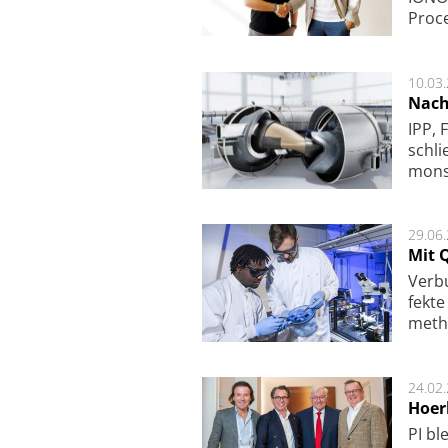
Pro­c
10.03
Nach
IPP, 
schli
mon­st
29.06
Mit 
Ver­b
fek­t
me­th
24.02
Hoer
PI ble