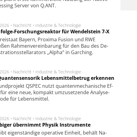
es­sing Ser­ver von Q.ANT.
.2026 •
Nachricht
•
Industrie & Technologie
folge-Forschungsreaktor für Wendelstein 7-X
Frei­staat Bay­ern, Pro­xi­ma Fu­sion und RWE
eßen Rah­men­ver­ein­ba­rung für den Bau des De­
ra­tions­stel­la­ra­tors „Alpha“ in Gar­ching.
.2026 •
Nachricht
•
Industrie & Technologie
Quantensensorik Lebensmittelbetrug erkennen
und­pro­jekt QSPEC nutzt quan­ten­me­cha­ni­sche Ef­
e für eine neue, kom­pakt um­zu­setz­en­de Ana­ly­se­
o­de für Le­bens­mit­tel.
.2026 •
Nachricht
•
Industrie & Technologie
biger übernimmt Physik Instrumente
ibt eigen­stän­di­ge ope­ra­ti­ve Ein­heit, be­hält Na­