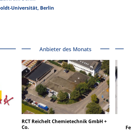
ldt-Universität, Berlin
Anbieter des Monats
 GmbH
SmarAct GmbH
RCT Reichelt Chemietechnik GmbH +
Co.
uper-
Elektronenmikroskopie auf
Fem