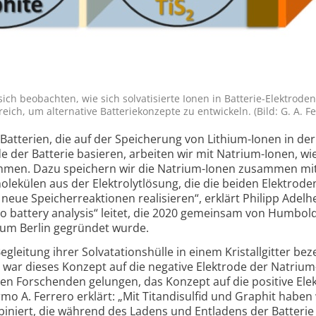
ch beobachten, wie sich solvatisierte Ionen in Batterie-Elektroden
reich, um alternative Batterie­konzepte zu entwickeln. (Bild: G. A. Fe
Batterien, die auf der Speicherung von Lithium-Ionen in der
e der Batterie basieren, arbeiten wir mit Natrium-Ionen, wie
ommen. Dazu speichern wir die Natrium-Ionen zusammen mit
molekülen aus der Elektrolytlösung, die die beiden Elektrode
 neue Speicher­reaktionen realisieren“, erklärt Philipp Adelh
 battery analysis“ leitet, die 2020 gemeinsam von Humbold
rum Berlin gegründet wurde.
gleitung ihrer Solvatations­hülle in einem Kristallgitter bez
g war dieses Konzept auf die negative Elektrode der Natrium
den Forschenden gelungen, das Konzept auf die positive Ele
rmo A. Ferrero erklärt: „Mit Titandisulfid und Graphit haben
biniert, die während des Ladens und Entladens der Batterie