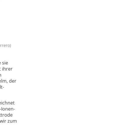
rrero)
 sie
 ihrer
n
elm, der
t-
eichnet
-Ionen-
ktrode
 wir zum