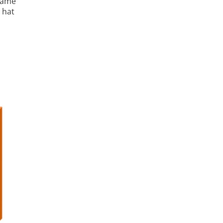
nsame
 hat