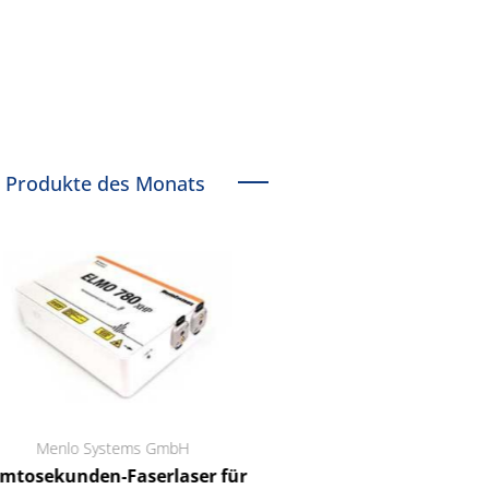
Produkte des Monats
Menlo Systems GmbH
RCT Reichelt Chemietechnik
tosekunden-Faserlaser für
Ein Unternehmen für I