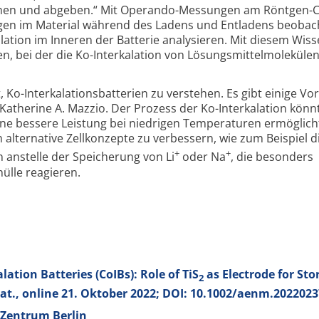
hmen und abgeben.“ Mit Operando-Messungen am Röntgen-C
ngen im Material während des Ladens und Entladens beoba
ation im Inneren der Batterie analysieren. Mit diesem Wis
ren, bei der die Ko-Interkalation von Lösungsmittel­moleküle
Ko-Interkalations­batterien zu verstehen. Es gibt einige Vort
 Katherine A. Mazzio. Der Prozess der Ko-Inter­kalation könn
eine bessere Leistung bei niedrigen Temperaturen ermöglicht
lternative Zell­konzepte zu verbessern, wie zum Beispiel d
+
+
anstelle der Speicherung von Li
oder Na
, die besonders
hülle reagieren.
lation Batteries (CoIBs): Role of TiS
as Electrode for Sto
2
Mat., online 21. Oktober 2022; DOI: 10.1002/aenm.202202
 Zentrum Berlin