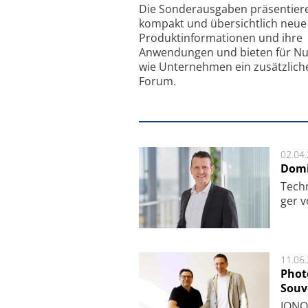
Feinfokussierungsmec
Die Sonder­ausgaben präsentier
kompakt und übersichtlich neue
Produkt­informationen und ihre
Anwendungen und bieten für Nu
wie Unternehmen ein zusätzlich
Forum.
02.04
Domi
Techn
ger v
11.06
Phot
Souv
IONOS