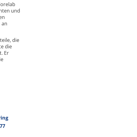
orelab
chten und
sen
n an
eile, die
te die
. Er
ie
ring
377