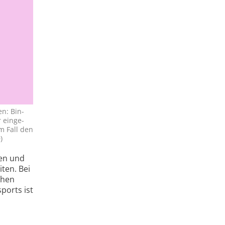
en: Bin­
 ein­ge­
m Fall den
)
nen und
ten. Bei
chen
ports ist