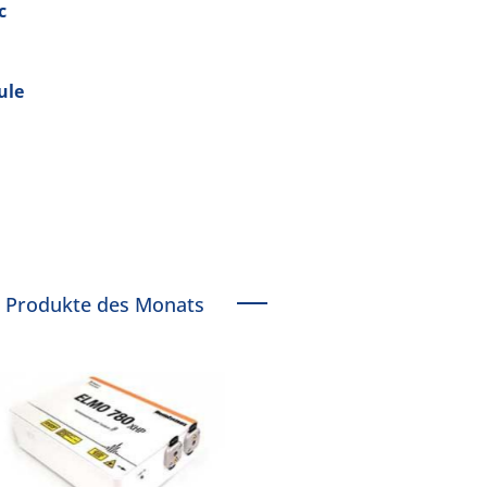
c
ule
Produkte des Monats