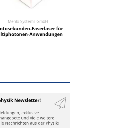
Menlo Systems GmbH
RCT Reichelt Chemietechnik
tosekunden-Faserlaser für
Ein Unternehmen für I
ltiphotonen-Anwendungen
physik Newsletter!
eldungen, exklusive
enangebote und viele weitere
lle Nachrichten aus der Physik!