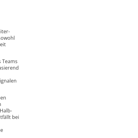
iter­
 sowohl
eit
es Teams
asierend
ignalen
ren
n
 Halb­
fällt bei
ie