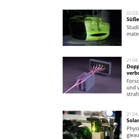
02.03
Süße
Studi
ma­te
21.04
Dopp
verb
For­sc
und v
strah
21.04
Sola
Physi
gie­a