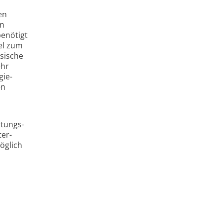
en
en
benötigt
el zum
ssische
ehr
gie­
en
stungs­
er­
öglich