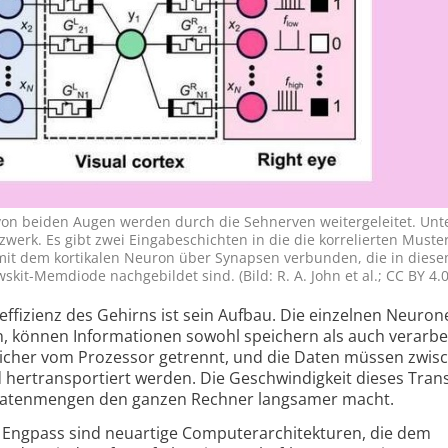
von beiden Augen werden durch die Seh­nerven weiter­ge­leitet. Unt
tz­werk. Es gibt zwei Ein­gabe­schichten in die die korre­lierten Muster
 mit dem korti­kalen Neuron über Synapsen ver­bunden, die in diese
skit-Mem­diode nach­ge­bildet sind. (Bild: R. A. John et al.; CC BY 4.0
­effizienz des Gehirns ist sein Aufbau. Die einzelnen Neuro
, können Informationen sowohl speichern als auch verarbei
icher vom Prozessor getrennt, und die Daten müssen zwis
hertrans­portiert werden. Die Geschwin­dig­keit dieses Trans
 Datenmengen den ganzen Rechner langsamer macht.
 Engpass sind neuartige Computer­architekturen, die dem