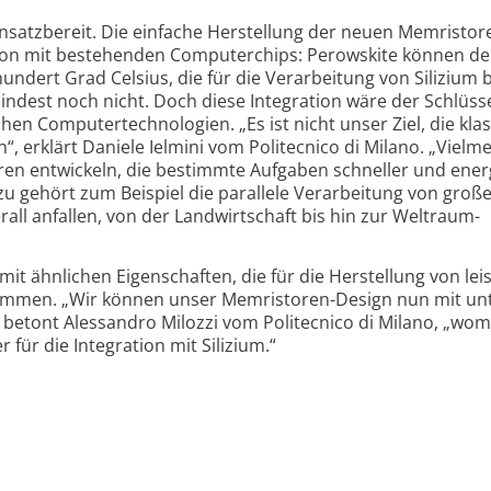
insatz­bereit. Die einfache Herstellung der neuen Memristor
ation mit bestehenden Computerchips: Perowskite können d
undert Grad Celsius, die für die Verarbeitung von Silizium 
indest noch nicht. Doch diese Integration wäre der Schlüss
hen Computer­techno­logien. „Es ist nicht unser Ziel, die kla
“, erklärt Daniele Ielmini vom Politecnico di Milano. „Vielm
turen entwickeln, die bestimmte Aufgaben schneller und ener
zu gehört zum Beispiel die parallele Verarbeitung von groß
ll anfallen, von der Land­wirt­schaft bis hin zur Weltraum­
mit ähnlichen Eigen­schaften, die für die Herstellung von lei
ommen. „Wir können unser Memristoren-Design nun mit unt
“, betont Alessandro Milozzi vom Politecnico di Milano, „wom
für die Integration mit Silizium.“