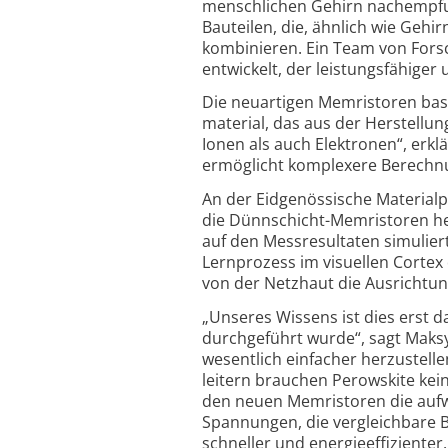
menschlichen Gehirn nach­empfun
Bauteilen, die, ähnlich wie Gehi
kombinieren. Ein Team von Forsc
entwickelt, der leistungs­fähiger
Die neuartigen Memristoren basie
material, das aus der Herstellun
Ionen als auch Elektronen“, erklä
ermöglicht komplexere Berechn
An der Eidgenössische Material­
die Dünnschicht-Memristoren her
auf den Mess­resultaten simulie
Lernprozess im visuellen Cortex
von der Netzhaut die Ausrichtun
„Unseres Wissens ist dies erst 
durch­geführt wurde“, sagt Mak
wesentlich einfacher herzu­stell
leitern brauchen Perowskite kein
den neuen Memristoren die auf­w
Spannungen, die vergleich­bare 
schneller und energie­effizienter.