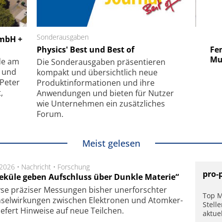
 GmbH
Sonderausgaben
SmarAct GmbH
GmbH +
uper-
Physics' Best und Best of
Elektronenmikroskopie auf
Fem
hanismus
kleinstem Raum
Mu
de am
Die Sonder­ausgaben präsentieren
- und
kompakt und übersichtlich neue
 Peter
Produkt­informationen und ihre
,
Anwendungen und bieten für Nutzer
wie Unternehmen ein zusätzliches
Forum.
Meist gelesen
.2026 •
Nachricht
•
Forschung
pro-
eküle geben Aufschluss über Dunkle Materie“
se prä­zi­ser Mes­sung­en bis­her un­er­for­schter
Top M
sel­wir­kung­en zwi­schen Elek­tro­nen und Atom­ker­
Stell
ie­fert Hin­wei­se auf neue Teil­chen.
aktue