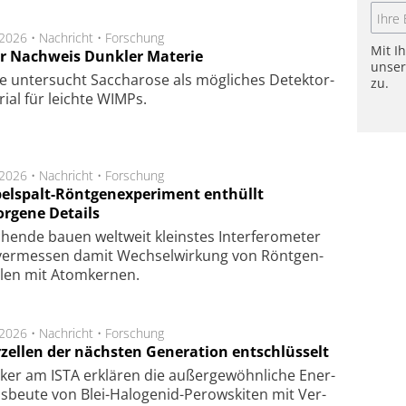
.2026 •
Nachricht
•
Forschung
Mit I
r Nachweis Dunkler Materie
unse
e unter­sucht Saccha­ro­se als mög­li­ches De­tek­tor­
zu.
­rial für leich­te WIMPs.
.2026 •
Nachricht
•
Forschung
elspalt-Röntgenexperiment enthüllt
orgene Details
hen­de bau­en welt­weit kleins­tes In­ter­fe­ro­me­ter
er­mes­sen da­mit Wech­sel­wir­kung von Rönt­gen­
­len mit Atom­ker­nen.
.2026 •
Nachricht
•
Forschung
rzellen der nächsten Generation entschlüsselt
ker am ISTA er­klä­ren die außer­ge­wöhn­li­che Ener­
us­beu­te von Blei-Halo­ge­nid-Perows­ki­ten mit Ver­