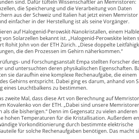
den sind. Dafür tüfteln Wissen­schaftler an Memristoren:
rnzellen, die Speicherung und die Verarbeitung von Daten
hern aus der Schweiz und Italien hat jetzt einen Memristor
 und einfacher in der Herstellung ist als seine Vorgänger.
ren auf Halogenid-Perowskit-Nano­kristallen, einem Halb­le
g von Solar­zellen bekannt ist. „Halogenid-Perowskite leiten
rt Rohit John von der ETH Zürich. „Diese doppelte Leit­fähig­k
ungen, die den Prozessen im Gehirn näher­kommen.“
prüfungs- und Forschungs­anstalt Empa stellten Forscher d
 und unter­suchten deren physi­ka­lischen Eigen­schaften. B
rten sie daraufhin eine komplexe Rechen­aufgabe, die einem
 des Gehirns entspricht. Dabei ging es darum, anhand von S
g eines Leucht­balkens zu bestimmen.
das zweite Mal, dass diese Art von Berechnung auf Memristo
sym Kovalenko von der ETH. „Dabei sind unsere Memristore
en als die bisherigen.“ Denn im Gegensatz zu vielen anderen
e hohen Temperaturen für die Kristal­li­sation. Außerdem ent
ändige Vorkondi­tio­nierung durch bestimmte elektrische
Bauteile für solche Rechen­aufgaben benötigen. Das macht s