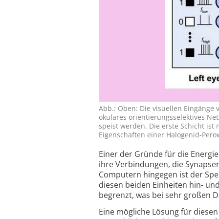
Abb.: Oben: Die visuellen Ein­gänge 
oku­lares orien­tierungs­selek­tives Ne
speist werden. Die erste Schicht ist
Eigen­schaften einer Halo­genid-Perow­
Einer der Gründe für die Energie
ihre Verbindungen, die Synapsen
Computern hingegen ist der Spe
diesen beiden Einheiten hin- und 
begrenzt, was bei sehr großen
Eine mögliche Lösung für diesen