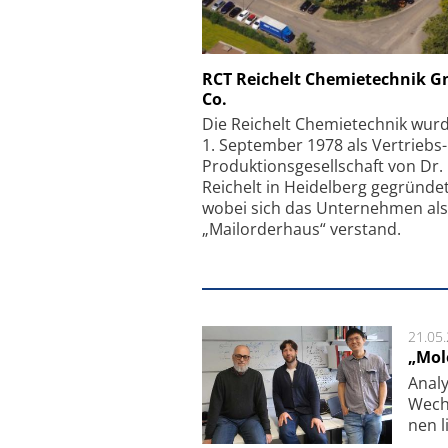
Schäfter + Kirchhoff
RCT Reichelt Chemietechnik 
Co.
Faserkoppler mit S
Feinfokussierungsmec
Die Reichelt Chemietechnik wur
1. September 1978 als Vertriebs
Produktionsgesellschaft von Dr.
Reichelt in Heidelberg gegründet
wobei sich das Unternehmen als
„Mailorderhaus“ verstand.
21.05
„Mol
Analy
Wech­
nen l