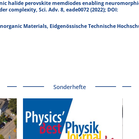
ronic halide perovskite memdiodes enabling neuromorphi
er complexity, Sci. Adv.
8
, eade0072 (2022); DOI:
Inorganic Materials, Eidgenössische Technische Hochsch
Sonderhefte