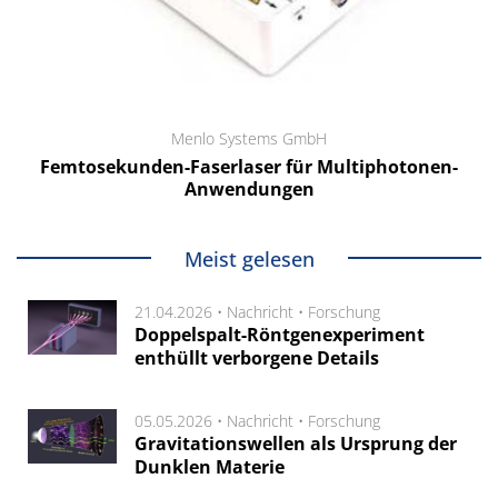
Menlo Systems GmbH
Femtosekunden-Faserlaser für Multiphotonen-
Anwendungen
Meist gelesen
21.04.2026 •
Nachricht
•
Forschung
Doppelspalt-Röntgenexperiment
enthüllt verborgene Details
05.05.2026 •
Nachricht
•
Forschung
Gravitationswellen als Ursprung der
Dunklen Materie