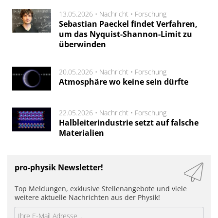
13.05.2026 •
Nachricht
•
Forschung
Sebastian Paeckel findet Verfahren,
um das Nyquist-Shannon-Limit zu
überwinden
20.05.2026 •
Nachricht
•
Forschung
Atmosphäre wo keine sein dürfte
22.05.2026 •
Nachricht
•
Forschung
Halbleiterindustrie setzt auf falsche
Materialien
pro-physik Newsletter!
Top Meldungen, exklusive Stellenangebote und viele
weitere aktuelle Nachrichten aus der Physik!