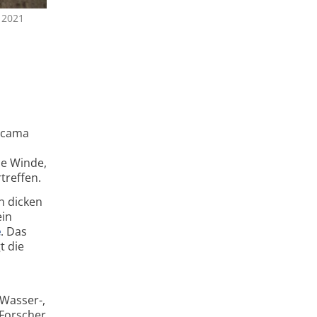
i 2021
acama
le Winde,
treffen.
n dicken
ein
e
. Das
t die
 Wasser-,
 Forscher