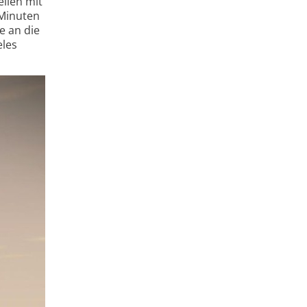
eilen mit
 Minuten
te an die
eles