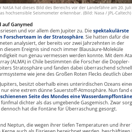
er NASA hat dieses Bild des Bereichs vor der Lande­fähre am 20. Jul
 hoch­sensible Seismo­meter erkennbar. (Bild: Nasa / JPL-Caltech)
nd auf Ganymed
riesen und vor allem dem Jupiter zu. Die
spektakulärste
m Forscherteam in der Stratosphäre
. Sie hatten dafür die
ten analysiert, der bereits vor zwei Jahrzehnten in der
 diesem Ereignis sind noch immer Blausäure-Moleküle
indigkeit nun genau vermessen werden konnte. Mit dem At
Array (ALMA) in Chile bestimmten die Forscher die Doppler-
piters Stratosphäre und fanden dabei überraschend schnel
Sturmsysteme wie jene des Großen Roten Flecks deutlich über
piters, besitzt oberhalb eines unterirdischen Ozeans eine
r nur eine extrem dünne Sauerstoff-Atmosphäre. Nun fand 
chienenen Seite des Mondes eine Wasser­dampf­fontän
al fünfmal dichter als das umgebende Gasgemisch. Zwar sorg
, dennoch hat die Fontäne für Überraschung gesorgt.
nd Neptun, die wegen ihrer tiefen Temperaturen und ihrer
Kerne auch als Eisriesen bezeichnet werden, beschäftigen