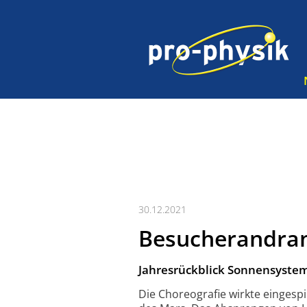
30.12.2021
Besucherandra
Jahresrückblick Sonnensyste
Die Choreografie wirkte eingesp