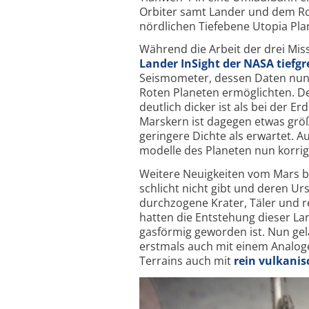
Orbiter samt Lander und dem Ro
nördlichen Tiefebene Utopia Plan
Während die Arbeit der drei Missi
Lander InSight der NASA tiefgr
Seismometer, dessen Daten nun 
Roten Planeten ermöglichten. De
deutlich dicker ist als bei der E
Marskern ist dagegen etwas größ
geringere Dichte als erwartet. A
modelle des Planeten nun korri
Weitere Neuigkeiten vom Mars bet
schlicht nicht gibt und deren U
durchzogene Krater, Täler und r
hatten die Entstehung dieser Lan
gasförmig geworden ist. Nun gela
erstmals auch mit einem Analog­
Terrains auch mit
rein vulkanis