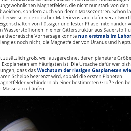
ungewöhnlichen Magnetfelder, die nicht nur stark von den
bweichen, sondern auch von deren Massezentren. Schon l
herweise ein exotischer Materiezustand dafür verantwortli
Eigenschaften von flüssiger und fester Phase miteinander v
n Wasserstoffionen in einer Gitterstruktur aus Sauerstoff 
ese theoretische Vorhersage konnte
nun erstmals im Labo
gelang es noch nicht, die Magnetfelder von Uranus und Nept
st zusätzlich groß, weil ausgerechnet deren planetare Größ
Exoplaneten am häufigsten ist. Die Ursache dafür war bish
hnungen, dass das
Wachstum der riesigen Gasplaneten wie 
aren Scheibe begrenzt wird, sobald die ersten Planeten
Magnetfelder verhindern ab einer bestimmten Größe den be
r Masse anzuhäufen.