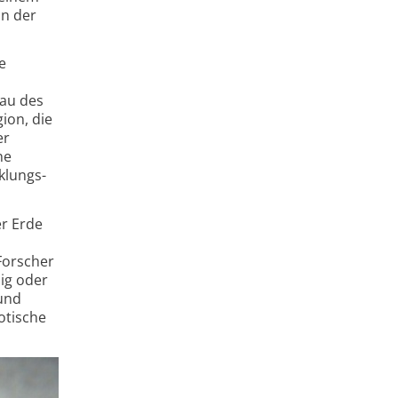
in der
e
bau des
ion, die
er
ne
klungs­
er Erde
Forscher
sig oder
 und
otische