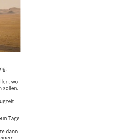
ng:
llen, wo
 sollen.
ugzeit
eun Tage
kte dann
 einem