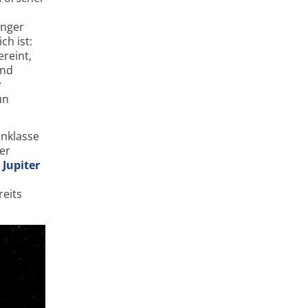
änger
ch ist:
ereint,
und
r
un
enklasse
er
Jupiter
reits