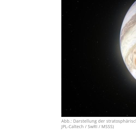
Abb.: Darstellung der strato­sphäris
JPL-Caltech / SwRI / MSSS)