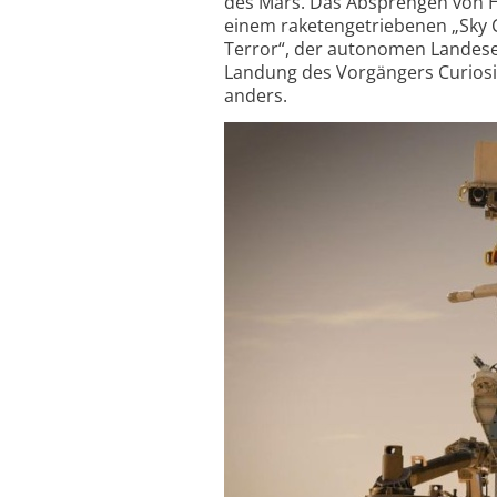
des Mars. Das Absprengen von Hi
einem raketen­getriebenen „Sky 
Terror“, der autonomen Lande­
Landung des Vorgängers Curiosity
anders.