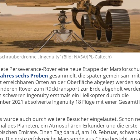
chrauberdrohne „Ingenuity“ (Bild: NASA/JPL-Caltech)
ndete Perseverance-Rover eine neue Etappe der Marsforschu
Jahres sechs Proben
gesammelt, die später gemeinsam mit
 erreichbaren Orten an der Oberfläche abgelegt werden so
 anderen Rover zum Rücktransport zur Erde abgeholt werden
 schweren Ingenuity erstmals ein Helikopter durch die
r 2021 absolvierte Ingenuity 18 Flüge mit einer Gesamt­fl
 wurde auch durch weitere Besucher eingeläutet. Schon n
mal des Planeten, ein Atmosphären-Erkunder und die erste
ischen Emirate. Einen Tag darauf, am 10. Februar, schwen
n. Die erste erfolgreiche Marssonde aus China besteht aus