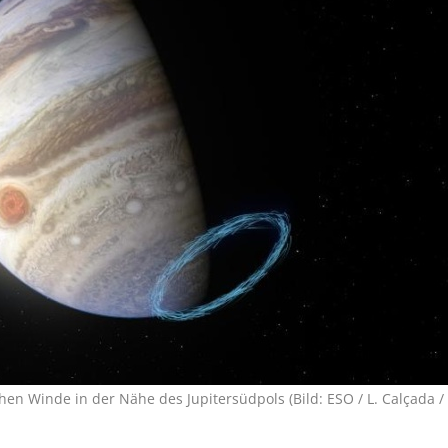
chen Winde in der Nähe des Jupiter­südpols (Bild: ESO / L. Calçada /