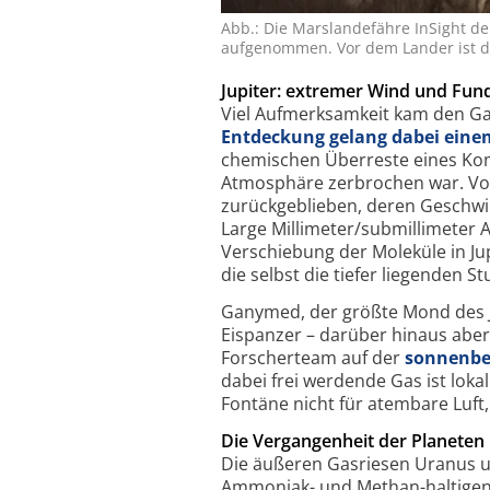
Abb.: Die Mars­lande­fähre InSight d
aufgenommen. Vor dem Lander ist das
Jupiter: extremer Wind und Fu
Viel Aufmerksamkeit kam den Gas
Entdeckung gelang dabei eine
chemischen Überreste eines Kome
Atmosphäre zerbrochen war. Von
zurückgeblieben, deren Geschw
Large Millimeter/submillimeter 
Verschiebung der Moleküle in Ju
die selbst die tiefer liegenden 
Ganymed, der größte Mond des Ju
Eispanzer – darüber hinaus abe
Forscherteam auf der
sonnenbes
dabei frei werdende Gas ist lok
Fontäne nicht für atembare Luft
Die Vergangenheit der Planeten
Die äußeren Gasriesen Uranus u
Ammoniak- und Methan-haltigen 