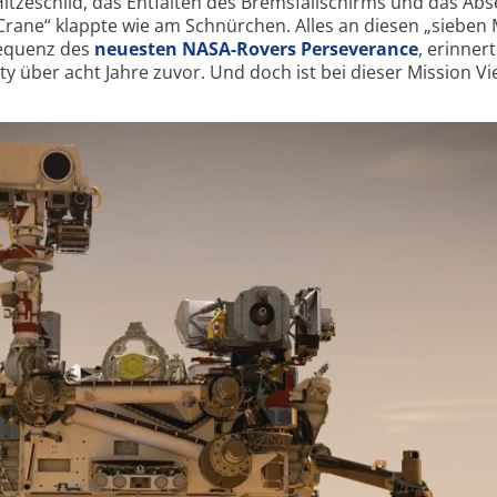
tze­schild, das Entfalten des Bremsfallschirms und das Abs
Crane“ klappte wie am Schnürchen. Alles an diesen „sieben
sequenz des
neuesten NASA-Rovers Perseverance
, erinner
 über acht Jahre zuvor. Und doch ist bei dieser Mission Vi