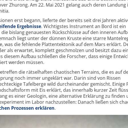
ver Zhurong. Am 22. Mai 2021 gelang auch deren Landung 
itia.
onen erst begann, lieferte der bereits seit drei Jahren aktiv
eifende Ergebnisse
. Wichtigstes Instrument an Bord ist ein
die bislang genauesten Rückschlüsse auf den inneren Auf
mnach liegt unter der dünnen Kruste eine starre Mantelreg
rde, was die fehlende Plattentektonik auf dem Mars erklärt. D
er als erwartet, komplett geschmolzen und besitzt dazu ei
us diesem Aufbau schließen die Forscher, dass einige Entwic
giert werden müssen.
reffen die rätselhaften chaotischen Terrains, die es auf d
rsprung noch immer ungeklärt war. Darin sind von Rissen
echteckige Tafelberge wild durcheinander gemischt. Einige 
dschaftsform mit Eis erklärt, das innerhalb kurzer Zeit flüs
ng es einer Geologin, eine alternative Erklärung zu finden
experiment im Labor nachzustellen: Danach ließen sich cha
chen Prozessen erklären
.