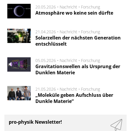
20.05.2026 •
Nachricht
•
Forschung
Atmosphäre wo keine sein dürfte
21.04.2026 •
Nachricht
•
Forschung
Solarzellen der nächsten Generation
entschlüsselt
05.05.2026 •
Nachricht
•
Forschung
Gravitationswellen als Ursprung der
Dunklen Materie
21.05.2026 •
Nachricht
•
Forschung
„Moleküle geben Aufschluss über
Dunkle Materie“
pro-physik Newsletter!