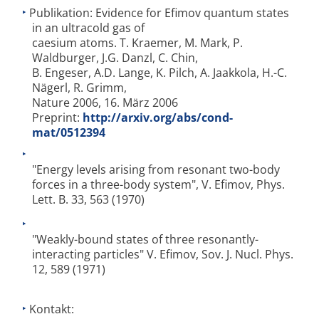
Publikation: Evidence for Efimov quantum states
in an ultracold gas of
caesium atoms. T. Kraemer, M. Mark, P.
Waldburger, J.G. Danzl, C. Chin,
B. Engeser, A.D. Lange, K. Pilch, A. Jaakkola, H.-C.
Nägerl, R. Grimm,
Nature 2006, 16. März 2006
Preprint:
http://arxiv.org/abs/cond-
mat/0512394
"Energy levels arising from resonant two-body
forces in a three-body system", V. Efimov, Phys.
Lett. B. 33, 563 (1970)
"Weakly-bound states of three resonantly-
interacting particles" V. Efimov, Sov. J. Nucl. Phys.
12, 589 (1971)
Kontakt: