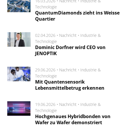
16.03.2026 •
Nachricht
•
Industrie &
Technologie
QuantumDiamonds zieht ins Weisse
Quartier
02.04.2026 •
Nachricht
•
Industrie &
Technologie
Dominic Dorfner wird CEO von
JENOPTIK
29.06.2026 •
Nachricht
•
Industrie &
Technologie
Mit Quantensensorik
Lebensmittelbetrug erkennen
19.06.2026 •
Nachricht
•
Industrie &
Technologie
Hochgenaues Hybridbonden von
Wafer zu Wafer demonstriert