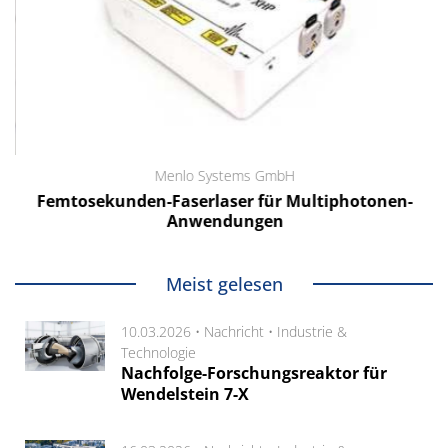
Menlo Systems GmbH
Femtosekunden-Faserlaser für Multiphotonen-
Anwendungen
Meist gelesen
10.03.2026 •
Nachricht
•
Industrie &
Technologie
Nachfolge-Forschungsreaktor für
Wendelstein 7-X