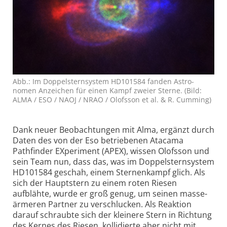
Abb.: Im Doppel­sternsystem HD101584 fanden Astro­
nomen Anzeichen für einen Kampf zweier Sterne. (Bild:
ALMA / ESO / NAOJ / NRAO / Olofsson et al. & R. Cumming)
Dank neuer Beobachtungen mit Alma, ergänzt durch
Daten des von der Eso betriebenen Atacama
Pathfinder EXperiment (APEX), wissen Olofsson und
sein Team nun, dass das, was im Doppel­sternsystem
HD101584 geschah, einem Sternenkampf glich. Als
sich der Hauptstern zu einem roten Riesen
aufblähte, wurde er groß genug, um seinen masse­
ärmeren Partner zu verschlucken. Als Reaktion
darauf schraubte sich der kleinere Stern in Richtung
des Kernes des Riesen, kollidierte aber nicht mit