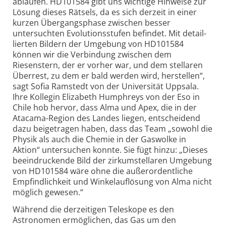
ablaufen. HD101584 gibt uns wichtige Hinweise zur
Lösung dieses Rätsels, da es sich derzeit in einer
kurzen Übergangsphase zwischen besser
untersuchten Evolutionsstufen befindet. Mit detail­
lierten Bildern der Umgebung von HD101584
können wir die Verbindung zwischen dem
Riesenstern, der er vorher war, und dem stellaren
Überrest, zu dem er bald werden wird, herstellen“,
sagt Sofia Ramstedt von der Universität Uppsala.
Ihre Kollegin Elizabeth Humphreys von der Eso in
Chile hob hervor, dass Alma und Apex, die in der
Atacama-Region des Landes liegen, entscheidend
dazu beigetragen haben, dass das Team „sowohl die
Physik als auch die Chemie in der Gaswolke in
Aktion“ untersuchen konnte. Sie fügt hinzu: „Dieses
beein­druckende Bild der zirkum­stellaren Umgebung
von HD101584 wäre ohne die außer­ordentliche
Empfindlichkeit und Winkelauflösung von Alma nicht
möglich gewesen.“
Während die derzeitigen Teleskope es den
Astronomen ermöglichen, das Gas um den