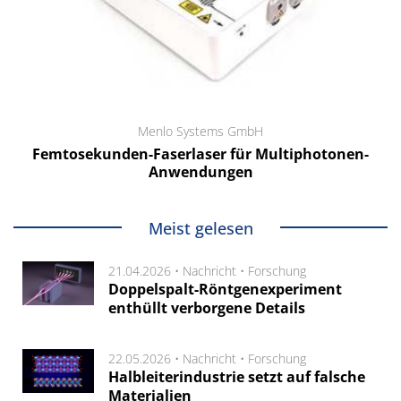
Menlo Systems GmbH
Femtosekunden-Faserlaser für Multiphotonen-
Anwendungen
Meist gelesen
21.04.2026 •
Nachricht
•
Forschung
Doppelspalt-Röntgenexperiment
enthüllt verborgene Details
22.05.2026 •
Nachricht
•
Forschung
Halbleiterindustrie setzt auf falsche
Materialien