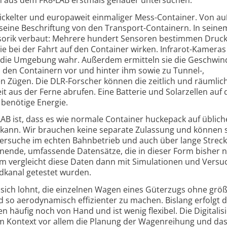
ickelter und europaweit einmaliger Mess-Container. Von a
 seine Beschriftung von den Transport-Containern. In seine
nsorik verbaut: Mehrere hundert Sensoren bestimmen Druck
ie bei der Fahrt auf den Container wirken. Infrarot-Kamera
die Umgebung wahr. Außerdem ermitteln sie die Geschwind
den Containern vor und hinter ihm sowie zu Tunnel-,
Zügen. Die DLR-Forscher können die zeitlich und räumlic
t aus der Ferne abrufen. Eine Batterie und Solarzellen auf
 benötige Energie.
LAB ist, dass es wie normale Container huckepack auf üblic
kann. Wir brauchen keine separate Zulassung und können 
versuche im echten Bahnbetrieb und auch über lange Strec
ende, umfassende Datensätze, die in dieser Form bisher n
eam vergleicht diese Daten dann mit Simulationen und Versu
kanal getestet wurden.
s sich lohnt, die einzelnen Wagen eines Güterzugs ohne grö
 so aerodynamisch effizienter zu machen. Bislang erfolgt 
häufig noch von Hand und ist wenig flexibel. Die Digitalis
em Kontext vor allem die Planung der Wagenreihung und da