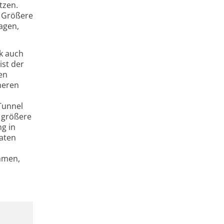
tzen.
. Größere
agen,
ik auch
ist der
en
heren
 Tunnel
 größere
g in
Daten
ommen,