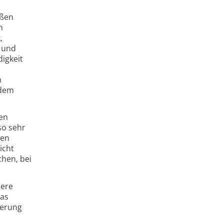
ußen
m
,
s und
igkeit
h
 dem
hen
so sehr
ken
icht
chen, bei
ßere
das
ierung
s