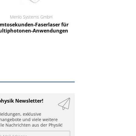
Menlo Systems GmbH
RCT Reichelt Chemietechnik
tosekunden-Faserlaser für
Ein Unternehmen für I
ltiphotonen-Anwendungen
physik Newsletter!
eldungen, exklusive
enangebote und viele weitere
lle Nachrichten aus der Physik!