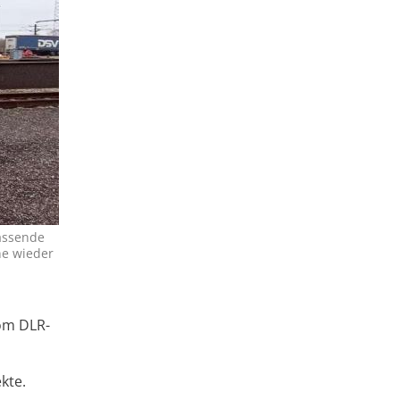
fassende
ne wieder
vom DLR-
kte.