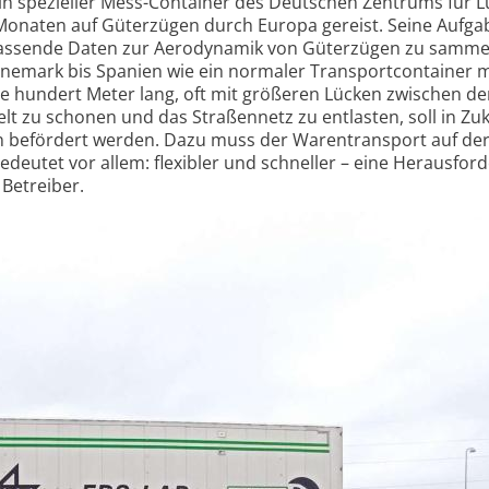
in spezieller Mess-Container des Deutschen Zentrums für L
onaten auf Güterzügen durch Europa gereist. Seine Aufga
fassende Daten zur Aerodynamik von Güterzügen zu samme
nemark bis Spanien wie ein normaler Transportcontainer m
e hundert Meter lang, oft mit größeren Lücken zwischen d
 zu schonen und das Straßennetz zu entlasten, soll in Zu
n befördert werden. Dazu muss der Warentransport auf der
edeutet vor allem: flexibler und schneller – eine Herausfor
 Betreiber.