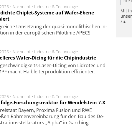
.2026 •
Nachricht
•
Industrie & Technologie
Mit I
dichte Chiplet-Systeme auf Wafer-Ebene
unse
siert
zu.
lg­rei­che Um­set­zung der quasi-mono­li­thi­schen In­
­tion in der eu­ro­pä­i­schen Pi­lot­li­nie APECS.
.2026 •
Nachricht
•
Industrie & Technologie
lleres Wafer-Dicing für die Chipindustrie
ge­schwin­dig­keits-Laser-Dicing von Lidrotec und
F macht Halb­lei­ter­pro­duk­tion ef­fi­zien­ter.
.2026 •
Nachricht
•
Industrie & Technologie
folge-Forschungsreaktor für Wendelstein 7-X
Frei­staat Bay­ern, Pro­xi­ma Fu­sion und RWE
eßen Rah­men­ver­ein­ba­rung für den Bau des De­
ra­tions­stel­la­ra­tors „Alpha“ in Gar­ching.