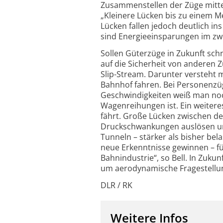
Zusammenstellen der Züge mittel
„Kleinere Lücken bis zu einem 
Lücken fallen jedoch deutlich i
sind Energieeinsparungen im zwei
Sollen Güterzüge in Zukunft sch
auf die Sicherheit von anderen Z
Slip-Stream. Darunter versteht 
Bahnhof fahren. Bei Personenzüg
Geschwindigkeiten weiß man noch
Wagenreihungen ist. Ein weiteres
fährt. Große Lücken zwischen d
Druckschwankungen auslösen und
Tunneln – stärker als bisher bel
neue Erkenntnisse gewinnen – f
Bahnindustrie“, so Bell. In Zuk
um aerodynamische Fragestellu
DLR / RK
Weitere Infos