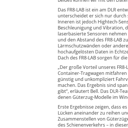
Das FR8-LAB ist ein am DLR entw
unterscheidet er sich nur durch
Inneren ist jedoch Hightech-Se
Beschleunigung und Vibration, d
laserbasierte Sensoren nehmen 
und den Abstand des FR8-LAB zu 
Lärmschutzwänden oder anderen 
hochaufgelösten Daten in Echtzei
Dach des FR8-LAB sorgen für die
„Der große Vorteil unseres FR8-
Container-Tragwagen mitfahren 
günstig und unkompliziert Fahr
machen. Das Ergebnis sind spann
gibt“, erläutert Bell. Das DLR-T
denen Güterzug-Modelle im Wind
Erste Ergebnisse zeigen, dass e
Lücken aneinander zu reihen und
Zusammenstellen von Güterzügen 
des Schienenverkehrs – in dies