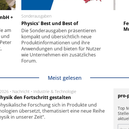
 GmbH
Sonderausgaben
SmarAct GmbH
GmbH +
uper-
Physics' Best und Best of
Elektronenmikroskopie auf
Fem
hanismus
kleinstem Raum
Mu
de am
Die Sonder­ausgaben präsentieren
- und
kompakt und übersichtlich neue
 Peter
Produkt­informationen und ihre
,
Anwendungen und bieten für Nutzer
wie Unternehmen ein zusätzliches
Forum.
Meist gelesen
.2026 •
Nachricht
•
Industrie & Technologie
pro-
hysik den Fortschritt gestalten
hysikalische Forschung sich in Produkte und
Top M
ologien übersetzt, thematisiert eine neue Reihe
Stell
hysik in unserer Zeit“.
aktue