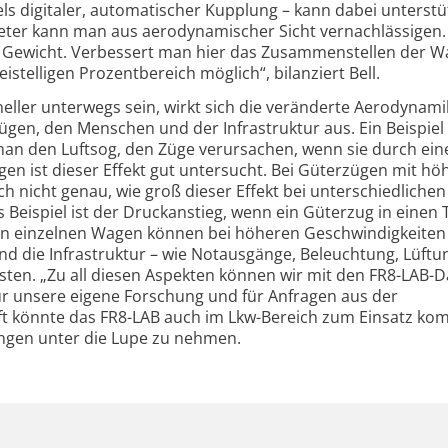
s digitaler, automatischer Kupplung – kann dabei unterstü
Meter kann man aus aerodynamischer Sicht vernachlässigen
ns Gewicht. Verbessert man hier das Zusammenstellen der W
stelligen Prozentbereich möglich“, bilanziert Bell.
neller unterwegs sein, wirkt sich die veränderte Aerodynam
ügen, den Menschen und der Infrastruktur aus. Ein Beispiel 
man den Luftsog, den Züge verursachen, wenn sie durch ein
en ist dieser Effekt gut untersucht. Bei Güterzügen mit hö
 nicht genau, wie groß dieser Effekt bei unterschiedlichen
 Beispiel ist der Druckanstieg, wenn ein Güterzug in einen
en einzelnen Wagen können bei höheren Geschwindigkeiten
 die Infrastruktur – wie Notausgänge, Beleuchtung, Lüftun
asten. „Zu all diesen Aspekten können wir mit den FR8-LAB-
ür unsere eigene Forschung und für Anfragen aus der
unft könnte das FR8-LAB auch im Lkw-Bereich zum Einsatz k
ngen unter die Lupe zu nehmen.