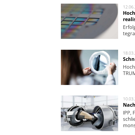
12.06
Hoch
reali
Er­fo
te­gra
18.03
Schne
Hoch­
TRUMP
10.03
Nach
IPP, 
schli
mon­st