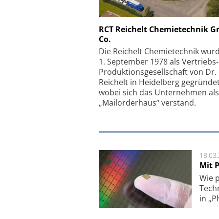
Schäfter + Kirchhoff
RCT Reichelt Chemietechnik 
Co.
Faserkoppler mit S
Feinfokussierungsmec
Die Reichelt Chemietechnik wur
1. September 1978 als Vertriebs
Produktionsgesellschaft von Dr.
Reichelt in Heidelberg gegründet
wobei sich das Unternehmen als
„Mailorderhaus“ verstand.
18.03
Mit P
Wie p
Techn
in „P