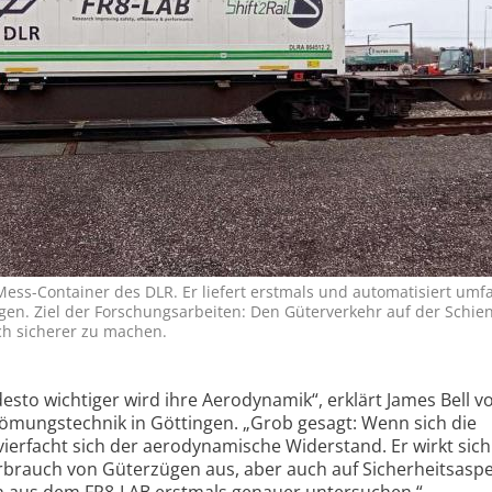
 Mess-Container des DLR. Er liefert erstmals und automatisiert um
en. Ziel der Forschungsarbeiten: Den Güterverkehr auf der Schie
och sicherer zu machen.
desto wichtiger wird ihre Aerodynamik“, erklärt James Bell 
römungstechnik in Göttingen. „Grob gesagt: Wenn sich die
vierfacht sich der aerodynamische Widerstand. Er wirkt sich
rbrauch von Güterzügen aus, aber auch auf Sicherheitsaspe
n aus dem FR8-LAB erstmals genauer untersuchen.“