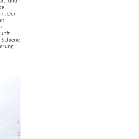
uft- und
be:
ln. Der
it.
en
kunft
 Schiene
derung