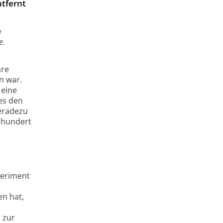
ntfernt
n
e.
hre
n war.
 eine
 es den
geradezu
nhundert
periment
en hat,
 zur