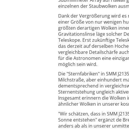
einzelnen der Staubwolken ausm
Dank der Vergrößerung wird es m
einer Größe von nur wenigen hun
größten derartigen Wolken inner
Gravitationslinse läge solcher D
Teleskope. Erst zukünftige Tele
das derzeit auf derselben Hoche
vergleichbare Detailschärfe auch
für die Astronomen eine einziga
möglich sein wird.
Die "Sternfabriken" in SMM J213
Milchstraße, aber einhundert mal 
dementsprechend in vergleichswe
Sternentstehung ungleich aktiver
Insgesamt erinnern die Wolken i
ähnlicher Wolken in unserer ko
"Wir schätzen, dass in SMM J213
Sonne entstehen" ergänzt de Bre
anders ab als in unserer unmit