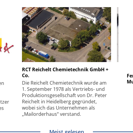
 GmbH
SmarAct GmbH
RCT Reichelt Chemietechnik GmbH +
Co.
uper-
Elektronenmikroskopie auf
Fem
hanismus
kleinstem Raum
Mu
Die Reichelt Chemietechnik wurde am
en
1. September 1978 als Vertriebs- und
Produktionsgesellschaft von Dr. Peter
Reichelt in Heidelberg gegründet,
tzer
wobei sich das Unternehmen als
es
„Mailorderhaus“ verstand.
Meist gelesen