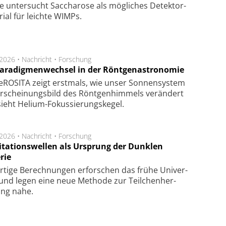
e unter­sucht Saccha­ro­se als mög­li­ches De­tek­tor­
­rial für leich­te WIMPs.
.2026 •
Nachricht
•
Forschung
Paradigmenwechsel in der Röntgenastronomie
ROSITA zeigt erst­mals, wie unser Son­nen­sys­tem
r­schei­nungs­bild des Rönt­gen­him­mels ver­än­dert
ieht Helium-Fokus­sie­rungs­ke­gel.
.2026 •
Nachricht
•
Forschung
itationswellen als Ursprung der Dunklen
rie
rtige Be­rech­nung­en er­for­schen das frü­he Uni­ver­
nd legen eine neue Me­tho­de zur Teil­chen­her­
lung nahe.