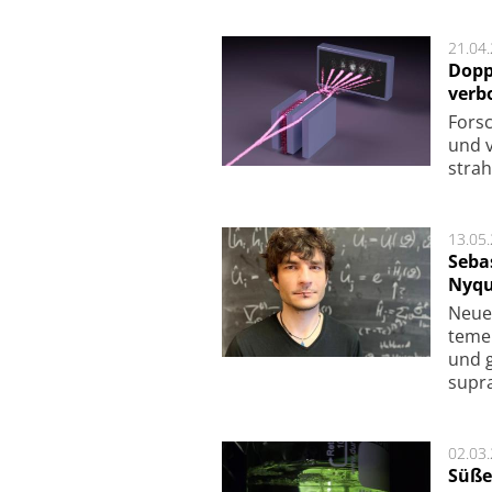
21.04
Dopp
verb
For­sc
und v
strah
13.05
Seba
Nyqu
Neue 
te­me
und g
supra­
02.03
Süße