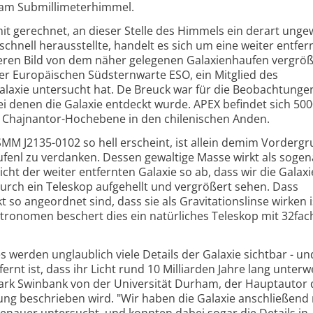
e am Submillimeterhimmel.
it gerechnet, an dieser Stelle des Himmels ein derart unge
 schnell herausstellte, handelt es sich um eine weiter entfe
deren Bild von dem näher gelegenen Galaxienhaufen vergröß
der Europäischen Südsternwarte ESO, ein Mitglied des
alaxie untersucht hat. De Breuck war für die Beobachtung
ei denen die Galaxie entdeckt wurde. APEX befindet sich 50
 Chajnantor-Hochebene in den chilenischen Anden.
SMM J2135-0102 so hell erscheint, ist allein demim Vorderg
fenl zu verdanken. Dessen gewaltige Masse wirkt als soge
icht der weiter entfernten Galaxie so ab, dass wir die Galaxi
durch ein Teleskop aufgehellt und vergrößert sehen. Dass
so angeordnet sind, dass sie als Gravitationslinse wirken is
tronomen beschert dies ein natürliches Teleskop mit 32fac
werden unglaublich viele Details der Galaxie sichtbar - un
ernt ist, dass ihr Licht rund 10 Milliarden Jahre lang unterwe
 Mark Swinbank von der Universität Durham, der Hauptautor 
kung beschrieben wird. "Wir haben die Galaxie anschließend
genauer untersucht, und konnten dabei sogar die Details in