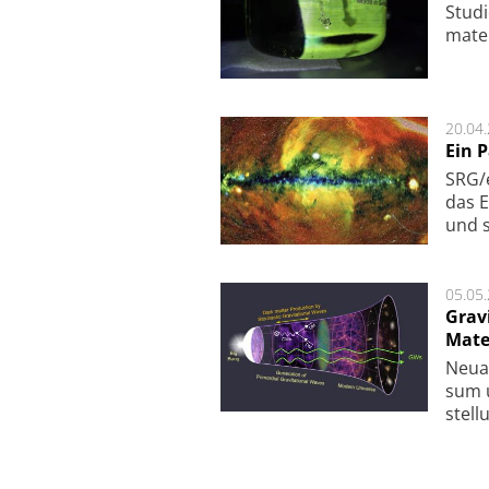
Studi
ma­te
20.04
Ein 
SRG/e
das E
und s
05.05
Grav
Mate
Neu­a
sum u
stel­