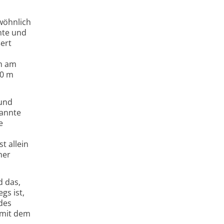
wöhnlich
rnte und
ert
en am
00 m
rund
nannte
e
t allein
her
d das,
gs ist,
des
 mit dem