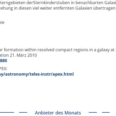
 Kerngebieten derSternkinderstuben in benachbarten Galax
tehung in diesen viel weiter entfernten Galaxien übertrage
mie
r formation within resolved compact regions in a galaxy at 
ation 21. März 2010
8880
PEX:
y/astronomy/teles-instr/apex.html
Anbieter des Monats