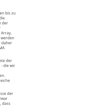
en bis zu
die
e der
r
 Array,
, werden
t daher
LMA
ete der
- die wir
en.
reiche
asse der
 zwar
, dass