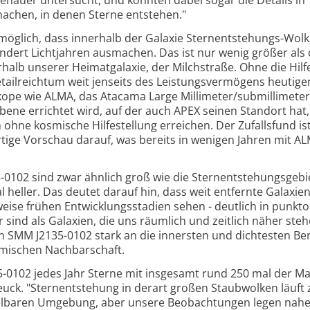
achen, in denen Sterne entstehen."
öglich, dass innerhalb der Galaxie Sternentstehungs-Wolk
dert Lichtjahren ausmachen. Das ist nur wenig größer als 
halb unserer Heimatgalaxie, der Milchstraße. Ohne die Hilf
etailreichtum weit jenseits des Leistungsvermögens heutige
skope wie ALMA, das Atacama Large Millimeter/submillimeter
bene errichtet wird, auf der auch APEX seinen Standort hat
 ohne kosmische Hilfestellung erreichen. Der Zufallsfund is
rtige Vorschau darauf, was bereits in wenigen Jahren mit A
5-0102 sind zwar ähnlich groß wie die Sternentstehungsgebi
heller. Das deutet darauf hin, dass weit entfernte Galaxien 
ise frühen Entwicklungsstadien sehen - deutlich in punkto
 sind als Galaxien, die uns räumlich und zeitlich näher steh
n SMM J2135-0102 stark an die innersten und dichtesten Be
smischen Nachbarschaft.
5-0102 jedes Jahr Sterne mit insgesamt rund 250 mal der M
uck. "Sternentstehung in derart großen Staubwolken läuft
telbaren Umgebung, aber unsere Beobachtungen legen nahe