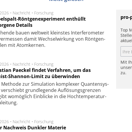
.2026 •
Nachricht
•
Forschung
pro-
elspalt-Röntgenexperiment enthüllt
orgene Details
Top M
hen­de bau­en welt­weit kleins­tes In­ter­fe­ro­me­ter
Stell
er­mes­sen da­mit Wech­sel­wir­kung von Rönt­gen­
aktue
­len mit Atom­ker­nen.
Mit I
.2026 •
Nachricht
•
Forschung
unse
stian Paeckel findet Verfahren, um das
zu.
ist-Shannon-Limit zu überwinden
Methode zur Simu­la­tion kom­ple­xer Quan­ten­sys­
 ver­schiebt grund­le­gen­de Auf­lösungs­gren­zen
ibt wo­mög­lich Ein­blicke in die Hoch­tempe­ra­tur­
lei­tung.
.2026 •
Nachricht
•
Forschung
r Nachweis Dunkler Materie