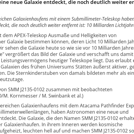
ne neue Galaxie entdeckt, die noch deutlich weiter e
eichen Galaxienhaufens mit einem Submillimeter-Teleskop habe
kt, die noch deutlich weiter entfernt ist: 10 Milliarden Lichtjahr
t dem APEX-Teleskop Ausmaße und Helligkeiten von
er Galaxie bestimmen können, deren Licht 10 Milliarden Ja
r sehen die Galaxie heute so wie sie vor 10 Milliarden Jahre
e" vergrößert das Bild der Galaxie und verschafft uns damit
s Leistungsvermögens heutiger Teleskope liegt. Das erlaubt
 Galaxien des frühen Universums Stätten äußerst aktiver, 
en. Die Sternkinderstuben von damals bildeten mehr als ei
heutzutage.
g von SMM J2135-0102 zusammen mit beobachteten
O/M. Kornmesser / M. Swinbank et al.)
ereichen Galaxienhaufens mit dem Atacama Pathfinder Ex
millimeterwellenlängen, haben Astronomen eine neue und
ntdeckt. Die Galaxie, die den Namen SMM J2135-0102 erhalt
 der Galaxienhaufen. In ihrem Inneren werden kosmische
aufgeheizt, leuchten hell auf und machen SMM J2135-0102 so