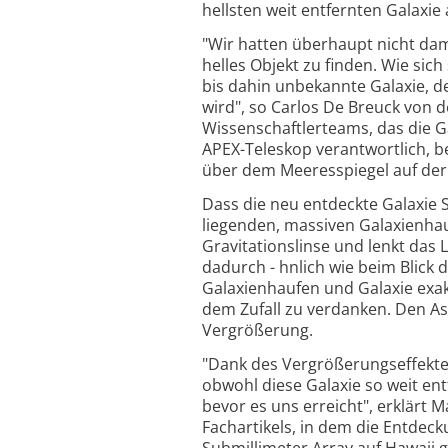
hellsten weit entfernten Galaxi
"Wir hatten überhaupt nicht dam
helles Objekt zu finden. Wie sich
bis dahin unbekannte Galaxie, 
wird", so Carlos De Breuck von 
Wissenschaftlerteams, das die G
APEX-Teleskop verantwortlich, b
über dem Meeresspiegel auf der
Dass die neu entdeckte Galaxie 
liegenden, massiven Galaxienhau
Gravitationslinse und lenkt das L
dadurch - hnlich wie beim Blick 
Galaxienhaufen und Galaxie exakt 
dem Zufall zu verdanken. Den As
Vergrößerung.
"Dank des Vergrößerungseffektes 
obwohl diese Galaxie so weit entf
bevor es uns erreicht", erklärt
Fachartikels, in dem die Entdec
Submillimeter Array auf Hawaii 