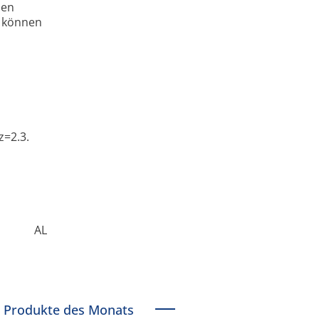
ien
n können
z=2.3.
AL
Produkte des Monats