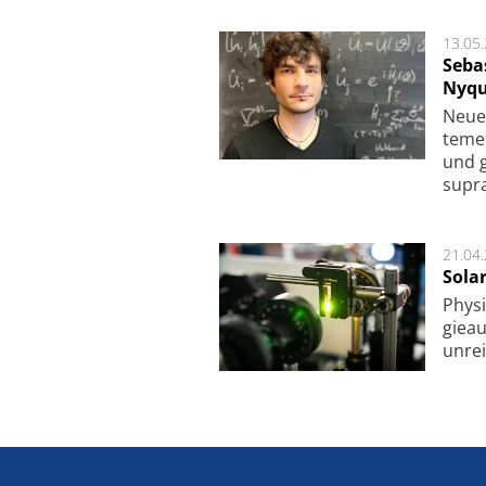
13.05
Seba
Nyqu
Neue 
te­me
und g
supra­
21.04
Sola
Physi
gie­a
unrei