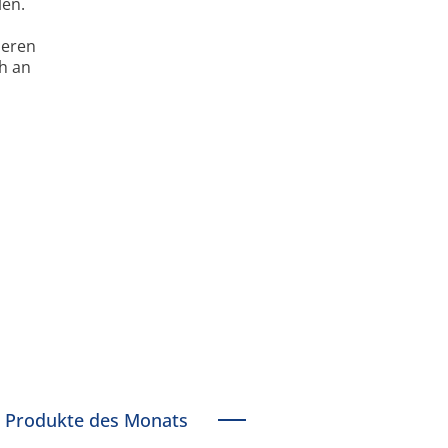
len.
deren
h an
Produkte des Monats