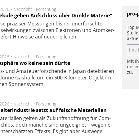
.2026 •
Nachricht
•
Forschung
pro-
eküle geben Aufschluss über Dunkle Materie“
se prä­zi­ser Mes­sung­en bis­her un­er­for­schter
Top M
sel­wir­kung­en zwi­schen Elek­tro­nen und Atom­ker­
Stell
ie­fert Hin­wei­se auf neue Teil­chen.
aktue
.2026 •
Nachricht
•
Forschung
Mit I
sphäre wo keine sein dürfte
unse
s- und Ama­teuer­for­schen­de in Japan de­tek­tie­ren
zu.
dün­ne Gas­hül­le um ein 500-Kilo­meter-Objekt im
­ren Son­nen­sys­tem.
.2026 •
Nachricht
•
Forschung
eiterindustrie setzt auf falsche Materialien
te­ri­a­li­en gel­ten als Zu­kunfts­hoff­nung für Com­
r­chips, doch man­che sind un­ge­eig­net – we­gen ei­
n­ter­schätz­ten Ef­fekts. Es gibt aber Aus­we­ge.