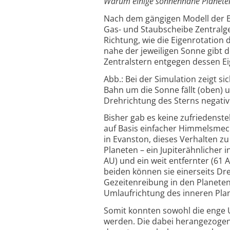
Warum einige sonnennahe Planeten 
Nach dem gängigen Modell der E
Gas- und Staubscheibe Zentralge
Richtung, wie die Eigenrotation 
nahe der jeweiligen Sonne gibt 
Zentralstern entgegen dessen Ei
Abb.: Bei der Simulation zeigt si
Bahn um die Sonne fällt (oben)
Drehrichtung des Sterns negativ w
Bisher gab es keine zufriedenst
auf Basis einfacher Himmelsmec
in Evanston, dieses Verhalten z
Planeten – ein Jupiterähnlicher
AU) und ein weit entfernter (61 
beiden können sie einerseits Dr
Gezeitenreibung in den Planete
Umlaufrichtung des inneren Pla
Somit konnten sowohl die enge 
werden. Die dabei herangezogen