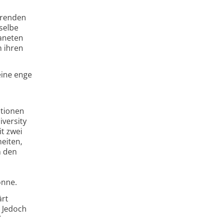
erenden
selbe
laneten
n ihren
eine enge
ationen
versity
t zwei
eiten,
n den
onne.
ärt
 Jedoch