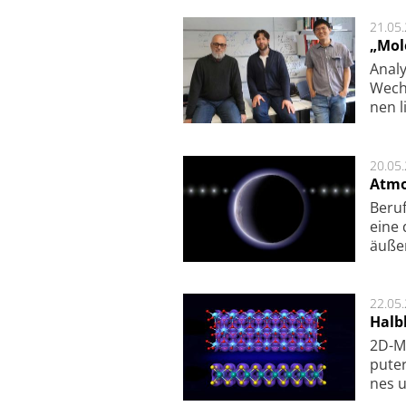
21.05
„Mol
Analy
Wech­
nen l
20.05
Atmo
Beruf
eine 
äu­ße
22.05
Halbl
2D-Ma
pu­te
nes u