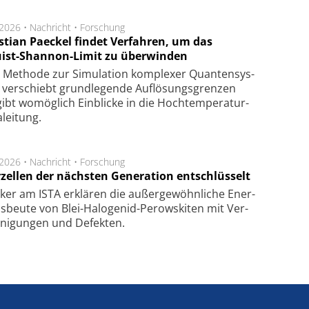
.2026 •
Nachricht
•
Forschung
stian Paeckel findet Verfahren, um das
ist-Shannon-Limit zu überwinden
Methode zur Simu­la­tion kom­ple­xer Quan­ten­sys­
 ver­schiebt grund­le­gen­de Auf­lösungs­gren­zen
ibt wo­mög­lich Ein­blicke in die Hoch­tempe­ra­tur­
lei­tung.
.2026 •
Nachricht
•
Forschung
rzellen der nächsten Generation entschlüsselt
ker am ISTA er­klä­ren die außer­ge­wöhn­li­che Ener­
us­beu­te von Blei-Halo­ge­nid-Perows­ki­ten mit Ver­
­ni­gung­en und De­fek­ten.