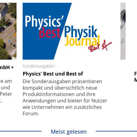
 GmbH
Sonderausgaben
SmarAct GmbH
GmbH +
uper-
Physics' Best und Best of
Elektronenmikroskopie auf
Fem
hanismus
kleinstem Raum
Mu
de am
Die Sonder­ausgaben präsentieren
- und
kompakt und übersichtlich neue
 Peter
Produkt­informationen und ihre
,
Anwendungen und bieten für Nutzer
wie Unternehmen ein zusätzliches
Forum.
Meist gelesen