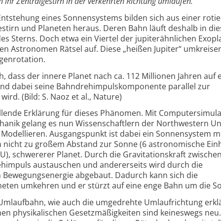
ihr Zentralgestirn in der verkehrten Richtung umlaufen.
ntstehung eines Sonnensystems bilden sich aus einer roti
stirn und Planeten heraus. Deren Bahn läuft deshalb in die
des Sterns. Doch etwa ein Viertel der jupiterähnlichen Exop
den Astronomen Rätsel auf. Diese „heißen Jupiter“ umkreise
genrotation.
ch, dass der innere Planet nach ca. 112 Millionen Jahren auf 
 und dabei seine Bahndrehimpulskomponente parallel zur
ird. (Bild: S. Naoz et al., Nature)
ellende Erklärung für dieses Phänomen. Mit Computersimul
hanik gelang es nun Wissenschaftlern der Northwestern Uni
u Modellieren. Ausgangspunkt ist dabei ein Sonnensystem mi
 in nicht zu großem Abstand zur Sonne (6 astronomische Einh
AU), schwererer Planet. Durch die Gravitationskraft zwische
ehimpuls austauschen und andererseits wird durch die
n Bewegungsenergie abgebaut. Dadurch kann sich die
neten umkehren und er stürzt auf eine enge Bahn um die S
Umlaufbahn, wie auch die umgedrehte Umlaufrichtung erkl
en physikalischen Gesetzmäßigkeiten sind keineswegs neu.