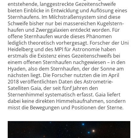
entstehende, lang­gestreckte Gezeiten­schweife
bieten Einblicke in Entwicklung und Auflösung eines
Sternhaufens. Im Milch­straßen­system sind diese
Schweife bisher nur bei masse­reichen Kugel­stern­
haufen und Zwerg­galaxien entdeckt worden. Für
offene Stern­haufen wurde dieses Phänomen
lediglich theoretisch vorher­gesagt. Forscher der Uni
Heidelberg und des MPI für Astronomie haben
erstmals die Existenz eines Gezeiten­schweifs bei
einem offenen Stern­haufen nach­gewiesen – in den
Hyaden, also dem Stern­haufen, der der Sonne am
nächsten liegt. Die Forscher nutzten die im April
2018 veröffent­lichten Daten des Astrometrie-
Satelliten Gaia, der seit fünf Jahren den
Sternenhimmel systematisch erfasst. Gaia liefert
dabei keine direkten Himmels­aufnahmen, sondern
misst die Bewegungen und Positionen der Sterne.