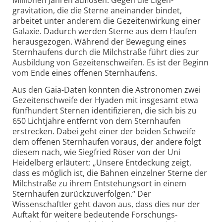
Millionen Jahren auflösen: Gegen die Eigen­
gravitation, die die Sterne aneinander bindet,
arbeitet unter anderem die Gezeiten­wirkung einer
Galaxie. Dadurch werden Sterne aus dem Haufen
heraus­gezogen. Während der Bewegung eines
Stern­haufens durch die Milchstraße führt dies zur
Ausbildung von Gezeiten­schweifen. Es ist der Beginn
vom Ende eines offenen Sternhaufens.
Aus den Gaia-Daten konnten die Astronomen zwei
Gezeiten­schweife der Hyaden mit insgesamt etwa
fünf­hundert Sternen identi­fizieren, die sich bis zu
650 Lichtjahre entfernt von dem Stern­haufen
erstrecken. Dabei geht einer der beiden Schweife
dem offenen Stern­haufen voraus, der andere folgt
diesem nach, wie Siegfried Röser von der Uni
Heidelberg erläutert: „Unsere Entdeckung zeigt,
dass es möglich ist, die Bahnen einzelner Sterne der
Milchstraße zu ihrem Entstehungs­ort in einem
Stern­haufen zurück­zu­verfolgen.“ Der
Wissenschaftler geht davon aus, dass dies nur der
Auftakt für weitere bedeutende Forschungs­