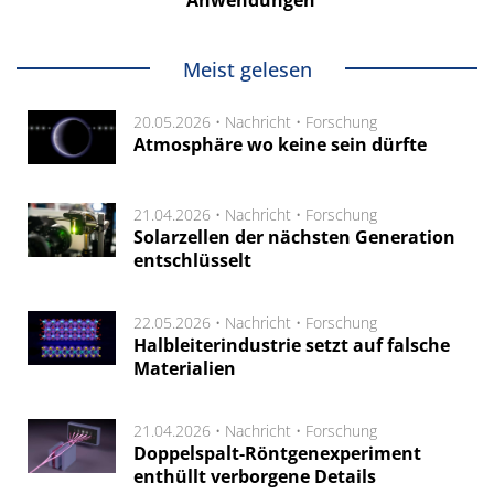
Meist gelesen
20.05.2026 •
Nachricht
•
Forschung
Atmosphäre wo keine sein dürfte
21.04.2026 •
Nachricht
•
Forschung
Solarzellen der nächsten Generation
entschlüsselt
22.05.2026 •
Nachricht
•
Forschung
Halbleiterindustrie setzt auf falsche
Materialien
21.04.2026 •
Nachricht
•
Forschung
Doppelspalt-Röntgenexperiment
enthüllt verborgene Details