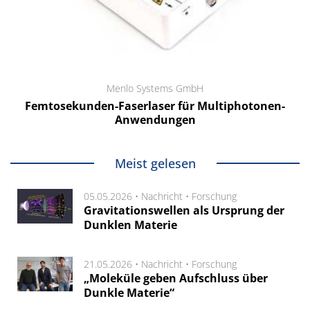
Menlo Systems GmbH
Femtosekunden-Faserlaser für Multiphotonen-
Anwendungen
Meist gelesen
05.05.2026 •
Nachricht
•
Forschung
Gravitationswellen als Ursprung der
Dunklen Materie
21.05.2026 •
Nachricht
•
Forschung
„Moleküle geben Aufschluss über
Dunkle Materie“