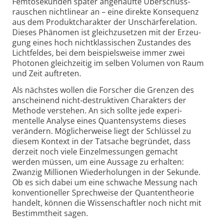
Femtosekunden später angehäufte Über­schuss­
rauschen nicht­linear an – eine direkte Konsequenz
aus dem Produktcharakter der Unschärferelation.
Dieses Phänomen ist gleichzusetzen mit der Er­zeu­
gung eines hoch nichtklassischen Zustandes des
Lichtfeldes, bei dem beispielsweise immer zwei
Photonen gleichzeitig im selben Volumen von Raum
und Zeit auftreten.
Als nächstes wollen die Forscher die Grenzen des
anscheinend nicht-destruk­tiven Charakters der
Methode verstehen. An sich sollte jede experi­
mentelle Analyse eines Quanten­systems dieses
verändern. Möglicherweise liegt der Schlüssel zu
diesem Kontext in der Tatsache begründet, dass
derzeit noch viele Einzelmessungen gemacht
werden müssen, um eine Aussage zu erhalten:
Zwanzig Millionen Wiederholungen in der Sekunde.
Ob es sich dabei um eine schwache Messung nach
konven­tio­neller Sprechweise der Quantentheorie
handelt, können die Wissenschaftler noch nicht mit
Be­stimmt­heit sagen.