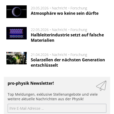
20.05.2026 •
Nachricht
•
Forschung
Atmosphäre wo keine sein dürfte
22.05.2026 •
Nachricht
•
Forschung
Halbleiterindustrie setzt auf falsche
Materialien
21.04.2026 •
Nachricht
•
Forschung
Solarzellen der nächsten Generation
entschlüsselt
pro-physik Newsletter!
Top Meldungen, exklusive Stellenangebote und viele
weitere aktuelle Nachrichten aus der Physik!