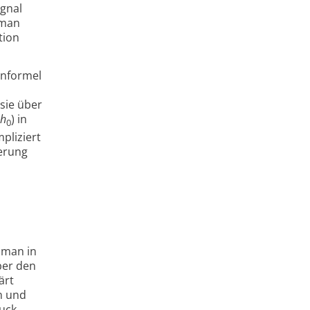
gnal
 man
tion
enformel
sie über
h
) in
0
pliziert
erung
 man in
ber den
ärt
n und
ruck