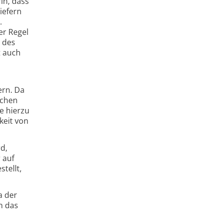
in, dass
iefern
.
er Regel
 des
t auch
ern. Da
schen
e hierzu
keit von
d,
 auf
tellt,
a der
n das