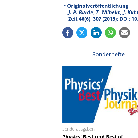
Originalveröffentlichung
J.-P. Burde, T. Wilhelm, J. Kuh
Zeit
46
(6), 307 (2015); DOI: 
Sonderhefte
Sonderausgaben
Schäfter + Kirchhoff
Physics' Best und Best of
Faserkoppler mit S