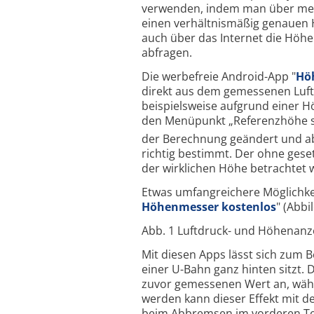
verwenden, indem man über meh
einen verhältnismäßig genauen H
auch über das Internet die Höhe
abfragen.
Die werbefreie Android-App "
Hö
direkt aus dem gemessenen Luft
beispielsweise aufgrund einer 
den Menüpunkt „Referenzhöhe s
der Berechnung geändert und ab 
richtig bestimmt. Der ohne ges
der wirklichen Höhe betrachtet
Etwas umfangreichere Möglichkei
Höhenmesser kostenlos
" (Abbi
Abb. 1 Luftdruck- und Höhenanz
Mit diesen Apps lässt sich zum 
einer U-Bahn ganz hinten sitzt.
zuvor gemessenen Wert an, währe
werden kann dieser Effekt mit de
beim Abbremsen im vorderen Tei