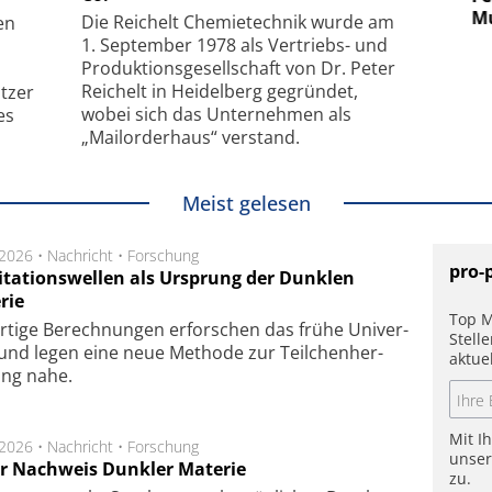
hanismus
kleinstem Raum
Mu
Die Reichelt Chemietechnik wurde am
en
1. September 1978 als Vertriebs- und
Produktionsgesellschaft von Dr. Peter
Reichelt in Heidelberg gegründet,
tzer
wobei sich das Unternehmen als
es
„Mailorderhaus“ verstand.
Meist gelesen
.2026 •
Nachricht
•
Forschung
pro-
itationswellen als Ursprung der Dunklen
rie
Top M
rtige Be­rech­nung­en er­for­schen das frü­he Uni­ver­
Stell
nd legen eine neue Me­tho­de zur Teil­chen­her­
aktue
lung nahe.
Mit I
.2026 •
Nachricht
•
Forschung
unse
r Nachweis Dunkler Materie
zu.