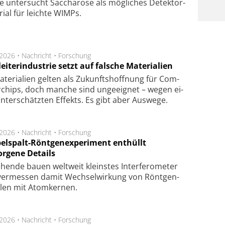
e unter­sucht Saccha­ro­se als mög­li­ches De­tek­tor­
­rial für leich­te WIMPs.
.2026 •
Nachricht
•
Forschung
eiterindustrie setzt auf falsche Materialien
te­ri­a­li­en gel­ten als Zu­kunfts­hoff­nung für Com­
r­chips, doch man­che sind un­ge­eig­net – we­gen ei­
n­ter­schätz­ten Ef­fekts. Es gibt aber Aus­we­ge.
.2026 •
Nachricht
•
Forschung
elspalt-Röntgenexperiment enthüllt
orgene Details
hen­de bau­en welt­weit kleins­tes In­ter­fe­ro­me­ter
er­mes­sen da­mit Wech­sel­wir­kung von Rönt­gen­
­len mit Atom­ker­nen.
.2026 •
Nachricht
•
Forschung