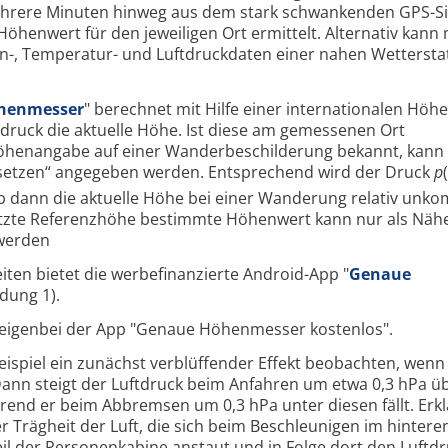
rere Minuten hinweg aus dem stark schwankenden GPS-Si
öhenwert für den jeweiligen Ort ermittelt. Alternativ kann
n-, Temperatur- und Luftdruckdaten einer nahen Wettersta
henmesser
" berechnet mit Hilfe einer internationalen Höh
druck die aktuelle Höhe. Ist diese am gemessenen Ort
Höhenangabe auf einer Wanderbeschilderung bekannt, kann 
etzen“ angegeben werden. Entsprechend wird der Druck
p
(
dann die aktuelle Höhe bei einer Wanderung relativ unkom
etzte Referenzhöhe bestimmte Höhenwert kann nur als Näh
 werden
ten bietet die werbefinanzierte Android-App "
Genaue
ldung 1).
eigenbei der App "Genaue Höhenmesser kostenlos".
Beispiel ein zunächst verblüffender Effekt beobachten, wenn
 Dann steigt der Luftdruck beim Anfahren um etwa 0,3 hPa ü
nd er beim Abbremsen um 0,3 hPa unter diesen fällt. Erkl
r Trägheit der Luft, die sich beim Beschleunigen im hintere
l der Personenkabine anstaut und in Folge dort den Luftd