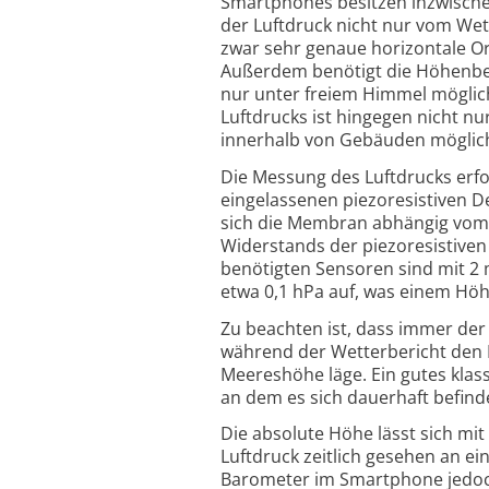
Smartphones besitzen inzwischen
der Luftdruck nicht nur vom We
zwar sehr genaue horizontale 
Außerdem benötigt die Höhenbest
nur unter freiem Himmel mögli
Luftdrucks ist hingegen nicht n
innerhalb von Gebäuden möglic
Die Messung des Luftdrucks erfo
eingelassenen piezoresistiven D
sich die Membran abhängig vom L
Widerstands der piezoresistive
benötigten Sensoren sind mit 2 
etwa 0,1 hPa auf, was einem Hö
Zu beachten ist, dass immer der
während der Wetterbericht den 
Meereshöhe läge. Ein gutes klass
an dem es sich dauerhaft befind
Die absolute Höhe lässt sich mi
Luftdruck zeitlich gesehen an e
Barometer im Smartphone jedoc