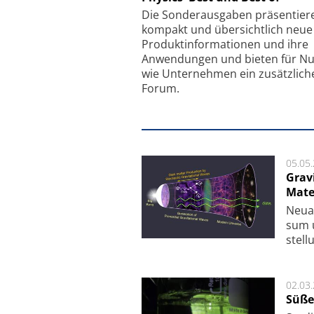
Feinfokussierungsmec
Die Sonder­ausgaben präsentier
kompakt und übersichtlich neue
Produkt­informationen und ihre
Anwendungen und bieten für Nu
wie Unternehmen ein zusätzlich
Forum.
05.05
Grav
Mate
Neu­a
sum u
stel­
02.03
Süße