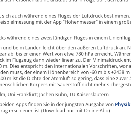
st sich auch während eines Fluges der Luftdruck bestimmen.
e Beispielmessung mit der App "Höhenmesser" in einem groß
ks während eines zweistündigen Fluges in einem Linienflug
en und beim Landen leicht über den äußeren Luftdruck an.
inear ab, bis er einen Wert von etwa 780 hPa erreicht. Währe
k im Flugzeug dann wieder linear zu. Der Minimaldruck ent
0 m. Dies entspricht den internationalen Vorschriften, wona
inden muss, der einem Höhenbereich von -60 m bis +2438 m
00 m ist die Dichte der Atemluft so gering, dass eine zuverl
enschlichen Körpers mit Sauerstoff nicht mehr sichergestell
lm, Uni Frankfurt; Jochen Kuhn, TU Kaiserslautern
eiden Apps finden Sie in der jüngsten Ausgabe von
Physik
itrag erschienen ist (Download nur mit Online-Abo).