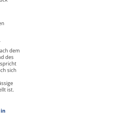
en
.
 Nach dem
nd des
spricht
ch sich
ässige
t ist.
 in