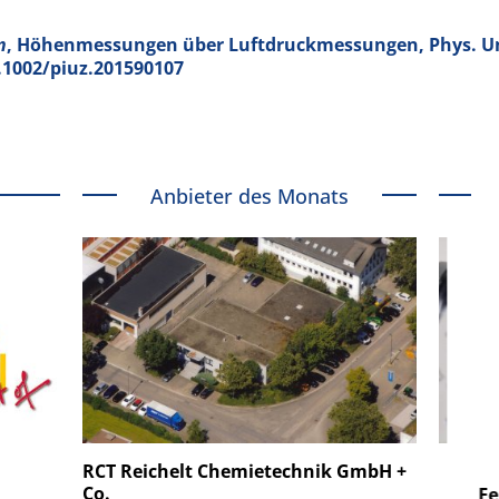
n
, Höhenmessungen über Luftdruckmessungen, Phys. U
10.1002/piuz.201590107
Anbieter des Monats
 GmbH
SmarAct GmbH
RCT Reichelt Chemietechnik GmbH +
Co.
uper-
Elektronenmikroskopie auf
Fem