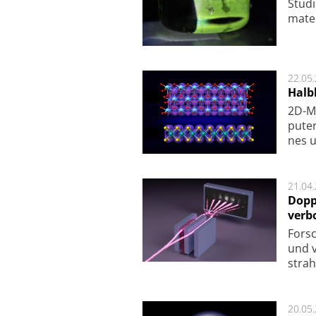
Studi
ma­te
22.05
Halbl
2D-Ma
pu­te
nes u
21.04
Dopp
verb
For­sc
und v
strah
20.05