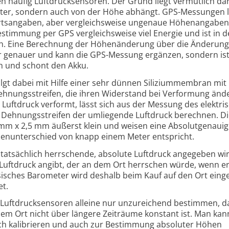
 häufig Luftdrucksensoren. Der Grund liegt vermutlich dar
tter, sondern auch von der Höhe abhängt. GPS-Messungen l
Ortsangaben, aber vergleichsweise ungenaue Höhenangaben
immung per GPS vergleichsweise viel Energie und ist in d
ch. Eine Berechnung der Höhenänderung über die Änderung
ur genauer und kann die GPS-Messung ergänzen, sondern is
h und schont den Akku.
lgt dabei mit Hilfe einer sehr dünnen Siliziummembran mit
ehnungsstreifen, die ihren Widerstand bei Verformung änd
uftdruck verformt, lässt sich aus der Messung des elektri
n Dehnungsstreifen der umliegende Luftdruck berechnen. Di
mm x 2,5 mm äußerst klein und weisen eine Absolutgenauig
henunterschied von knapp einem Meter entspricht.
 tatsächlich herrschende, absolute Luftdruck angegeben wir
Luftdruck angibt, der an dem Ort herrschen würde, wenn er
isches Barometer wird deshalb beim Kauf auf den Ort einges
et.
t Luftdrucksensoren alleine nur unzureichend bestimmen, d
inem Ort nicht über längere Zeiträume konstant ist. Man kan
h kalibrieren und auch zur Bestimmung absoluter Höhen