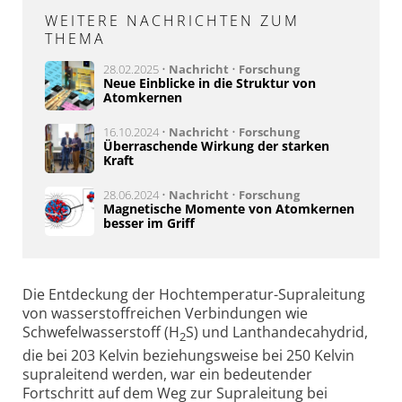
WEITERE NACHRICHTEN ZUM
THEMA
28.02.2025 •
Nachricht
•
Forschung
Neue Einblicke in die Struktur von
Atomkernen
16.10.2024 •
Nachricht
•
Forschung
Überraschende Wirkung der starken
Kraft
28.06.2024 •
Nachricht
•
Forschung
Magnetische Momente von Atomkernen
besser im Griff
Die Entdeckung der Hochtemperatur-Supraleitung
von wasserstoffreichen Verbindungen wie
Schwefelwasserstoff (H
S) und Lanthandecahydrid,
2
die bei 203 Kelvin beziehungsweise bei 250 Kelvin
supraleitend werden, war ein bedeutender
Fortschritt auf dem Weg zur Supraleitung bei