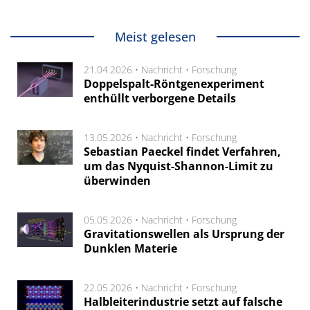
Meist gelesen
21.04.2026 •
Nachricht
•
Forschung
Doppelspalt-Röntgenexperiment
enthüllt verborgene Details
13.05.2026 •
Nachricht
•
Forschung
Sebastian Paeckel findet Verfahren,
um das Nyquist-Shannon-Limit zu
überwinden
05.05.2026 •
Nachricht
•
Forschung
Gravitationswellen als Ursprung der
Dunklen Materie
22.05.2026 •
Nachricht
•
Forschung
Halbleiterindustrie setzt auf falsche