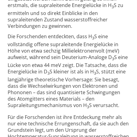
erstmals, die supraleitende Energielücke in H
S zu
3
ermitteln und so direkt Einblicke in den
supraleitenden Zustand wasserstoffreicher
Verbindungen zu gewinnen.
Die Forschenden entdeckten, dass H
S eine
3
vollständig offene supraleitende Energielücke in
Höhe von etwa sechzig Millielektronenvolt (meV)
aufweist, während sein Deuterium-Analoge D
S eine
3
Lücke von etwa 44 meV zeigt. Die Tatsache, dass die
Energielücke in D
S kleiner ist als in H
S, stützt eine
3
3
langjährige theoretische Vorhersage: Sie besagt,
dass die Wechselwirkungen von Elektronen und
Phononen – das sind quantisierte Schwingungen
des Atomgitters eines Materials – den
Supraleitungsmechanismus von H
S verursacht.
3
Für die Forschenden ist ihre Entdeckung mehr als
nur eine technische Errungenschaft, da sie auch den
Grundstein legt, um den Ursprung der
Hochtemperatur-Supraleitung in wasserstoffreichen