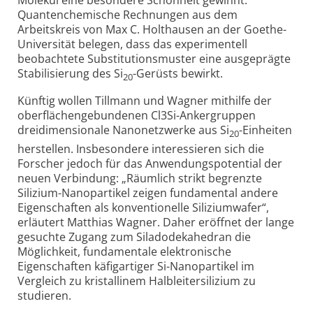
Molekül eine besondere Schönheit gewinnt.
Quantenchemische Rechnungen aus dem
Arbeitskreis von Max C. Holthausen an der Goethe-
Universität belegen, dass das experimentell
beobachtete Substitutionsmuster eine ausgeprägte
Stabilisierung des Si
-Gerüsts bewirkt.
20
Künftig wollen Tillmann und Wagner mithilfe der
oberflächengebundenen Cl3Si-Ankergruppen
dreidimensionale Nanonetzwerke aus Si
-Einheiten
20
herstellen. Insbesondere interessieren sich die
Forscher jedoch für das Anwendungspotential der
neuen Verbindung: „Räumlich strikt begrenzte
Silizium-Nanopartikel zeigen fundamental andere
Eigenschaften als konventionelle Siliziumwafer“,
erläutert Matthias Wagner. Daher eröffnet der lange
gesuchte Zugang zum Siladodekahedran die
Möglichkeit, fundamentale elektronische
Eigenschaften käfigartiger Si-Nanopartikel im
Vergleich zu kristallinem Halbleitersilizium zu
studieren.