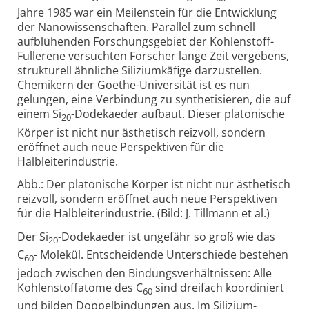
Jahre 1985 war ein Meilenstein für die Entwicklung
der Nanowissenschaften. Parallel zum schnell
aufblühenden Forschungsgebiet der Kohlenstoff-
Fullerene versuchten Forscher lange Zeit vergebens,
strukturell ähnliche Siliziumkäfige darzustellen.
Chemikern der Goethe-Universität ist es nun
gelungen, eine Verbindung zu synthetisieren, die auf
einem Si
-Dodekaeder aufbaut. Dieser platonische
20
Körper ist nicht nur ästhetisch reizvoll, sondern
eröffnet auch neue Perspektiven für die
Halbleiterindustrie.
Abb.: Der platonische Körper ist nicht nur ästhetisch
reizvoll, sondern eröffnet auch neue Perspektiven
für die Halbleiterindustrie. (Bild: J. Tillmann et al.)
Der Si
-Dodekaeder ist ungefähr so groß wie das
20
C
- Molekül. Entscheidende Unterschiede bestehen
60
jedoch zwischen den Bindungsverhältnissen: Alle
Kohlenstoffatome des C
sind dreifach koordiniert
60
und bilden Doppelbindungen aus. Im Silizium-