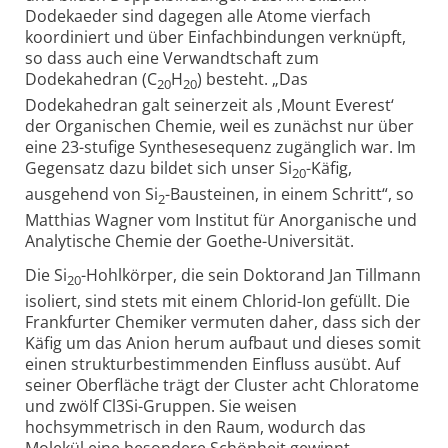
Dodekaeder sind dagegen alle Atome vierfach
koordiniert und über Einfachbindungen verknüpft,
so dass auch eine Verwandtschaft zum
Dodekahedran (C
H
) besteht. „Das
20
20
Dodekahedran galt seinerzeit als ‚Mount Everest‘
der Organischen Chemie, weil es zunächst nur über
eine 23-stufige Synthesesequenz zugänglich war. Im
Gegensatz dazu bildet sich unser Si
-Käfig,
20
ausgehend von Si
-Bausteinen, in einem Schritt“, so
2
Matthias Wagner vom Institut für Anorganische und
Analytische Chemie der Goethe-Universität.
Die Si
-Hohlkörper, die sein Doktorand Jan Tillmann
20
isoliert, sind stets mit einem Chlorid-Ion gefüllt. Die
Frankfurter Chemiker vermuten daher, dass sich der
Käfig um das Anion herum aufbaut und dieses somit
einen strukturbestimmenden Einfluss ausübt. Auf
seiner Oberfläche trägt der Cluster acht Chloratome
und zwölf Cl3Si-Gruppen. Sie weisen
hochsymmetrisch in den Raum, wodurch das