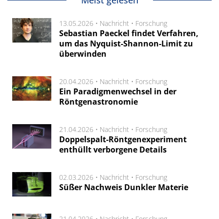
Meist gelesen
13.05.2026 •
Nachricht
•
Forschung
Sebastian Paeckel findet Verfahren,
um das Nyquist-Shannon-Limit zu
überwinden
20.04.2026 •
Nachricht
•
Forschung
Ein Paradigmenwechsel in der
Röntgenastronomie
21.04.2026 •
Nachricht
•
Forschung
Doppelspalt-Röntgenexperiment
enthüllt verborgene Details
02.03.2026 •
Nachricht
•
Forschung
Süßer Nachweis Dunkler Materie
21.04.2026 •
Nachricht
•
Forschung