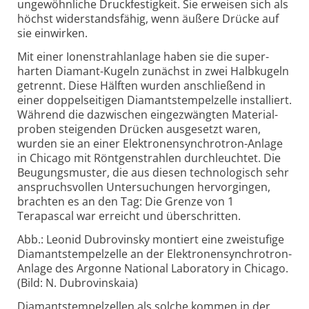
unge­wöhnliche Druck­festigkeit. Sie erweisen sich als
höchst wider­standsfähig, wenn äußere Drücke auf
sie einwirken.
Mit einer Ionen­strahlanlage haben sie die super­
harten Diamant-Kugeln zunächst in zwei Halbkugeln
getrennt. Diese Hälften wurden anschließend in
einer doppelseitigen Diamant­stempel­zelle installiert.
Während die dazwischen einge­zwängten Material­
proben steigenden Drücken ausgesetzt waren,
wurden sie an einer Elektronen­synchrotron-Anlage
in Chicago mit Röntgen­strahlen durchleuchtet. Die
Beugungs­muster, die aus diesen techno­logisch sehr
anspruchs­vollen Unter­suchungen hervorgingen,
brachten es an den Tag: Die Grenze von 1
Terapascal war erreicht und überschritten.
Abb.: Leonid Dubrovinsky montiert eine zweistufige
Diamantstempelzelle an der Elektronensynchrotron-
Anlage des Argonne National Laboratory in Chicago.
(Bild: N. Dubrovinskaia)
Diamant­stempel­zellen als solche kommen in der