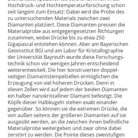
Hochdruck- und Hoch­temperatur­forschung schon
seit langem zum Einsatz: Dabei wird die Probe des
zu untersuchenden Materials zwischen zwei
Diamanten platziert. Diese Diamanten pressen die
Material­probe aus entgegen­gesetzten Richtungen
zusammen, wobei Drücke bis zu etwa 250
Gigapascal entstehen können. Aber am Bayerischen
Geo­institut BGI und am Labor für Kristal­lographie
der Universität Bayreuth wurde diese Forschungs­
technik schon vor wenigen Jahren entscheidend
weiter­entwickelt. Die hier konstruierten doppel­
seitigen Diamant­stempel­zellen ermöglichen die
Erzeugung von viel höheren Drücken. Denn in
diesen Zellen wird auf jedem der beiden Diamanten
ein halber nano­kristalliner Diamant befestigt. Die
Köpfe dieser Halbkugeln stehen exakt einander
gegenüber. So können sie die extremen Drücke, die
von außen seitens der größeren Diamanten auf sie
ausgeübt werden, an die zwischen ihnen befindliche
Material­probe weitergeben und zwar ohne dabei
zerstört zu werden. Die Pointe dieses zweistufigen