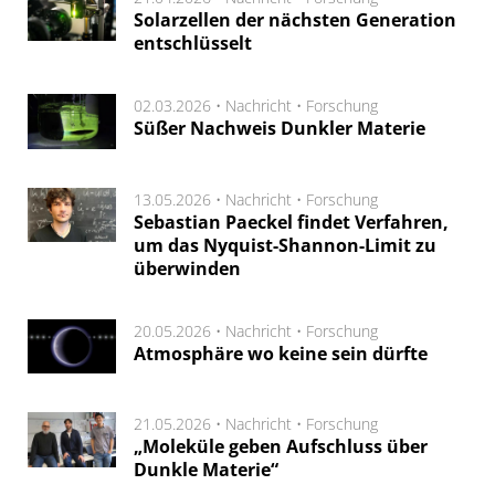
Solarzellen der nächsten Generation
entschlüsselt
02.03.2026 •
Nachricht
•
Forschung
Süßer Nachweis Dunkler Materie
13.05.2026 •
Nachricht
•
Forschung
Sebastian Paeckel findet Verfahren,
um das Nyquist-Shannon-Limit zu
überwinden
20.05.2026 •
Nachricht
•
Forschung
Atmosphäre wo keine sein dürfte
21.05.2026 •
Nachricht
•
Forschung
„Moleküle geben Aufschluss über
Dunkle Materie“