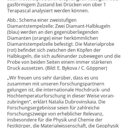
gas­förmigem Zustand bei Drücken von über 1
Terapascal analysiert werden können.
Abb.: Schema einer zweistufigen
Diamantstempelzelle: Zwei Diamant-Halbkugeln
(blau) werden an den gegenüberliegenden
Diamanten (orange) einer herkömmlichen
Diamantstempelzelle befestigt. Die Materialprobe
(rot) befindet sich zwischen den Köpfen der
Halbkugeln, die sich aufeinander zubewegen und die
Probe von beiden Seiten einem immer stärkeren
Druck aussetzen. (Bild: E. Bykova / C. Göppner)
„Wir freuen uns sehr darüber, dass es uns
zusammen mit unseren Forschungs­partnern
gelungen ist, die inter­nationale Hochdruck- und
Hoch­temperatur­forschung in dieser Weise voran­
zubringen“, erklärt Natalia Dubro­vinskaia. Die
Forschungs­ergebnisse seien für zahlreiche
Forschungs­zweige von erheblicher Relevanz,
insbesondere für die Physik und Chemie der
Festkörper, die Material­wissenschaft, die Geophysik