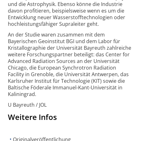
und die Astrophysik. Ebenso könne die Industrie
davon profitieren, beispielsweise wenn es um die
Entwicklung neuer Wasser­stofftechno­logien oder
hochleistungs­fähiger Supra­leiter geht.
An der Studie waren zusammen mit dem
Bayerischen Geo­institut BGI und dem Labor für
Kristal­lographie der Universität Bayreuth zahlreiche
weitere Forschungs­partner beteiligt: das Center for
Advanced Radia­tion Sources an der Univer­sität
Chicago, die European Synchrotron Radiation
Facility in Grenoble, die Universität Antwerpen, das
Karlsruher Institut für Techno­logie (KIT) sowie die
Baltische Föderale Immanuel-Kant-Universität in
Kali­ningrad.
U Bayreuth / JOL
Weitere Infos
Originalveröffentlichung