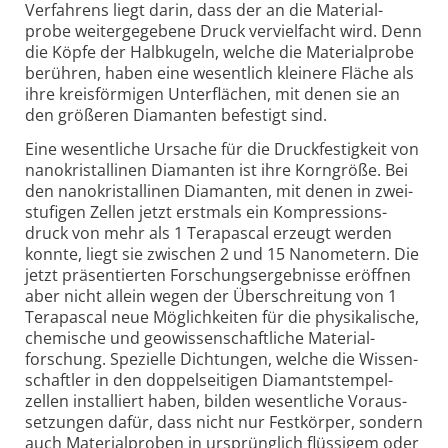
Verfahrens liegt darin, dass der an die Material­
probe weitergegebene Druck verviel­facht wird. Denn
die Köpfe der Halbkugeln, welche die Material­probe
berühren, haben eine wesentlich kleinere Fläche als
ihre kreis­förmigen Unter­flächen, mit denen sie an
den größeren Diamanten befestigt sind.
Eine wesent­liche Ursache für die Druck­festigkeit von
nano­kristallinen Diamanten ist ihre Korngröße. Bei
den nano­kristallinen Diamanten, mit denen in zwei­
stufigen Zellen jetzt erstmals ein Kompressions­
druck von mehr als 1 Terapascal erzeugt werden
konnte, liegt sie zwischen 2 und 15 Nanometern. Die
jetzt präsentierten Forschungs­ergebnisse eröffnen
aber nicht allein wegen der Über­schreitung von 1
Terapascal neue Möglich­keiten für die physika­lische,
chemische und geowissen­schaftliche Material­
forschung. Spezielle Dichtungen, welche die Wissen­
schaftler in den doppelseitigen Diamant­stempel­
zellen installiert haben, bilden wesentliche Voraus­
setzungen dafür, dass nicht nur Festkörper, sondern
auch Material­proben in ursprüng­lich flüssigem oder