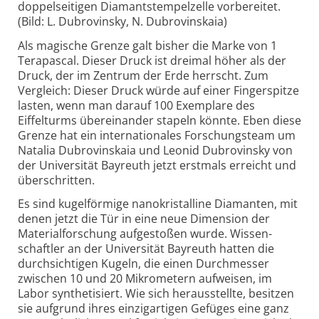
doppelseitigen Diamantstempelzelle vorbereitet.
(Bild: L. Dubrovinsky, N. Dubrovinskaia)
Als magische Grenze galt bisher die Marke von 1
Terapascal. Dieser Druck ist dreimal höher als der
Druck, der im Zentrum der Erde herrscht. Zum
Vergleich: Dieser Druck würde auf einer Finger­spitze
lasten, wenn man darauf 100 Exemplare des
Eiffelturms übereinander stapeln könnte. Eben diese
Grenze hat ein inter­nationales Forschungs­team um
Natalia Dubro­vinskaia und Leonid Dubro­vinsky von
der Universität Bayreuth jetzt erstmals erreicht und
überschritten.
Es sind kugelförmige nano­kristalline Diamanten, mit
denen jetzt die Tür in eine neue Dimension der
Material­forschung aufgestoßen wurde. Wissen­
schaftler an der Universität Bayreuth hatten die
durch­sichtigen Kugeln, die einen Durchmesser
zwischen 10 und 20 Mikro­metern aufweisen, im
Labor synthetisiert. Wie sich herausstellte, besitzen
sie aufgrund ihres einzig­artigen Gefüges eine ganz