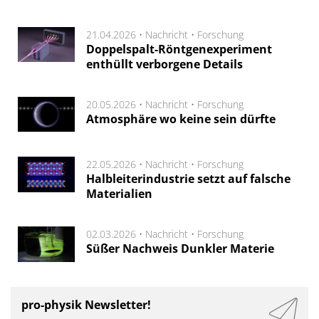
21.04.2026 •
Nachricht
•
Forschung
Doppelspalt-Röntgenexperiment
enthüllt verborgene Details
20.05.2026 •
Nachricht
•
Forschung
Atmosphäre wo keine sein dürfte
22.05.2026 •
Nachricht
•
Forschung
Halbleiterindustrie setzt auf falsche
Materialien
02.03.2026 •
Nachricht
•
Forschung
Süßer Nachweis Dunkler Materie
pro-physik Newsletter!