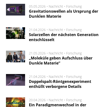
05.05.2026 •
Nachricht
•
Forschung
Gravitationswellen als Ursprung der
Dunklen Materie
21.04.2026 •
Nachricht
•
Forschung
Solarzellen der nächsten Generation
entschlüsselt
21.05.2026 •
Nachricht
•
Forschung
„Moleküle geben Aufschluss über
Dunkle Materie“
21.04.2026 •
Nachricht
•
Forschung
Doppelspalt-Röntgenexperiment
enthüllt verborgene Details
20.04.2026 •
Nachricht
•
Forschung
Ein Paradigmenwechsel in der