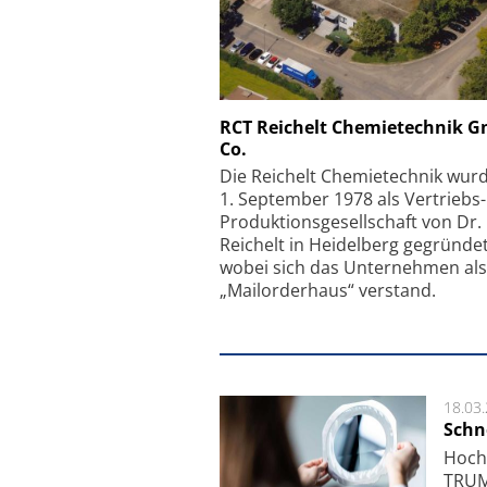
Schäfter + Kirchhoff
RCT Reichelt Chemietechnik 
Co.
Faserkoppler mit S
Feinfokussierungsmec
Die Reichelt Chemietechnik wur
1. September 1978 als Vertriebs
Produktionsgesellschaft von Dr.
Reichelt in Heidelberg gegründet
wobei sich das Unternehmen als
„Mailorderhaus“ verstand.
18.03
Schne
Hoch­
TRUMP