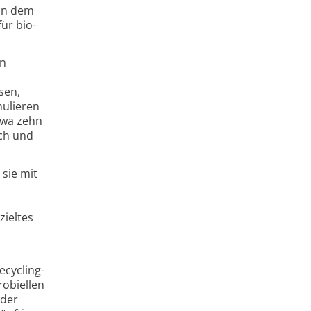
 in dem
ür bio­
on
sen,
mulieren
twa zehn
ich und
 sie mit
r
zieltes
ecycling­
o­biellen
 der