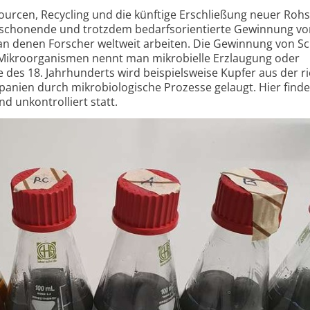
rcen, Recycling und die künftige Erschließung neuer Rohs
t­schonende und trotzdem bedarfs­orientierte Gewinnung v
an denen Forscher weltweit arbeiten. Die Gewinnung von S
Mikro­organismen nennt man mikro­bielle Erzlaugung oder
e des 18. Jahrhunderts wird beispiels­weise Kupfer aus der r
panien durch mikro­biologische Prozesse gelaugt. Hier finde
d unkontrolliert statt.