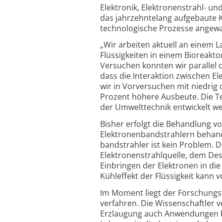
Elektronik, Elektronen­strahl- un
das jahr­zehnte­lang aufgebaute 
techno­logische Prozesse angewa
„Wir arbeiten aktuell an einem 
Flüssig­keiten in einem Bioreakt
Versuchen konnten wir parallel 
dass die Interaktion zwischen El
wir in Vorversuchen mit niedrig
Prozent höhere Ausbeute. Die Tec
der Umwelt­technik entwickelt w
Bisher erfolgt die Behandlung vo
Elektronen­band­strahlern behan
bandstrahler ist kein Problem. D
Elektronen­strahl­quelle, dem Des
Einbringen der Elektronen in die 
Kühleffekt der Flüssigkeit kann v
Im Moment liegt der Forschungs­
verfahren. Die Wissen­schaftler 
Erzlaugung auch Anwendungen bei