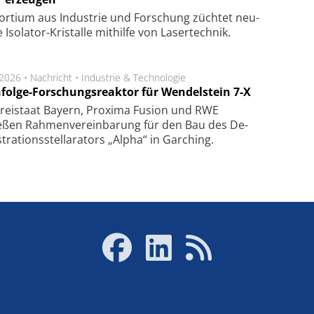
or­tium aus In­dus­trie und For­schung züch­tet neu­
ge Iso­lator-Kris­tal­le mit­hil­fe von Laser­tech­nik.
.2026 •
Nachricht
•
Industrie & Technologie
folge-Forschungsreaktor für Wendelstein 7-X
Frei­staat Bay­ern, Pro­xi­ma Fu­sion und RWE
eßen Rah­men­ver­ein­ba­rung für den Bau des De­
ra­tions­stel­la­ra­tors „Alpha“ in Gar­ching.