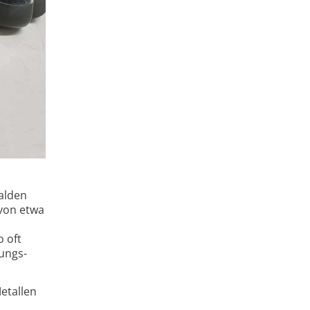
Halden
 von etwa
 oft
gungs­
etallen