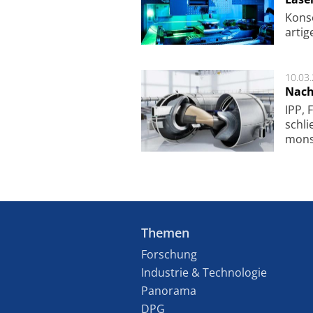
Kon­s
ar­ti­
10.03
Nach
IPP, 
schli
mon­st
Themen
Forschung
Industrie & Technologie
Panorama
DPG