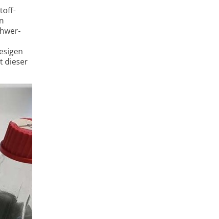
toff­
on
chwer­
iesigen
t dieser