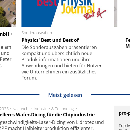
 GmbH
Sonderausgaben
SmarAct GmbH
GmbH +
uper-
Physics' Best und Best of
Elektronenmikroskopie auf
Fem
hanismus
kleinstem Raum
Mu
de am
Die Sonder­ausgaben präsentieren
- und
kompakt und übersichtlich neue
 Peter
Produkt­informationen und ihre
,
Anwendungen und bieten für Nutzer
wie Unternehmen ein zusätzliches
Forum.
Meist gelesen
.2026 •
Nachricht
•
Industrie & Technologie
pro-
lleres Wafer-Dicing für die Chipindustrie
ge­schwin­dig­keits-Laser-Dicing von Lidrotec und
Top M
F macht Halb­lei­ter­pro­duk­tion ef­fi­zien­ter.