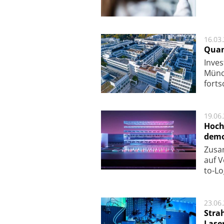
16.03
Quan
Inves
Mün­c
fort­s
19.06
Hoch
demo
Zu­sa
auf V
to-Lo
23.06
Stra
Lase