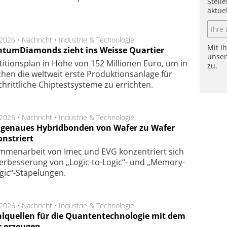
Stell
aktue
.2026 •
Nachricht
•
Industrie & Technologie
Mit I
tumDiamonds zieht ins Weisse Quartier
unse
­ti­tions­plan in Höhe von 152 Mil­lio­nen Euro, um in
zu.
hen die welt­weit ers­te Pro­duk­tions­an­la­ge für
chritt­li­che Chip­test­sys­te­me zu er­rich­ten.
.2026 •
Nachricht
•
Industrie & Technologie
genaues Hybridbonden von Wafer zu Wafer
nstriert
m­men­arbeit von Imec und EVG kon­zen­triert sich
er­bes­se­rung von „Logic-to-Logic“- und „Memory-
gic“-Sta­pe­lungen.
.2026 •
Nachricht
•
Industrie & Technologie
hlquellen für die Quantentechnologie mit dem
r erzeugen