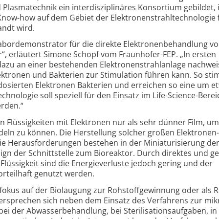
d Plasma­technik ein inter­diszi­plinäres Konsortium gebildet,
Know-how auf dem Gebiet der Elektronen­strahl­technologie f
ndt wird.
Labor­demonstrator für die direkte Elektronen­behandlung v
or“, erläutert Simone Schopf vom Fraunhofer-FEP. „In ersten
dazu an einer bestehenden Elektronen­strahl­anlage nachwei
ektronen und Bakterien zur Stimulation führen kann. So sti
 dosierten Elektronen Bakterien und erreichen so eine um e
hnologie soll speziell für den Einsatz im Life-Science-Bere
erden.“
n Flüssig­keiten mit Elektronen nur als sehr dünner Film, um
deln zu können. Die Herstellung solcher großen Elektronen­
ie Heraus­forderungen bestehen in der Miniatu­ri­sierung de
ign der Schnitt­stelle zum Bioreaktor. Durch direktes und ge
Flüssigkeit sind die Energie­verluste jedoch gering und der
orteilhaft genutzt werden.
fokus auf der Biolaugung zur Rohstoff­gewinnung oder als R
versprechen sich neben dem Einsatz des Verfahrens zur mikr
 der Abwasser­behandlung, bei Sterili­sations­aufgaben, in