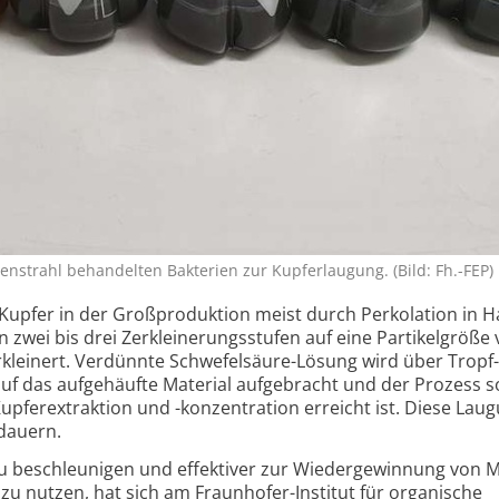
n­strahl be­han­delten Bak­te­rien zur Kupfer­lau­gung. (Bild: Fh.-FEP)
 Kupfer in der Groß­produktion meist durch Perkolation in 
n zwei bis drei Zerkleinerungs­stufen auf eine Partikel­größe
kleinert. Verdünnte Schwefelsäure-Lösung wird über Tropf­
f das aufgehäufte Material aufgebracht und der Prozess so
upfer­extraktion und -konzentration erreicht ist. Diese Lau
dauern.
u beschleunigen und effektiver zur Wieder­ge­winnung von M
zu nutzen, hat sich am Fraunhofer-Institut für organische